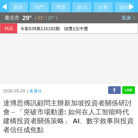
最新
熱門
專題
政治
社會
財經
29°
臺北市
氣象
(
31°
/
27°
)
快訊
今彩539第115192期 頭獎1注中獎
俄軍空襲烏克蘭首都基輔及周邊區域 造成4人喪命
2026-05-20 |
美通社
達博思傳訊顧問主辦新加坡投資者關係研討
會－「突破市場動盪: 如何在人工智能時代
建構投資者關係策略」 AI、數字敘事與投資
者信任成焦點