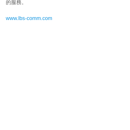
的服務。
www.lbs-comm.com