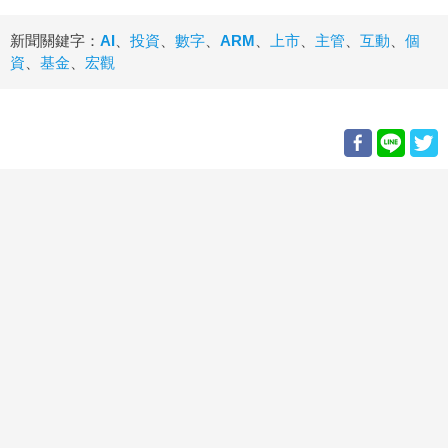
新聞關鍵字：
AI
、
投資
、
數字
、
ARM
、
上市
、
主管
、
互動
、
個
資
、
基金
、
宏觀