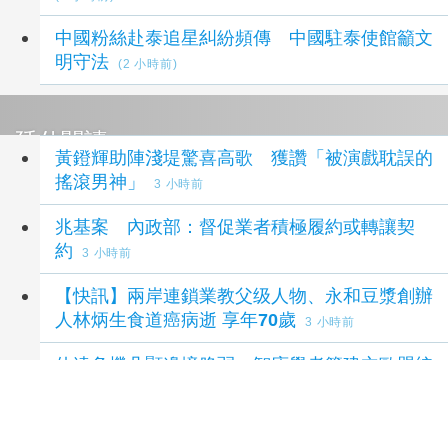
中國粉絲赴泰追星糾紛頻傳 中國駐泰使館籲文
明守法
(2 小時前)
延伸閱讀
黃鐙輝助陣淺堤驚喜高歌 獲讚「被演戲耽誤的
搖滾男神」
3 小時前
兆基案 內政部：督促業者積極履約或轉讓契
約
3 小時前
【快訊】兩岸連鎖業教父级人物、永和豆漿創辦
人林炳生食道癌病逝 享年70歲
3 小時前
休達危機凸顯邊境脆弱 智庫學者籲建立歐盟統
一方案
3 小時前
網路貸款美化帳戶 調頭寸反被當成洗錢人頭帳