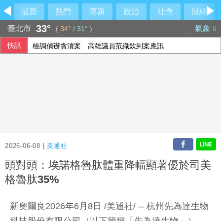
最新
熱門
專題
政治
社會
財經
33°
臺北市
氣象
(
34°
/
31°
)
快訊
檢調偵辦貪瀆案 高雄議員范織欽到案應訊
鐵人好手江典祐期待亞運 用動漫名言激勵自己
蘇力揚扳倒大馬新秀尤陽 晉韓國羽球大師賽8強
藍批台糖成毒油事件破口 質疑「綠友友」掌權籲卓榮泰、石
2026-06-08 |
美通社
頭對頭：埃諾格魯肽體重降幅顯著優於司美
格魯肽35%
新奧爾良2026年6月8日 /美通社/ -- 杭州先為達生物