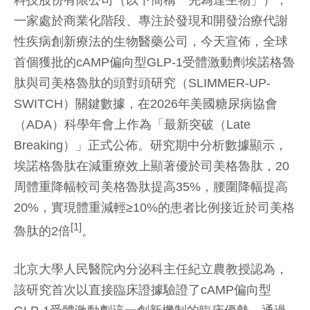
科技股份有限公司（以下簡稱「先為達生物」），
一家處於商業化階段、專注於發現和開發治療代謝
性疾病創新療法的生物醫藥公司，今天宣佈，全球
首個獲批的cAMP偏向型GLP-1受體激動劑埃諾格魯
肽與司美格魯肽的頭對頭研究（SLIMMER-UP-
SWITCH）關鍵數據，在2026年美國糖尿病協會
（ADA）科學年會上作為「最新突破（Late
Breaking）」正式公佈。研究期中分析數據顯示，
埃諾格魯肽在減重療效上顯著優於司美格魯肽，20
周體重降幅較司美格魯肽提高35%，腰圍降幅提高
20%，實現體重減輕≥10%的患者比例接近於司美格
[1]
魯肽的2倍
。
北京大學人民醫院內分泌科主任紀立農教授認為，
該研究首次以直接臨床證據驗證了cAMP偏向型