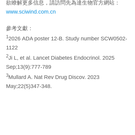
欲瞭解更多信息，請訪問先為達生物官方網站：
www.sciwind.com.cn
參考文獻：
1
2026 ADA poster 12-B. Study number SCW0502-
1122
2
Ji L, et al. Lancet Diabetes Endocrinol. 2025
Sep;13(9):777-789
3
Mullard A. Nat Rev Drug Discov. 2023
May;22(5)347-348.