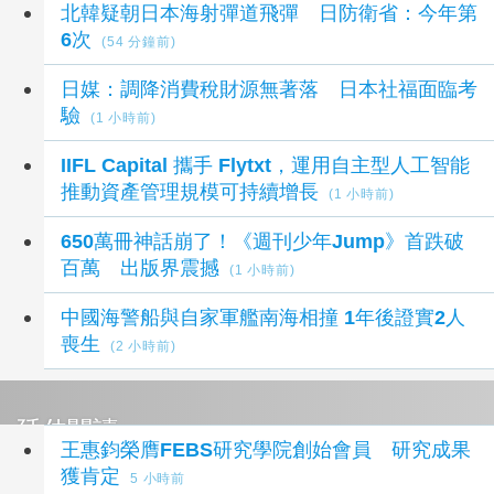
北韓疑朝日本海射彈道飛彈 日防衛省：今年第
6次
(54 分鐘前)
日媒：調降消費稅財源無著落 日本社福面臨考
驗
(1 小時前)
IIFL Capital 攜手 Flytxt，運用自主型人工智能
推動資產管理規模可持續增長
(1 小時前)
650萬冊神話崩了！《週刊少年Jump》首跌破
百萬 出版界震撼
(1 小時前)
中國海警船與自家軍艦南海相撞 1年後證實2人
喪生
(2 小時前)
延伸閱讀
王惠鈞榮膺FEBS研究學院創始會員 研究成果
獲肯定
5 小時前