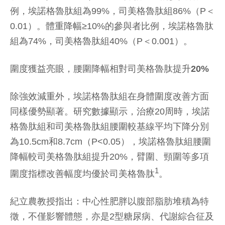
例，埃諾格魯肽組為99%，司美格魯肽組86%（P＜
0.01）。體重降幅≥10%的參與者比例，埃諾格魯肽
組為74%，司美格魯肽組40%（P＜0.001）。
圍度獲益亮眼，腰圍降幅相對司美格魯肽提升
20%
除強效減重外，埃諾格魯肽組在身體圍度改善方面
同樣優勢顯著。研究數據顯示，治療20周時，埃諾
格魯肽組和司美格魯肽組腰圍較基線平均下降分別
為10.5cm和8.7cm（P<0.05），埃諾格魯肽組腰圍
降幅較司美格魯肽組提升20%，臂圍、頸圍等多項
1
圍度指標改善幅度均優於司美格魯肽
。
紀立農教授指出：中心性肥胖以腹部脂肪堆積為特
徵，不僅影響體態，亦是2型糖尿病、代謝綜合征及