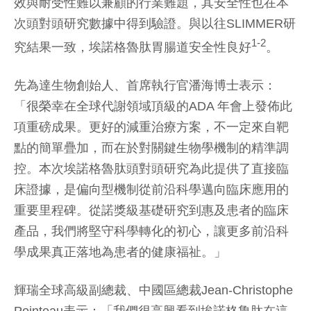
效與耐受性難以兼顧的行業難題，其安全性也在本
次頭對頭研究數據中得到驗證。與以往SLIMMER研
1
-2
究結果一致，埃諾格魯肽胃腸道安全性良好
。
先為達生物創始人、首席執行官潘海博士表示：
「很榮幸在全球代謝領域頂級的ADA 年會上發佈此
項重磅成果。更好的減重治療方案，不一定來自靶
點的簡單疊加，而在於對關鍵生物學機制的精準調
控。本次埃諾格魯肽頭對頭研究為此提供了直接臨
床證據，是偏向型機制從前沿科學邁向臨床應用的
重要里程碑。從諾獎級基礎研究到惠及患者的臨床
產品，我們將堅守科學轉化的初心，讓更多前沿科
學成果真正落地為患者的健康福祉。」
輝瑞全球高級副總裁、中國區總裁Jean-Christophe