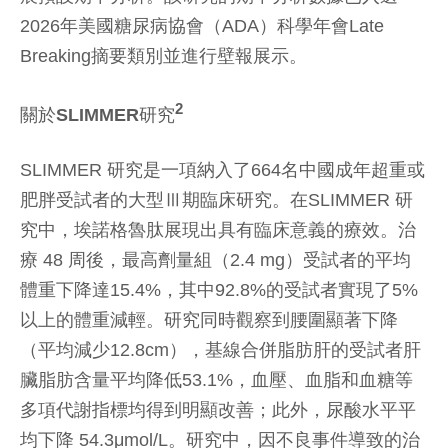
2026年美國糖尿病協會（ADA）科學年會Late
Breaking摘要類別並進行壁報展示。
2
關於
SLIMMER
研究
SLIMMER 研究是一項納入了664名中國成年超重或
肥胖受試者的大型Ⅲ期臨床研究。在SLIMMER 研
究中，埃諾格魯肽展現出具有臨床意義的療效。治
療 48 周後，最高劑量組（2.4 mg）受試者的平均
體重下降達15.4%，其中92.8%的受試者實現了5%
以上的體重減輕。研究同時觀察到腰圍顯著下降
（平均減少12.8cm），基線合併脂肪肝的受試者肝
臟脂肪含量平均降低53.1%，血壓、血脂和血糖等
多項代謝指標均得到明顯改善；此外，尿酸水平平
均下降 54.3μmol/L。研究中，因不良事件導致的治