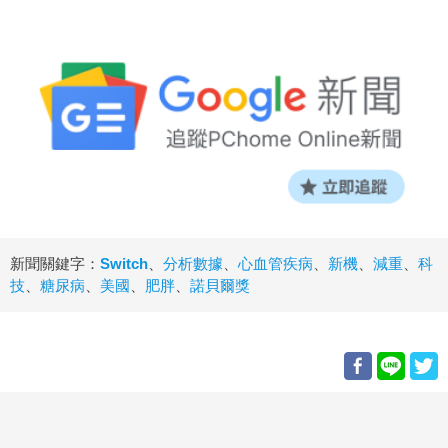
新聞關鍵字：
Switch
、
分析數據
、
心血管疾病
、
新機
、
減重
、
科
技
、
糖尿病
、
美國
、
肥胖
、
諾貝爾獎