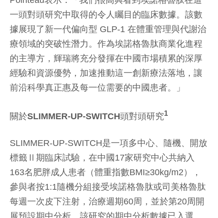
Pointeau表示：「我們很高興看到埃諾格魯肽在這
一頭對頭研究中取得的令人矚目的臨床數據。該數
據展現了新一代偏向型 GLP-1 在體重管理與代謝治
療領域的突破性潛力。作為埃諾格魯肽商業化進程
的主導方，輝瑞將充分發揮在中國市場積累的深厚
經驗和資源優勢，加速推動這一創新療法落地，讓
前沿科學真正惠及每一位需要的中國患者。」
1
關於
SLIMMER-UP-SWITCH
頭對頭研究
SLIMMER-UP-SWITCH是一項多中心、隨機、開放
標籤Ⅱ期臨床試驗，在中國17家研究中心共納入
163名肥胖成人患者（體重指數BMI≥30kg/m2），
參與者按1:1隨機分組接受埃諾格魯肽或司美格魯肽
每週一次皮下注射，治療週期60周，並於第20周開
展預設期中分析。該研究的期中分析數據已入選