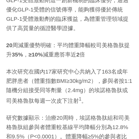
GLP-1受體激動劑這一創新機制的臨床優勢，通過
優化GLP-1受體的信號傳導，能夠獲得優於傳統
GLP-1受體激動劑的臨床獲益，為體重管理領域提
供了高質量的循證醫學證據。
20
周減重優勢明確：平均體重降幅較司美格魯肽提
升
35%
，≥
10%
減重應答率近
2
倍
本次研究在國內17家研究中心共納入了163名成年
肥胖患者（體重指數BMI≥30kg/m2），參與者按1:1
隨機分組接受同等劑量（2.4mg）的埃諾格魯肽或
1
司美格魯肽每週一次皮下注射
。
研究數據顯示：治療20周時，埃諾格魯肽組和司美
格魯肽組參與者體重較基線平均降幅分別為12.8%
和9.5%（P<0.0001）。體重降幅≥5%的參與者比