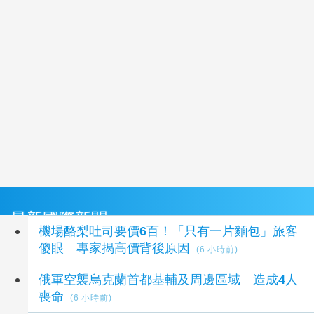
最新國際新聞
機場酪梨吐司要價6百！「只有一片麵包」旅客
傻眼 專家揭高價背後原因
(6 小時前)
俄軍空襲烏克蘭首都基輔及周邊區域 造成4人
喪命
(6 小時前)