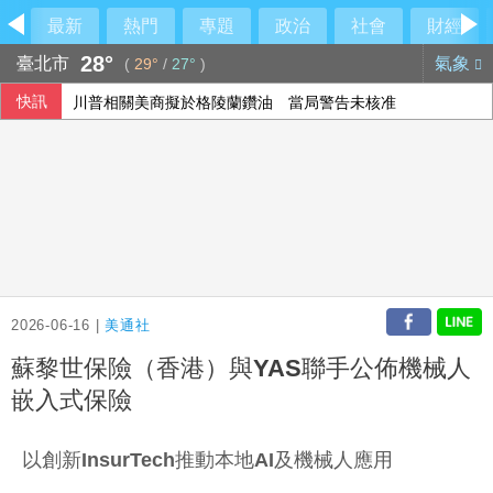
最新
熱門
專題
政治
社會
財經
28°
臺北市
氣象
(
29°
/
27°
)
快訊
川普相關美商擬於格陵蘭鑽油 當局警告未核准
中菲民主礁衝突升溫 美批北京破壞穩定、力挺馬尼拉
2026-06-16 |
美通社
蘇黎世保險（香港）與YAS聯手公佈機械人
嵌入式保險
以創新InsurTech推動本地AI及機械人應用