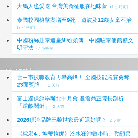
大馬人也愛吃 台灣美食征服在地味蕾
(7 小時前)
泰國校園槍擊案增至9死 遭波及12歲女童不治
(7 小時前)
中國粉絲赴泰追星糾紛頻傳 中國駐泰使館籲文
明守法
(7 小時前)
延伸閱讀
台中市技職教育再攀高峰！ 全國技能競賽勇奪
23面獎牌
1 天前
富士達保經舉辦北中月會 邀詹鼎正院長剖析
「逆齡關鍵」
2 天前
2026頂流品牌巴黎世家最近還好嗎？
2 天前
《粽邪4：坤蒂拉娜》冷水狂沖數小時、勒頸吊