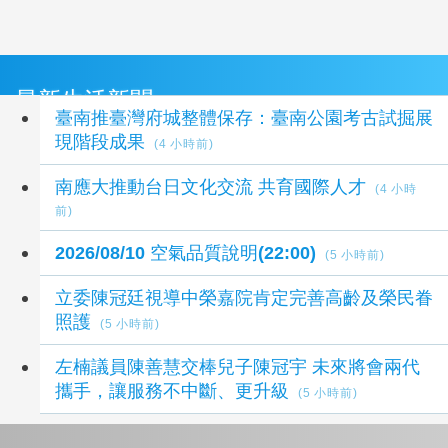
最新生活新聞
臺南推臺灣府城整體保存：臺南公園考古試掘展
現階段成果
(4 小時前)
南應大推動台日文化交流 共育國際人才
(4 小時
前)
2026/08/10 空氣品質說明(22:00)
(5 小時前)
立委陳冠廷視導中榮嘉院肯定完善高齡及榮民眷
照護
(5 小時前)
左楠議員陳善慧交棒兒子陳冠宇 未來將會兩代
攜手，讓服務不中斷、更升級
(5 小時前)