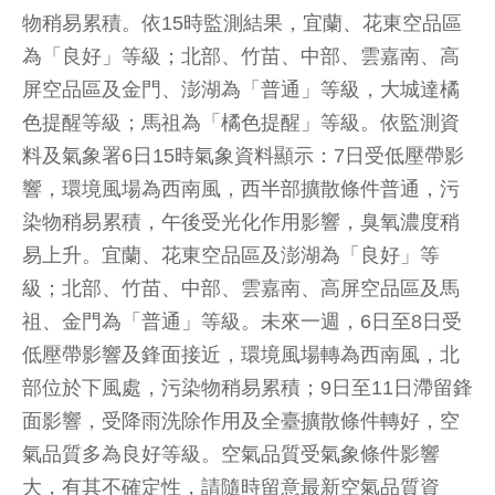
物稍易累積。依15時監測結果，宜蘭、花東空品區
為「良好」等級；北部、竹苗、中部、雲嘉南、高
屏空品區及金門、澎湖為「普通」等級，大城達橘
色提醒等級；馬祖為「橘色提醒」等級。依監測資
料及氣象署6日15時氣象資料顯示：7日受低壓帶影
響，環境風場為西南風，西半部擴散條件普通，污
染物稍易累積，午後受光化作用影響，臭氧濃度稍
易上升。宜蘭、花東空品區及澎湖為「良好」等
級；北部、竹苗、中部、雲嘉南、高屏空品區及馬
祖、金門為「普通」等級。未來一週，6日至8日受
低壓帶影響及鋒面接近，環境風場轉為西南風，北
部位於下風處，污染物稍易累積；9日至11日滯留鋒
面影響，受降雨洗除作用及全臺擴散條件轉好，空
氣品質多為良好等級。空氣品質受氣象條件影響
大，有其不確定性，請隨時留意最新空氣品質資