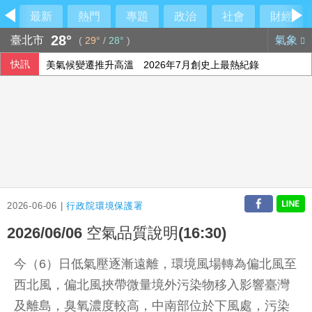
最新
熱門
專題
政治
社會
財經
28°
臺北市
氣象
(
29°
/
28°
)
快訊
美氣候變遷推升高溫 2026年7月創史上最熱紀錄
比金字塔頂端還頂端 世界傳奇卡就是傳奇
哥倫比亞7.4強震增至111死 美洲多國允諾伸援
外溢保單保費年增1.5倍 實物給付型銷量腰斬
2026-06-06 |
行政院環境保護署
2026/06/06 空氣品質說明(16:30)
今（6）日低氣壓逐漸遠離，環境風場轉為偏北風至
西北風，偏北風挾帶微量境外污染物移入影響臺灣
及離島，臭氧濃度較高，中南部位於下風處，污染