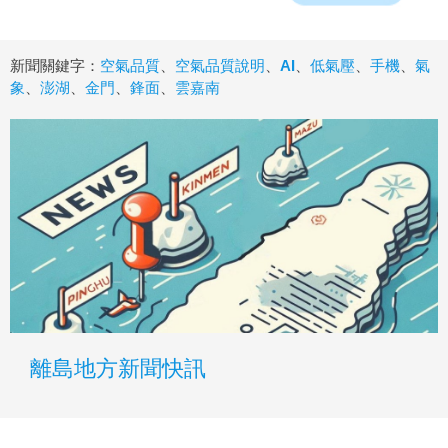
新聞關鍵字：
空氣品質
、
空氣品質說明
、
AI
、
低氣壓
、
手機
、
氣
象
、
澎湖
、
金門
、
鋒面
、
雲嘉南
離島地方新聞快訊