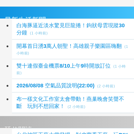
最新生活新聞
白海豚逼近淡水驚見巨龍捲！鉤狀母雲現蹤30
分鐘
(1 小時前)
開幕首日湧3萬人朝聖！高雄親子樂園區嗨翻
(1
小時前)
雙十連假臺金機票8/10上午9時開放訂位
(1 小時
前)
2026/08/08 空氣品質說明(22:00)
(2 小時前)
布一樣文化工作室太會帶動！燕巢晚會笑聲不
斷 玩到不想回家！
(2 小時前)
延伸閱讀