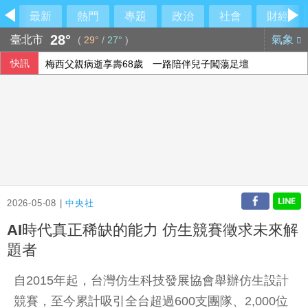
最新
熱門
專題
政治
社會
財經
28°
臺北市
氣象
(
29°
/
27°
)
快訊
梅西父親病逝享壽68歲 一路陪伴兒子闖蕩足壇
2026-05-08 |
中央社
AI時代真正稀缺的能力 仿生競賽徵求未來解
題者
自2015年起，台灣仿生科技發展協會舉辦仿生設計
競賽，至今累計吸引全台超過600支團隊、2,000位