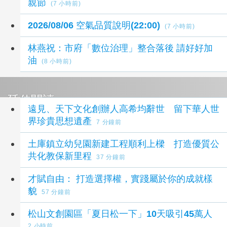
親節
(7 小時前)
2026/08/06 空氣品質說明(22:00)
(7 小時前)
林燕祝：市府「數位治理」整合落後 請好好加
油
(8 小時前)
延伸閱讀
遠見、天下文化創辦人高希均辭世 留下華人世
界珍貴思想遺產
7 分鐘前
土庫鎮立幼兒園新建工程順利上樑 打造優質公
共化教保新里程
37 分鐘前
才賦自由： 打造選擇權，實踐屬於你的成就樣
貌
57 分鐘前
松山文創園區「夏日松一下」10天吸引45萬人
2 小時前