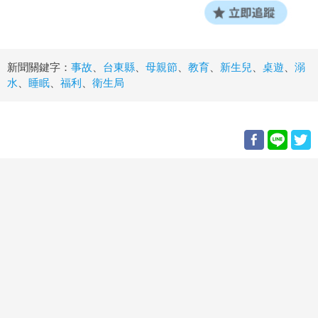
新聞關鍵字：
事故
、
台東縣
、
母親節
、
教育
、
新生兒
、
桌遊
、
溺
水
、
睡眠
、
福利
、
衛生局