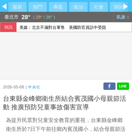
最新
熱門
專題
政治
社會
財經
28°
臺北市
氣象
(
29°
/
28°
)
快訊
美媒：北京不滿對台軍售 美國防官員訪中受阻
美公布就業報告前夕 美股多收黑
伊朗擬禁美以船隻過海峽 國際油價大漲逾3美元
2026-05-08 |
中央社
台東縣金峰鄉衛生所結合賓茂國小母親節活
動 推廣預防兒童事故傷害宣導
為提升民眾對兒童安全教育的重視，台東縣金峰鄉
衛生所於7日下午前往鄉內賓茂國小，結合母親節活