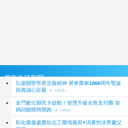
最新生活新聞
弘揚關聖帝君忠義精神 屏東榮家1866周年聖誕
祝壽誠心莊嚴
(6 小時前)
金門數位縣民卡啟動！智慧升級全島支付圈 加
碼回饋限時開跑
(6 小時前)
彰化榮服處榮欣志工榮情義剪×消暑剉冰齊慶父