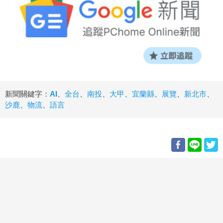
新聞關鍵字：
AI
、
全台
、
南投
、
大甲
、
宜蘭縣
、
展覽
、
新北市
、
沙鹿
、
物流
、
語言