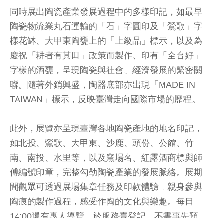
同時展出陶瓷產業發展過程中的多樣印記，如最早
陶瓷物流業丸石運輸的「石」字圓印及「鶯歌」字
樣花缽、大甲東陶甕上的「上級品」標示，以及為
慶祝「耕者有其田」政策而製作、印有「全台好」
字樣的酒甕，呈現陶瓷與社會、經濟發展的緊密關
聯。隨著外銷興盛，陶器底部亦出現「MADE IN
TAIWAN」標示，反映臺灣走向國際市場的歷程。
此外，展覽亦呈現臺灣各地陶瓷產地的地名印記，
如北投、鶯歌、大甲東、沙鹿、頭份、公館、竹
南、南投、水里等，以及窯場名、紅露酒商標與師
傅編號印章，完整勾勒陶瓷產業的發展脈絡。展期
間觀眾可透過展場集章任務及印款體驗，親身參與
陶痕的製作過程，感受作陶的文化與樂趣。每日
14:00還有專人導覽，於服務臺登記，不需事先預