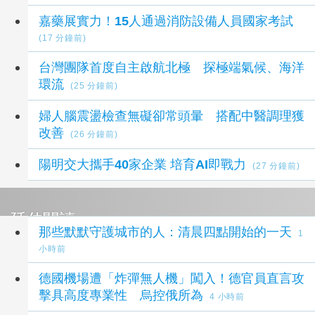
嘉藥展實力！15人通過消防設備人員國家考試
(17 分鐘前)
台灣團隊首度自主啟航北極 探極端氣候、海洋
環流
(25 分鐘前)
婦人腦震盪檢查無礙卻常頭暈 搭配中醫調理獲
改善
(26 分鐘前)
陽明交大攜手40家企業 培育AI即戰力
(27 分鐘前)
延伸閱讀
那些默默守護城市的人：清晨四點開始的一天
1
小時前
德國機場遭「炸彈無人機」闖入！德官員直言攻
擊具高度專業性 烏控俄所為
4 小時前