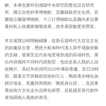
解。本展也要特別感謝中央研究院歷史語言研究
所、國立自然科學博物館、宜蘭縣政府文化局、宜
蘭縣立蘭陽博物館、十三行博物館以及國內多位重
要的私人收藏家慷慨借展，使本展面貌更形豐富。
本次展覽以時間軸鋪陳，從新石器時代大坌坑文化
的刻畫紋出發，歷經大航海時代漢人與平埔族技藝
的交融，發展至近代各地窯場形成的區域特色。展
出內容橫跨不同時代與類型，包括史前人類的人頭
紋陶片、具紀年的清同治10年佛祖香爐。至日治時
期，隨著文字與釉彩技術的引入，陶痕逐步轉化為
標示地名、窯廠與商標的「陶瓷身分證」，見證產
業由地方文化走向品牌化經營，並延續至當代創作
者強調個人風格的表現。