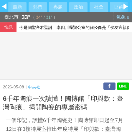
最新
熱門
專題
政治
社會
財經
33°
臺北市
氣象
(
34°
/
31°
)
快訊
今是關聖帝君聖誕 李四川曝辦公室的關公像是「侯友宜親傳
白委妥協仍堅持凍預算！韓國瑜笑虧陳清龍
華郵：不滿被瞞彈藥告罄 川普厲責赫格塞斯
熊本地震災區加緊防颱 搶修堤防、醫療船暫停服務
2026-05-08 |
中央社
6千年陶痕一次讀懂！陶博館「印與款：臺
灣陶痕」揭開陶瓷的專屬密碼
一個印記，讀懂6千年陶瓷史！陶博館即日起至7月
12日在3樓特展室推出年度特展「印與款：臺灣陶