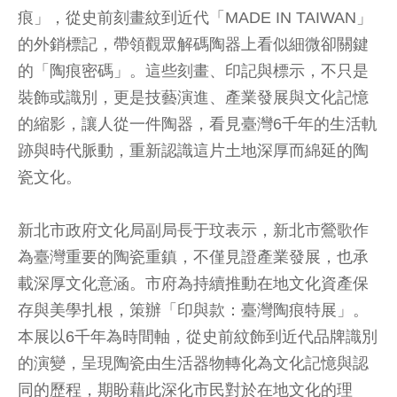
痕」，從史前刻畫紋到近代「MADE IN TAIWAN」
的外銷標記，帶領觀眾解碼陶器上看似細微卻關鍵
的「陶痕密碼」。這些刻畫、印記與標示，不只是
裝飾或識別，更是技藝演進、產業發展與文化記憶
的縮影，讓人從一件陶器，看見臺灣6千年的生活軌
跡與時代脈動，重新認識這片土地深厚而綿延的陶
瓷文化。
新北市政府文化局副局長于玟表示，新北市鶯歌作
為臺灣重要的陶瓷重鎮，不僅見證產業發展，也承
載深厚文化意涵。市府為持續推動在地文化資產保
存與美學扎根，策辦「印與款：臺灣陶痕特展」。
本展以6千年為時間軸，從史前紋飾到近代品牌識別
的演變，呈現陶瓷由生活器物轉化為文化記憶與認
同的歷程，期盼藉此深化市民對於在地文化的理