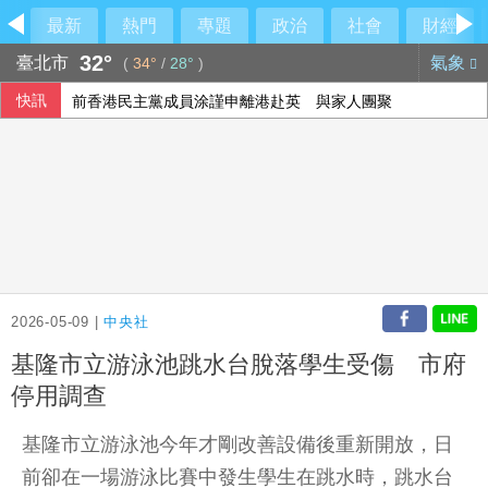
最新
熱門
專題
政治
社會
財經
32°
臺北市
氣象
(
34°
/
28°
)
快訊
前香港民主黨成員涂謹申離港赴英 與家人團聚
國民黨推AI發言人！「鄭小文」首亮相
宇樹科技確定發行價 發行後市值約2911億元
颱風白海豚侵襲日本沖繩3傷 各地實施交管
2026-05-09 |
中央社
基隆市立游泳池跳水台脫落學生受傷 市府
停用調查
基隆市立游泳池今年才剛改善設備後重新開放，日
前卻在一場游泳比賽中發生學生在跳水時，跳水台