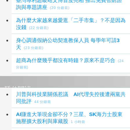
臺灣專利超級站文博首度亮相 推出免費智財諮
詢與專題講座
(20 分鐘前)
為什麼大家越來越愛逛「二手市集」？不是因為
沒錢
(22 分鐘前)
身心調適假納公幼契進教保人員 每學年可請3
天
(23 分鐘前)
超商為什麼幾乎都沒有時鐘？原來不是巧合
(24
分鐘前)
延伸閱讀
川普與科技業關係惹議 AI代理失控後遭兩黨共
同批評
44 分鐘前
AI賺進大筆現金卻不分？三星、SK海力士股東
施壓擴大股利與庫藏股
1 小時前