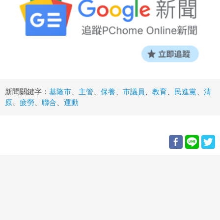
新聞關鍵字：
基隆市
、
主管
、
保養
、
市議員
、
教育
、
民進黨
、
清
原
、
疲勞
、
聯合
、
運動