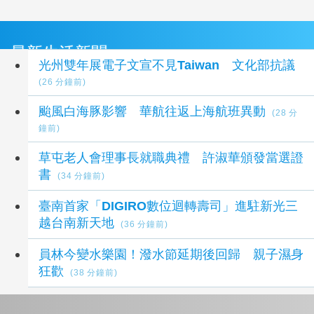
最新生活新聞
光州雙年展電子文宣不見Taiwan 文化部抗議
(26 分鐘前)
颱風白海豚影響 華航往返上海航班異動
(28 分
鐘前)
草屯老人會理事長就職典禮 許淑華頒發當選證
書
(34 分鐘前)
臺南首家「DIGIRO數位迴轉壽司」進駐新光三
越台南新天地
(36 分鐘前)
員林今變水樂園！潑水節延期後回歸 親子濕身
狂歡
(38 分鐘前)