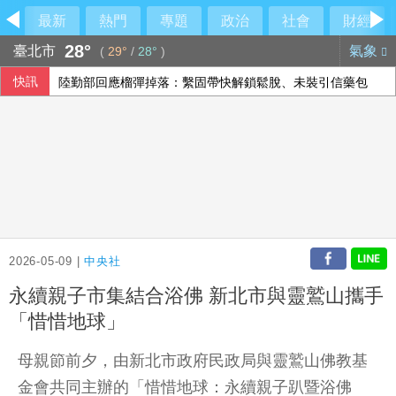
最新
熱門
專題
政治
社會
財經
28°
臺北市
氣象
(
29°
/
28°
)
快訊
陸勤部回應榴彈掉落：繫固帶快解鎖鬆脫、未裝引信藥包
男汽車旅館拒戴套涉毆傷女網友 警起出改造槍彈送辦
颱風白海豚影響 香港氣溫39.8度破歷史紀錄
全台連抗議長崎原爆典禮矮化台灣 質疑中國施壓
2026-05-09 |
中央社
永續親子市集結合浴佛 新北市與靈鷲山攜手
「惜惜地球」
母親節前夕，由新北市政府民政局與靈鷲山佛教基
金會共同主辦的「惜惜地球：永續親子趴暨浴佛