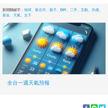
新聞關鍵字：
地球
、
新北市
、
親子
、
DIY
、
二手
、
互動
、
共感
、
基金
、
天氣
、
太子
全台一週天氣預報