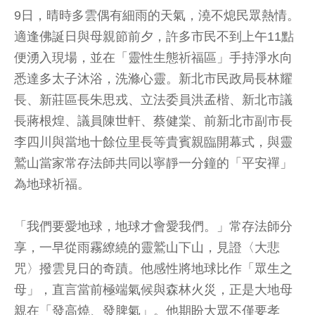
9日，晴時多雲偶有細雨的天氣，澆不熄民眾熱情。
適逢佛誕日與母親節前夕，許多市民不到上午11點
便湧入現場，並在「靈性生態祈福區」手持淨水向
悉達多太子沐浴，洗滌心靈。新北市民政局長林耀
長、新莊區長朱思戎、立法委員洪孟楷、新北市議
長蔣根煌、議員陳世軒、蔡健棠、前新北市副市長
李四川與當地十餘位里長等貴賓親臨開幕式，與靈
鷲山當家常存法師共同以寧靜一分鐘的「平安禪」
為地球祈福。
「我們要愛地球，地球才會愛我們。」常存法師分
享，一早從雨霧繚繞的靈鷲山下山，見證〈大悲
咒〉撥雲見日的奇蹟。他感性將地球比作「眾生之
母」，直言當前極端氣候與森林火災，正是大地母
親在「發高燒、發脾氣」。他期盼大眾不僅要孝