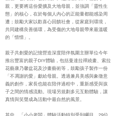
親，更要將這份愛擴及大地母親，並強調「靈性生
態」的核心，在於每個人內心的正能量都能感染周
遭；鼓勵大家以歡喜心回饋社會，從家庭到環境，
共同建構良善循環，為受傷的大地母親帶來最溫暖
的「惜惜」。
親子共創愛的記憶營造深度陪伴氛圍主辦單位今年
推出豐富的親子DIY體驗，包括曼達拉禪繞畫、索拉
花藝康乃馨盆花及沙畫藝術等，鼓勵孩子製作一份
「不凋謝的愛」獻給母親。透過兼具美感與象徵意
義的創作，家長也能在陪伴過程中，重新感受與孩
子之間的情感流動。現場另規劃多元互動體驗，讓
真情與笑聲成為活動中最自然的風景。
其中，「小小老闆」體驗活動特別受到矚目，29位