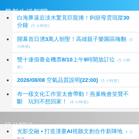
最新生活新聞
白海豚逼近淡水驚見巨龍捲！鉤狀母雲現蹤30
分鐘
(5 小時前)
開幕首日湧3萬人朝聖！高雄親子樂園區嗨翻
(5
小時前)
雙十連假臺金機票8/10上午9時開放訂位
(5 小時
前)
2026/08/08 空氣品質說明(22:00)
(5 小時前)
布一樣文化工作室太會帶動！燕巢晚會笑聲不
斷 玩到不想回家！
(6 小時前)
延伸閱讀
光影交融 • 打造漢臺AI視聽文創合作新陣地
4 小
時前