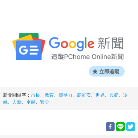
新聞關鍵字：
市長
、
教育
、
競爭力
、
高虹安
、
世界
、
典範
、
冷
氣
、
力新
、
卓越
、
安心