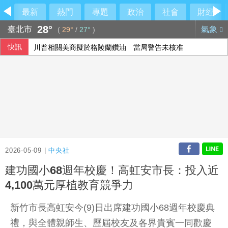
最新
熱門
專題
政治
社會
財經
28°
臺北市
氣象
(
29°
/
27°
)
快訊
川普相關美商擬於格陵蘭鑽油 當局警告未核准
中菲民主礁衝突升溫 美批北京破壞穩定、力挺馬尼拉
2026-05-09 |
中央社
建功國小68週年校慶！高虹安市長：投入近
4,100萬元厚植教育競爭力
新竹市長高虹安今(9)日出席建功國小68週年校慶典
禮，與全體親師生、歷屆校友及各界貴賓一同歡慶