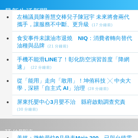
最新生活新聞
左楠議員陳善慧交棒兒子陳冠宇 未來將會兩代
攜手，讓服務不中斷、更升級
(17 分鐘前)
食安事件未讓油市退燒 NIQ：消費者轉向替代
油種與品牌
(21 分鐘前)
手機不能滑LINE了！彰化防空演習首度「降網
速」
(22 分鐘前)
從「能用」走向「敢用」！坤侑科技 ╳ 中央大
學，深耕「自主式 AI」治理
(28 分鐘前)
屏東托嬰中心3月嬰不治 縣府啟動調查究責
(30 分鐘前)
延伸閱讀
美媒：微軟最快9月發表Maia 300 已與台積電