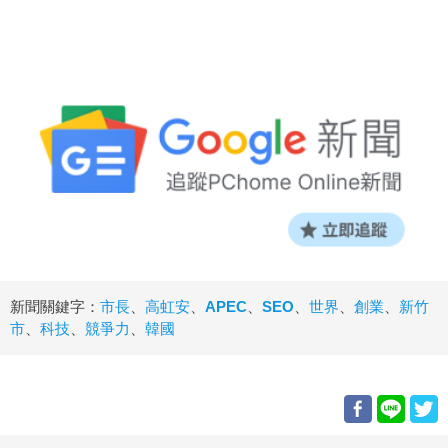
新聞關鍵字：
市長
、
高虹安
、
APEC
、
SEO
、
世界
、
創業
、
新竹
市
、
科技
、
競爭力
、
韓國