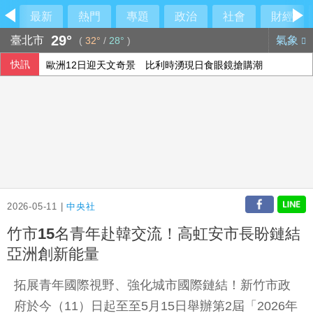
最新
熱門
專題
政治
社會
財經
29°
臺北市
氣象
(
32°
/
28°
)
快訊
歐洲12日迎天文奇景 比利時湧現日食眼鏡搶購潮
AI有望帶來週休3日？科技業員工曝每週工時可逾90小時
烏克蘭無人機襲俄增至13死 烏茲別克稱7公民遇難
威力彩第115064期 頭獎槓龜
2026-05-11 |
中央社
竹市15名青年赴韓交流！高虹安市長盼鏈結
亞洲創新能量
拓展青年國際視野、強化城市國際鏈結！新竹市政
府於今（11）日起至至5月15日舉辦第2屆「2026年