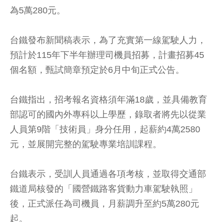
為5萬280元。
台鐵發布新聞稿表示，為了充實第一線駕駛人力，
預計於115年下半年辦理司機員招募，計畫招募45
個名額，甄試簡章預定於6月中旬正式公告。
台鐵指出，招考報名資格須年滿18歲，並具備教育
部認可的國內外專科以上學歷，錄取者將先以從業
人員第9階「技術員」身分任用，起薪約4萬2580
元，並展開完整的駕駛專業培訓課程。
台鐵表示，受訓人員通過各項考核，並取得交通部
鐵道局核發的「國營鐵路客貨動力車駕駛執照」
後，正式派任為司機員，月薪調升至約5萬280元
起。