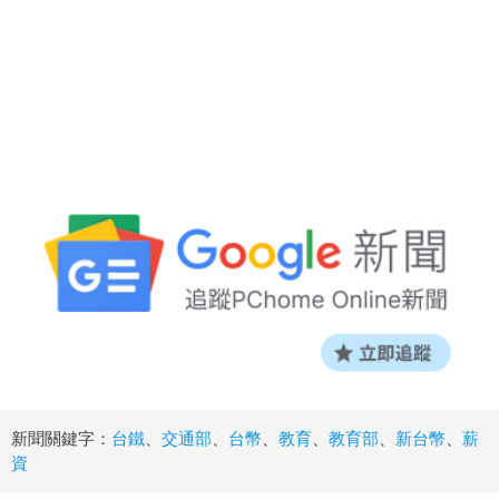
新聞關鍵字：
台鐵
、
交通部
、
台幣
、
教育
、
教育部
、
新台幣
、
薪
資