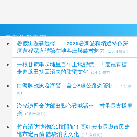
最新生活新聞
暑假出遊新選擇！ 2026暑期遊程精選特色深
度遊程深入體驗在地客庄與農村魅力
(10 分鐘前)
一根甘蔗串起埔里百年土地記憶 「蔗裡有糖」
走進蔗田找回消失的甜蜜文化
(14 分鐘前)
白海豚颱風發海警 全台8處公路恐管制
(17 分鐘
前)
漢光演習金防部出動心戰喊話車 村里長支援廣
播
(18 分鐘前)
竹市消防博物館1樓開館！高虹安市長邀市民走
進市定古蹟 體驗消防文化
(18 分鐘前)