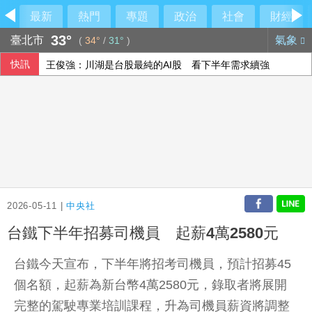
最新
熱門
專題
政治
社會
財經
33°
臺北市
氣象
(
34°
/
31°
)
快訊
王俊強：川湖是台股最純的AI股 看下半年需求續強
高市早苗15日是否參拜靖國神社 日政府：由首相判斷
農水署活動喊「黃世杰凍蒜」 他舉報賄選
台韓出口首度超越日本 AI半導體需求成關鍵推手
2026-05-11 |
中央社
台鐵下半年招募司機員 起薪4萬2580元
台鐵今天宣布，下半年將招考司機員，預計招募45
個名額，起薪為新台幣4萬2580元，錄取者將展開
完整的駕駛專業培訓課程，升為司機員薪資將調整