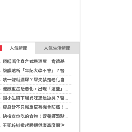
人氣新聞
人氣生活新聞
T
頂呱呱化身台式居酒屋 肯德基聯名EVA攻漫迷
腹膜透析「年紀大學不會」？醫：年齡並非限制 評估還要看3面向
咳一聲就漏尿？尿失禁是老化自然現象？醫揭：不同尿失禁的治療方式
流感重症恐惡化，出現「這些」症狀別再等！醫籲：別因非流感季就掉以輕心
國小生腋下飄異味恐是狐臭？醫：若伴青春期徵象應評估性早熟
瘦身針不只減重更有機會防癌！無糖尿病肥胖者使用GLP-1藥物 罹癌風險顯著下降
快檢查你吃的食物！營養師盤點「5大反式脂肪來源」跟你想的不同
王凱猝逝掀起睡眠健康高度關注！醫籲：最危險的不是熬夜，而是「這個」錯覺