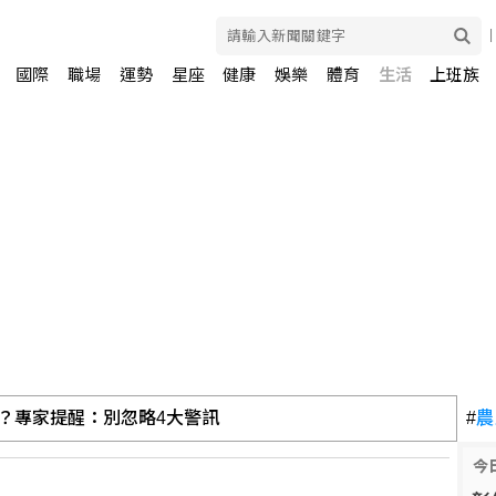
國際
職場
運勢
星座
健康
娛樂
體育
生活
上班族
更要拚健康餘命！健康餘命落差逾8年、2030年獨居高齡者估破
#
農
今
養 沉默少友案發前疑遭霸凌