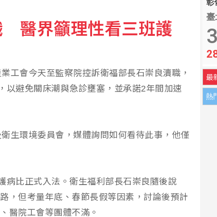
彰化
臺
職 醫界籲理性看三班護
嗎？專家提醒：別忽略4大警訊
3
2
產業工會今天至監察院控訴衛福部長石崇良瀆職，
最
，以避免關床潮與急診壅塞，並承諾2年間加速
熱
及衛生環境委員會，媒體詢問如何看待此事，他僅
護病比正式入法。衛生福利部長石崇良隨後說
月上路，但考量年底、春節長假等因素，討論後預計
理、醫院工會等團體不滿。