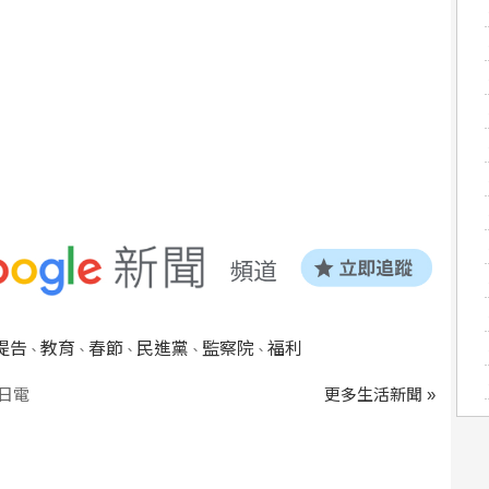
提告
教育
春節
民進黨
監察院
福利
、
、
、
、
、
日電
更多生活新聞 »