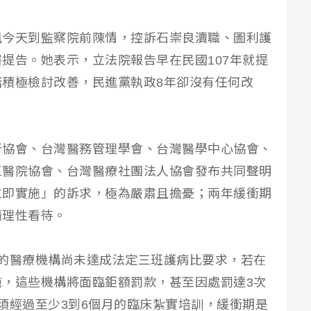
鳳今天到監察院前陳情，控訴石崇良瀆職、圖利護
提告。她表示，立法院報告早在民國107年就提
積極檢討改善，民進黨執政8年卻沒有任何改
所協會、台灣醫務管理學會、台灣醫學中心協會、
區醫院協會、台灣醫療社團法人協會發布共同聲明
立即實施」的訴求，極為嚴肅且擔憂；兩年緩衝期
籲理性看待。
的醫療機構尚未達成法定三班護病比要求，若在
，這些機構將面臨鉅額罰款，甚至因處罰達3次
須經過至少3到6個月的臨床紮實培訓，緩衝期是