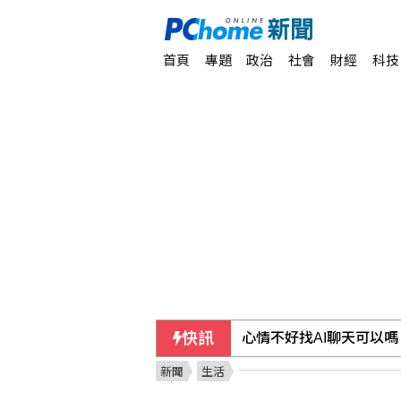
首頁
專題
政治
社會
財經
科技
快訊
超高齡社會不只拚長壽、
新聞
生活
泰國校園槍手由祖父母撫