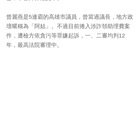
曾麗燕是5連霸的高雄市議員，曾當過議長，地方政
壇暱稱為「阿姑」。不過目前捲入涉詐領助理費案
件，遭檢方依貪污等罪嫌起訴，一、二審均判12
年，最高法院審理中。