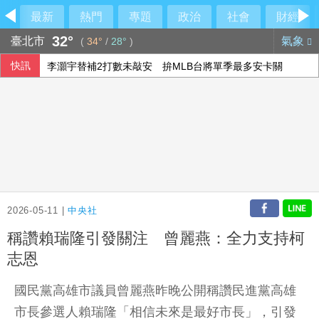
最新
熱門
專題
政治
社會
財經
32°
臺北市
氣象
(
34°
/
28°
)
快訊
李灝宇替補2打數未敲安 拚MLB台將單季最多安卡關
近6成國人逾半年沒量腰圍！專家籲每月量1次 幫助揪出代謝
颱風白海豚侵襲日本沖繩3傷 各地實施交管
7月CPI年增率2.54%連3月破通膨警戒線 雞蛋漲幅近10%
2026-05-11 |
中央社
稱讚賴瑞隆引發關注 曾麗燕：全力支持柯
志恩
國民黨高雄市議員曾麗燕昨晚公開稱讚民進黨高雄
市長參選人賴瑞隆「相信未來是最好市長」，引發