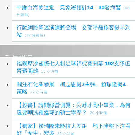
中颱白海豚逼近 氣象署預計14：30發海警
(30
分鐘前)
行動網路降速演練將登場 交部呼籲旅客提早到
站
(32 分鐘前)
延伸閱讀
福爾摩沙國際七人制足球錦標賽開幕 192支隊伍
齊聚高雄
15 小時前
關注石化業發展 柯志恩提3主張、賴瑞隆揭4
策略
19 小時前
【投書】請問綠營側翼：吳崢才高中畢業，為何
還要嘲諷羅廷瑋的碩士學歷？
20 小時前
【獨家】賴瑞隆未能拉大差距 地下賭盤下注看
好「女生」變多
20 小時前