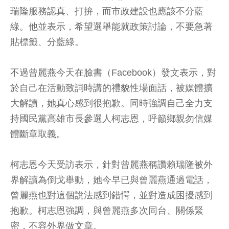
瑞隆服務認真、打拚，而市政建設也應該不分藍
綠。他並表示，希望選舉能就政策討論，不要急著
貼標籤、分藍綠。
不過曾麗燕今天在臉書（Facebook）發文表示，對
於自己在活動致詞時講的禮貌性場面話，被媒體擴
大解讀，她真心感到很抱歉。同時強調自己全力支
持國民黨高雄市長參選人柯志恩，呼籲鄉親勿信媒
體斷章取義。
柯志恩今天受訪表示，針對曾麗燕稱讚賴瑞隆被外
界解讀為倒戈舉動，她今早已與曾麗燕通過電話，
曾麗燕也對這個說法感到錯愕，並對造成困擾感到
抱歉。柯志恩強調，與曾麗燕多次同台、關係緊
密，不容外界做文章。