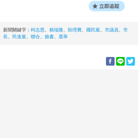
新聞關鍵字：
柯志恩
、
賴瑞隆
、
助理費
、
國民黨
、
市議員
、
市
長
、
民進黨
、
聯合
、
臉書
、
選舉