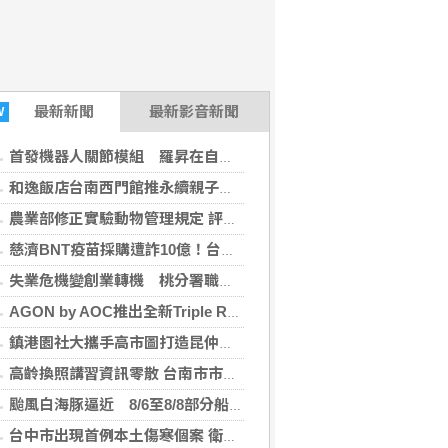
最新
新聞
最新影音新聞
W
首發機器人關節模組 羅昇在自動化展布局機器人與精密傳動市場
和逸飯店台南西門館推永續親子旅遊 酪梨農遊、府城走讀寓教於樂
農業部修正實驗動物管理規定 評核較差機構改善前不得核可新動物實驗
慈濟BNT疫苗採購遭詐10億！台中檢起訴17人 基金會發聲了
失業危機變創業轉機 桃分署職訓助紡織廠基層員工逆轉成老闆
AGON by AOC推出全新Triple Refresh Rate電競顯示器
鎮港園社大攜手高市圖打造昆仲公園閱讀基地 老宿舍變身生活實驗室
高齡換照講習資訊零散 台南市市議員陳怡珍籲建常態化公告平台縮資訊落差
颱風白海豚逼近 8/6至8/8部分船班異動
台中市出現首例本土傷寒個案 衛生局籲落實勤洗手