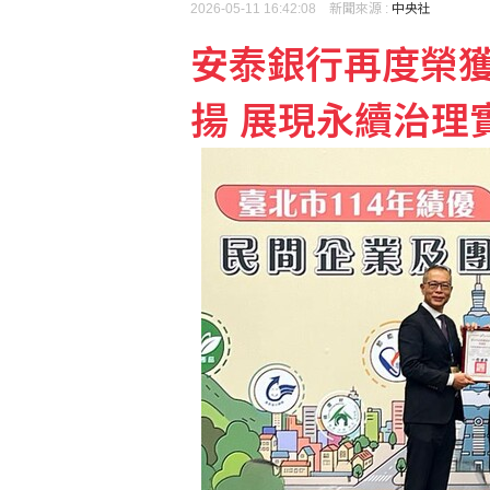
2026-05-11 16:42:08 新聞來源 :
中央社
查處饒慶鈴 陸委會：海
安泰銀行再度榮
台亞會8週年 蕭新煌：
揚 展現永續治理