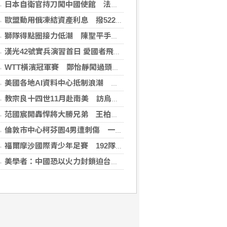
日本自衛官持刀闖中國使館 法庭上稱促中國改變外交
歐盟動用俄凍結資產利息 撥522億元援助烏克蘭
獅隊得點圈接力低潮 陳聖平手感冷到結霜
漢光42號實兵演習首日 愛國者飛彈車高雄罕見現蹤
WTT橫濱冠軍賽 鄭怡靜闖過頭關晉女單16強
美國各地AI資料中心抵制浪潮 川普指控北京煽動
教宗良十四世11月赴南美 訪烏拉圭、阿根廷和秘魯
范國宸開轟悍將大勝兄弟 王柏融再見安雄鷹擒猿
倫敦市中心柯芬園4男遭刺傷 一女涉持械攻擊被捕
福爾摩沙國際青少年足賽 192隊參賽規模創新高
美學者：中國恐以火力封鎖迫台屈服 降低國際介入可能