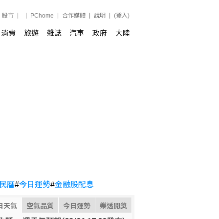
股市
PChome
合作媒體
說明
(登入)
消費
旅遊
雜誌
汽車
政府
大陸
民曆
#
今日運勢
#
金融股配息
日天氣
空氣品質
今日運勢
樂透開獎