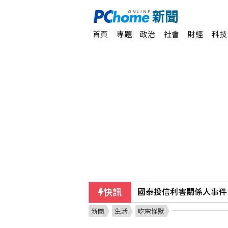
首頁
專題
政治
社會
財經
科技
國泰投信利害關係人事件
快訊
韓國羽球賽黃睿璿何志偉
新聞
生活
吃電怪獸