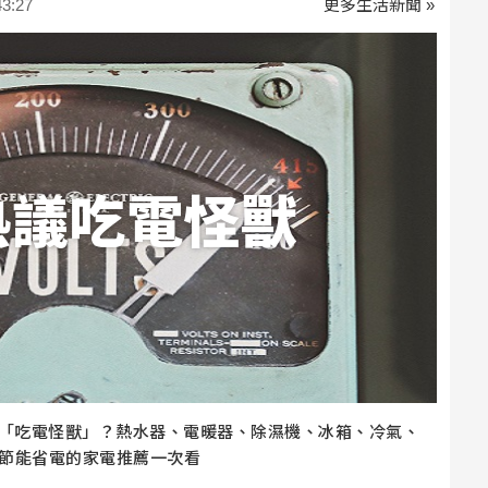
:27
更多生活新聞 »
熱議吃電怪獸
些「吃電怪獸」？熱水器、電暖器、除濕機、冰箱、冷氣、
，節能省電的家電推薦一次看