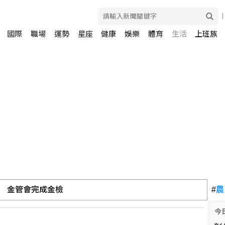
國際
職場
運勢
星座
健康
娛樂
體育
生活
上班族
 金管會完成金檢
#
農
 本季首闖超級賽男雙8強
今