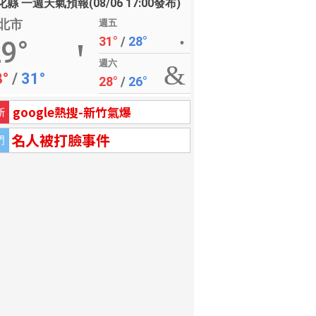
縣 一週天氣預報(08/06 17:00發布)
北市
週五
31°
/
28°
9°
週六
8°
/
31°
28°
/
26°
google熱搜-新竹氣爆
新
名人被打臉事件
門