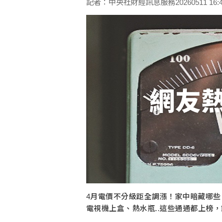
記者：中央社財經訊息服務20260511 16:43
網友
4月電價不分級距全調漲！家中暗藏哪
電視機上盒、熱水瓶..這些通通都上榜