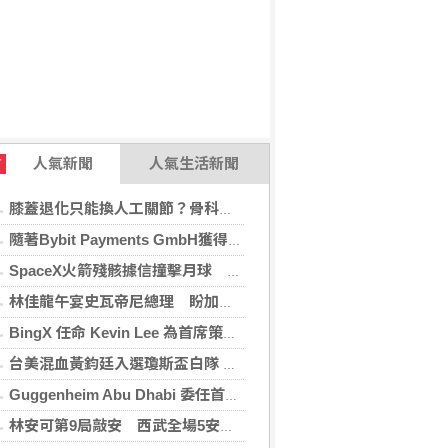
人氣新聞
人氣生活新聞
T
膝蓋退化只能換人工關節？骨科醫師解析「退化性關節炎」治療評估
隨著Bybit Payments GmbH獲得電子貨幣機構牌照，Bybit.eu進一步拓展其在歐洲的業務布局
SpaceX火箭殘骸據信撞擊月球 無即時畫面暫難確認
林佳龍午宴史瓦帝尼總理 盼加強各領域雙邊合作
BingX 任命 Kevin Lee 為首席策略長，加速推進多資產、以用戶為核心的發展願景
台美混血黃鈞廷入選瓊斯盃白隊 榮幸披台灣戰袍
Guggenheim Abu Dhabi 委任首任館長
林安可第9局敲安 西武全場5安遭羅德完封