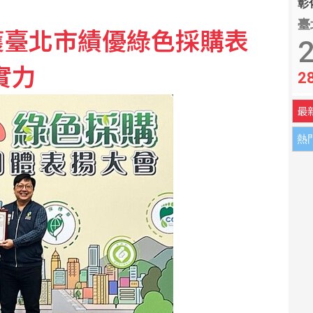
彰化
峽論壇影片內容未涉政治
臺
獲臺北市績優綠色採購表
2
新南向為基礎公布台灣印太戰略
實力
2
最
熱