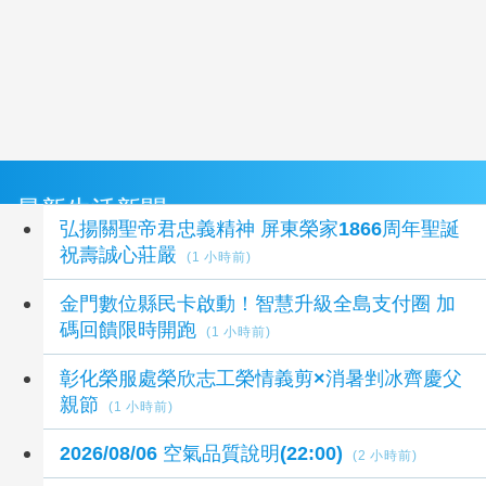
最新生活新聞
弘揚關聖帝君忠義精神 屏東榮家1866周年聖誕
祝壽誠心莊嚴
(1 小時前)
金門數位縣民卡啟動！智慧升級全島支付圈 加
碼回饋限時開跑
(1 小時前)
彰化榮服處榮欣志工榮情義剪×消暑剉冰齊慶父
親節
(1 小時前)
2026/08/06 空氣品質說明(22:00)
(2 小時前)