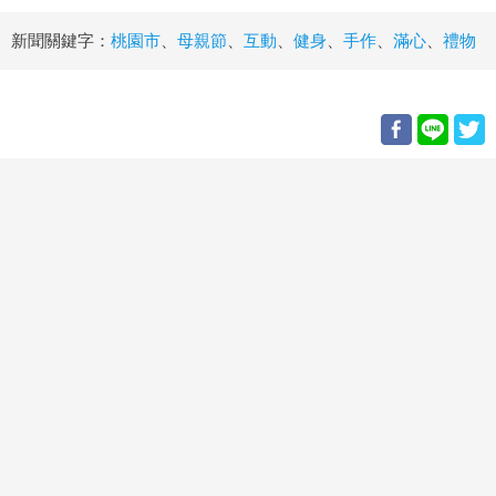
新聞關鍵字：
桃園市
、
母親節
、
互動
、
健身
、
手作
、
滿心
、
禮物