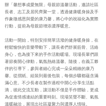
辦「馨想事成愛無限」母親節溫馨活動，邀請社區
長者、志工及居民齊聚一堂，透過健康暖身操及手
作象徵感恩與愛的康乃馨，將心中的祝福化為實際
行動，提前為母親節增添濃厚暖意。
活動一開始，特別安排簡單活潑的健身暖身操，在
輕鬆愉快的音樂帶動下，讓長者們舒展筋骨、活絡
身心，也為接下來的手作活動暖場。現場長輩們跟
著節奏開心律動，氣氛熱絡溫馨。隨後，在義工夥
伴的引導下，參與者細心完成一朵朵精緻的康乃
馨。從摺紙、組裝到最後包裝，每個步驟都蘊含滿
滿心意。不少長者在製作過程中開心分享生活點
滴，彼此交流互動，讓活動不僅是手作體驗，更成
為促進情感連結的重要時刻。現場笑聲不斷、氣氛
溫暖融洽，展現出社區凝聚力與濃厚人情味。