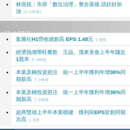
林燕祝：市府「數位治理」整合落後 請好好加
油
(2 小時前)
延伸閱讀
集雅社H1營收續創高 EPS 1.48元
1 秒前
經濟熱潮帶旺餐飲 王品、漢來美食上半年賺近
1股本
5 小時前
本業及轉投資挹注 統一上半年獲利年增36%同
期新高
7 小時前
本業及轉投資挹注 統一上半年獲利年增36%同
期新高
7 小時前
超商雙雄上半年本業穩健 獲利與EPS皆創同期
次高
1 天前