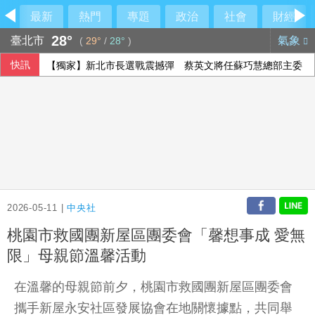
最新
熱門
專題
政治
社會
財經
28°
臺北市
氣象
(
29°
/
28°
)
快訊
【獨家】新北市長選戰震撼彈 蔡英文將任蘇巧慧總部主委
2026-05-11 |
中央社
桃園市救國團新屋區團委會「馨想事成 愛無
限」母親節溫馨活動
在溫馨的母親節前夕，桃園市救國團新屋區團委會
攜手新屋永安社區發展協會在地關懷據點，共同舉