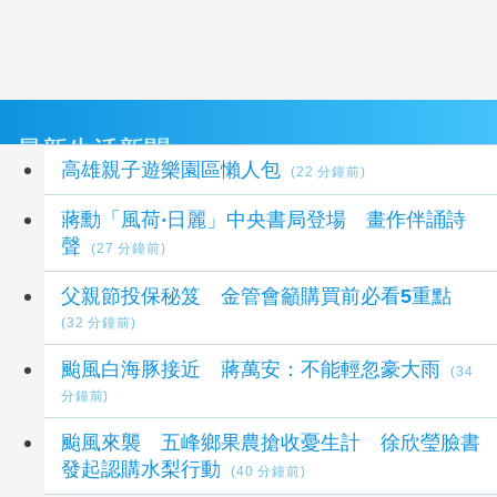
最新生活新聞
高雄親子遊樂園區懶人包
(22 分鐘前)
蔣勳「風荷‧日麗」中央書局登場 畫作伴誦詩
聲
(27 分鐘前)
父親節投保秘笈 金管會籲購買前必看5重點
(32 分鐘前)
颱風白海豚接近 蔣萬安：不能輕忽豪大雨
(34
分鐘前)
颱風來襲 五峰鄉果農搶收憂生計 徐欣瑩臉書
發起認購水梨行動
(40 分鐘前)