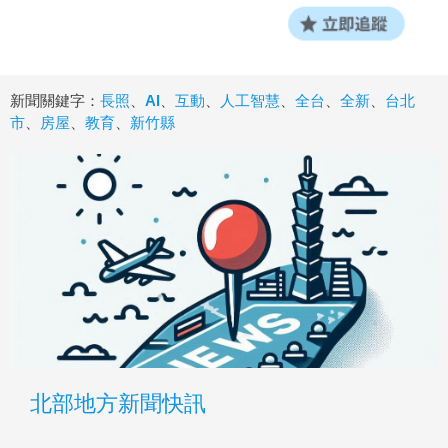
新聞關鍵字：
長照
、
AI
、
互動
、
人工智慧
、
全台
、
全新
、
台北
市
、
房屋
、
教育
、
新竹縣
北部地方新聞快訊