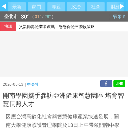
最新
熱門
專題
政治
社會
財經
30°
臺北市
氣象
(
31°
/
28°
)
快訊
父親節壽險業者教戰 爸爸保險三階段策略
涉侵占背信 兆基屋管前董事長李建成羈押禁見
父親節遇白海豚颱風！蔣萬安曝收兒子禮物
台灣加州友誼日 政要齊聚肯定雙方關係日益緊密
2026-05-13 |
中央社
開南學園攜手參訪亞洲健康智慧園區 培育智
慧長照人才
因應台灣高齡化社會與智慧健康產業快速發展，開
南大學健康照護管理學院於13日上午帶領開南中學