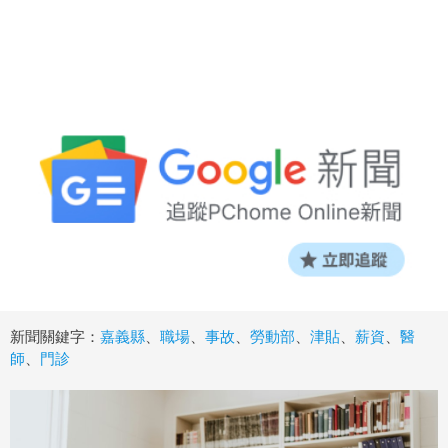
新聞關鍵字：
嘉義縣
、
職場
、
事故
、
勞動部
、
津貼
、
薪資
、
醫
師
、
門診