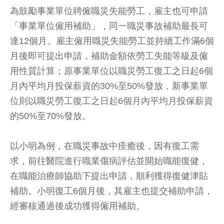
為鼓勵事業單位聘僱職災失能勞工，雇主也可申請
「事業單位僱用補助」，同一職災事故補助最長可
達12個月。雇主僱用職災失能勞工並持續工作滿6個
月後即可提出申請，補助金額依勞工失能等級及僱
用性質計算；原事業單位以職災勞工復工之日起6個
月內平均月投保薪資的30%至50%發放，新事業單
位則以職災勞工復工之日起6個月內平均月投保薪資
的50%至70%發放。
以小明為例，在職災事故中痊癒後，因有復工需
求，前往醫院進行職業傷病評估並開始職能復健，
在職能治療師協助下提出申請，順利獲得復健津貼
補助。小明復工6個月後，其雇主也提交補助申請，
經審核通過後成功獲得僱用補助。