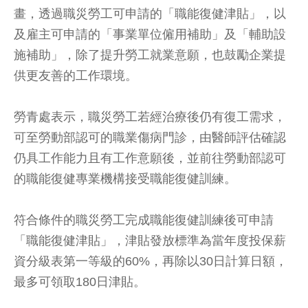
畫，透過職災勞工可申請的「職能復健津貼」，以
及雇主可申請的「事業單位僱用補助」及「輔助設
施補助」，除了提升勞工就業意願，也鼓勵企業提
供更友善的工作環境。
勞青處表示，職災勞工若經治療後仍有復工需求，
可至勞動部認可的職業傷病門診，由醫師評估確認
仍具工作能力且有工作意願後，並前往勞動部認可
的職能復健專業機構接受職能復健訓練。
符合條件的職災勞工完成職能復健訓練後可申請
「職能復健津貼」，津貼發放標準為當年度投保薪
資分級表第一等級的60%，再除以30日計算日額，
最多可領取180日津貼。