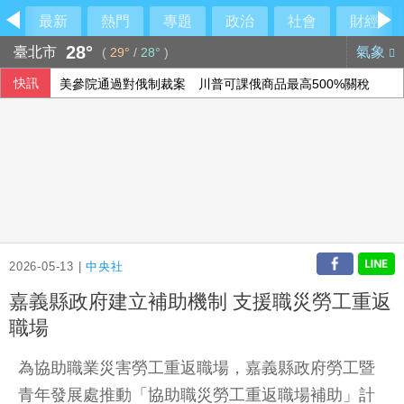
最新
熱門
專題
政治
社會
財經
28°
臺北市
氣象
(
29°
/
28°
)
快訊
美參院通過對俄制裁案 川普可課俄商品最高500%關稅
民俗月不怕阿飄作祟 6張神明卡護佑平安
行員勾結地政士收回扣 15家銀行60多人涉案
6月國銀放款單月新高 個人貸款暴增2575億
2026-05-13 |
中央社
嘉義縣政府建立補助機制 支援職災勞工重返
職場
為協助職業災害勞工重返職場，嘉義縣政府勞工暨
青年發展處推動「協助職災勞工重返職場補助」計