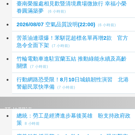
臺南榮服處相見歡暨清境農場微旅行 幸福小榮
眷圓滿築夢
(6 小時前)
2026/08/07 空氣品質說明(22:00)
(6 小時前)
苦茶油連環爆！苯駢芘超標名單再增2款 官方
急令全面下架
(7 小時前)
竹輪電動車進駐宜蘭五結 推動綠能永續及高齡
關懷
(7 小時前)
行動網路恐受限！8月10日城鎮韌性演習 北港
警籲民眾快準備
(7 小時前)
延伸閱讀
總統：勞工是經濟進步幕後英雄 盼支持政府政
策
8 小時前