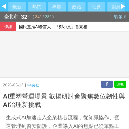
最新
熱門
專題
政治
社會
財經
32°
臺北市
氣象
(
34°
/
28°
)
快訊
國民黨推AI發言人！「鄭小文」首亮相
李灝宇替補2打數未敲安 拚MLB台將單季最多安卡關
115年度總預算案卡關 蔡其昌喊話趕快協商討論
盧秀燕反酸賴清德：關心我勝過關心食安
2026-05-13 |
中央社
AI重塑營運場景 叡揚研討會聚焦數位韌性與
AI治理新挑戰
生成式AI加速走入企業核心流程，從知識協作、營
運管理到資安防護，企業導入AI的焦點已從單點工