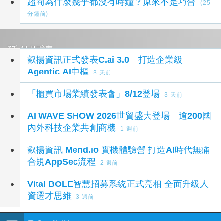
超商為什麼幾乎都沒有時鐘？原來不是巧合
(25
分鐘前)
延伸閱讀
叡揚資訊正式發表C.ai 3.0 打造企業級
Agentic AI中樞
3 天前
「櫃買市場業績發表會」8/12登場
3 天前
AI WAVE SHOW 2026世貿盛大登場 逾200國
內外科技企業共創商機
1 週前
叡揚資訊 Mend.io 實機體驗營 打造AI時代無痛
合規AppSec流程
2 週前
Vital BOLE智慧招募系統正式亮相 全面升級人
資選才思維
3 週前