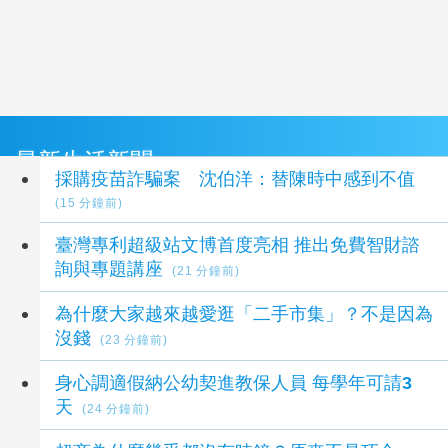
最新生活新聞
採購疫苗詐騙案 沈伯洋：替陳時中感到不值
(15 分鐘前)
臺灣專利超級站文博首度亮相 推出免費智財諮
詢與專題講座
(21 分鐘前)
為什麼大家越來越愛逛「二手市集」？不是因為
沒錢
(23 分鐘前)
身心調適假納公幼契進教保人員 每學年可請3
天
(24 分鐘前)