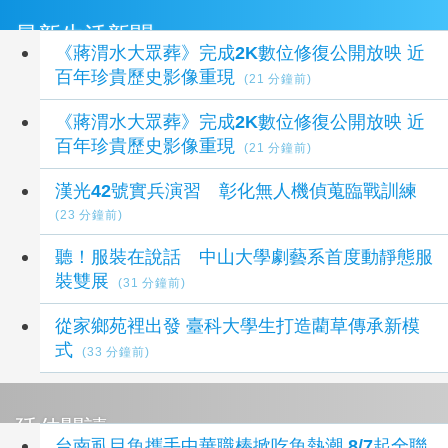
最新生活新聞
《蔣渭水大眾葬》完成2K數位修復公開放映 近
百年珍貴歷史影像重現
(21 分鐘前)
《蔣渭水大眾葬》完成2K數位修復公開放映 近
百年珍貴歷史影像重現
(21 分鐘前)
漢光42號實兵演習 彰化無人機偵蒐臨戰訓練
(23 分鐘前)
聽！服裝在說話 中山大學劇藝系首度動靜態服
裝雙展
(31 分鐘前)
從家鄉苑裡出發 臺科大學生打造藺草傳承新模
式
(33 分鐘前)
延伸閱讀
台南虱目魚攜手中華職棒掀吃魚熱潮 8/7起全聯