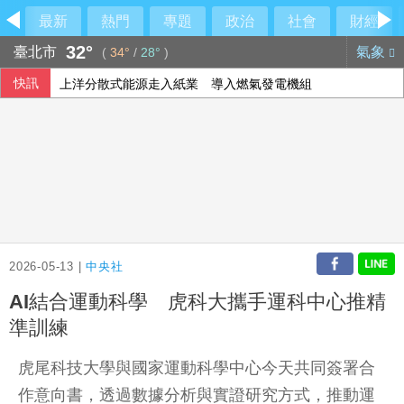
最新
熱門
專題
政治
社會
財經
32°
臺北市
氣象
(
34°
/
28°
)
快訊
上洋分散式能源走入紙業 導入燃氣發電機組
蔣萬安、沈伯洋通通不留了 「東發號」刷白漆抹去兩人簽名
新台幣午盤升6.6分 暫收32.249元
今是關聖帝君聖誕 李四川曝辦公室的關公像是「侯友宜親傳
2026-05-13 |
中央社
AI結合運動科學 虎科大攜手運科中心推精
準訓練
虎尾科技大學與國家運動科學中心今天共同簽署合
作意向書，透過數據分析與實證研究方式，推動運