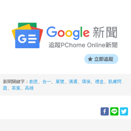
新聞關鍵字：
創意
、
合一
、
展覽
、
溝通
、
環保
、
禮盒
、
肌膚問
題
、
茶葉
、
高雄