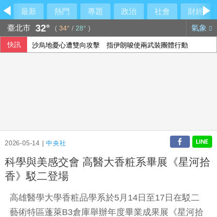
最新
熱門
專題
政治
社會
財經
32°
臺北市
氣象
(
34°
/
28°
)
快訊
沙烏地憂心遭雙向攻擊 指伊朗唆使兩武裝團體行動
孩子搭飛機鬧不停？專家教6招安撫 別只急著要求「不要哭
美伊達協議重開荷莫茲海峽？ 川普：可能很快有結果
俄羅斯柏林文化機構疑涉情報活動 德國檢討存廢
2026-05-14 |
中央社
科學與美感交會 高醫大香粧系畢展《星河拾
香》駁二登場
高雄醫學大學香粧品學系於5月14日至17日在駁二
藝術特區蓬萊B3倉庫舉辦年度畢業成果展《星河拾