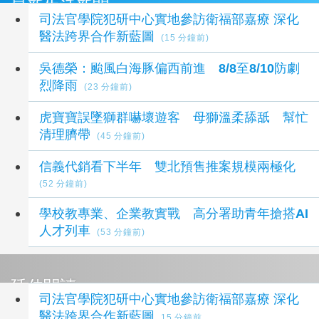
最新生活新聞
司法官學院犯研中心實地參訪衛福部嘉療 深化
醫法跨界合作新藍圖
(15 分鐘前)
吳德榮：颱風白海豚偏西前進 8/8至8/10防劇
烈降雨
(23 分鐘前)
虎寶寶誤墜獅群嚇壞遊客 母獅溫柔舔舐 幫忙
清理臍帶
(45 分鐘前)
信義代銷看下半年 雙北預售推案規模兩極化
(52 分鐘前)
學校教專業、企業教實戰 高分署助青年搶搭AI
人才列車
(53 分鐘前)
延伸閱讀
司法官學院犯研中心實地參訪衛福部嘉療 深化
醫法跨界合作新藍圖
15 分鐘前