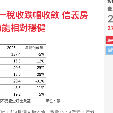
彰化
臺
一稅收跌幅收斂 信義房
2
動能相對穩健
2
最
熱
，前4月個人房地合一稅收137.4億元，年減