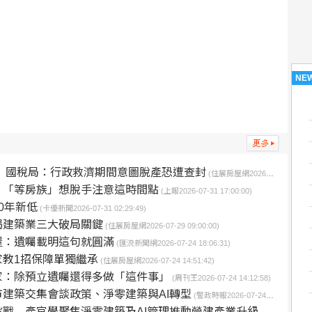
NE
房 國稅局：行政救濟期間意圖脫產恐遭查封
(住展房屋網2026-08-06 17:13:15)
 「等房族」想脫手注意這時間點
(上報2026-07-31 17:00:00)
0年新低
(卡優新聞2026-07-31 02:29:49)
揭建築業三大破局關鍵
(住展房屋網2026-07-29 09:00:00)
屋：遺囑載明這句就圓滿
(匯流新聞網2026-07-24 18:06:31)
教1招保障單獨繼承
(住展房屋網2026-07-24 14:51:42)
家：除預立遺囑還得多做「這件事」
(周刊王2026-07-24 14:12:58)
建築交集會談政策、淨零建築與AI轉型
(警政時報2026-07-24 12:34:09)
 產官學聚焦淨零建築及AI管理推動營建產業升級轉型