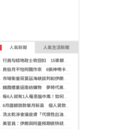
人氣新聞
人氣生活新聞
T
行員勾結地政士收回扣 15家銀行60多人涉案
民俗月不怕阿飄作祟 6張神明卡護佑平安
市場衡量荷莫茲海峽談判和伊朗局勢 油價走高
錦霞樓重返南紡購物 夢時代黑毛屋新開張
每6人就有1人罹患腦中風！如何預防中風？危險因子與治療新進展
6月國銀放款單月新高 個人貸款暴增2575億
洗太乾淨會讓皮膚「代償性出油」？2招擺脫外油內乾的穩膚對策
美官員：伊朗與阿曼預期很快就荷莫茲海峽達成協議