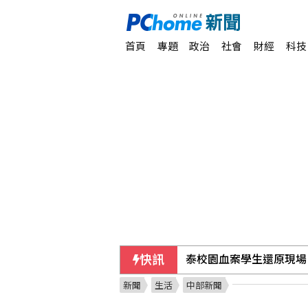
首頁
專題
政治
社會
財經
科技
快訊
泰校園血案學生還原現場
新聞
生活
中部新聞