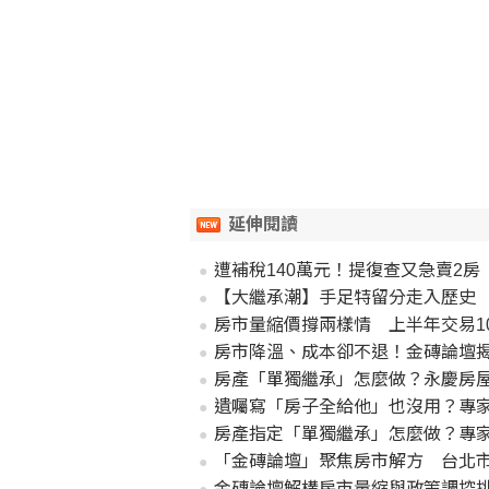
延伸閱讀
遭補稅140萬元！提復查又急賣2
【大繼承潮】手足特留分走入歷史
房市量縮價撐兩樣情 上半年交易1
房市降溫、成本卻不退！金磚論壇
房產「單獨繼承」怎麼做？永慶房
遺囑寫「房子全給他」也沒用？專家
房產指定「單獨繼承」怎麼做？專
「金磚論壇」聚焦房市解方 台北市
金磚論壇解構房市量縮與政策調控挑戰