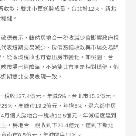
顯著收斂；雙北市更逆勢成長，台北增12%、新北
對穩健。
曾敬德表示，雖然房地合一稅收減少會影響政府稅
能代表短期交易減少、房價漲幅收斂與市場交易降
康，從區域稅收也可看出房市變化，如桃園、台
反映市場已經降溫，不過雙北市則是相對穩健，個
與近期雙北交易表現一致。
收137.4億元，年減5%，台北市15.3億元，
增25%，高雄市19.2億元，年增5%，是六都中房
4月個人房地合一稅收12.5億元，年減幅度達到
王，房地合一稅收剩下20.4億元，僅剩下新北
台南市8.5億元，年減幅度11%。