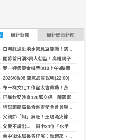
最新
新聞
最新影音新聞
W
白海豚逼近淡水驚見巨龍捲！鉤狀母雲現蹤30分鐘
開幕首日湧3萬人朝聖！高雄親子樂園區嗨翻
雙十連假臺金機票8/10上午9時開放訂位
2026/08/08 空氣品質說明(22:00)
布一樣文化工作室太會帶動！燕巢晚會笑聲不斷 玩到不想回家！
范織欽疑涉貪120萬交保 陳麗娜猛攻菊系：新潮流重返高雄引疑慮
埔里鎮能高長青書畫學會會員聯合展 匯聚各界期盼盛大登場
父親節「蚵」氣旺！王功漁火節湧破萬人
父愛不說出口 田中24位「水手爸爸」用行動守家
台中衛生局長曾梓展：動起來、養成規律運動迎接健康人生