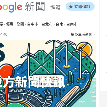
屋
優惠
全國
台中市
台北市
台南
台南市
、
、
、
、
、
、
:46
更多生活新聞 »
地方新聞快訊