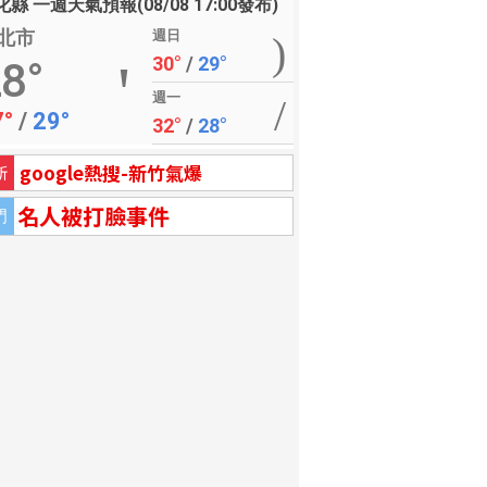
縣 一週天氣預報(08/08 17:00發布)
北市
週日
30°
/
29°
8°
週一
7°
/
29°
32°
/
28°
google熱搜-新竹氣爆
新
名人被打臉事件
門