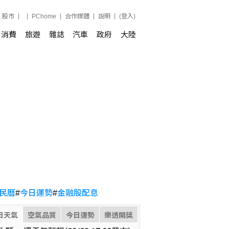
股市
PChome
合作媒體
說明
(登入)
消費
旅遊
雜誌
汽車
政府
大陸
民曆
#
今日運勢
#
金融股配息
日天氣
空氣品質
今日運勢
樂透開獎