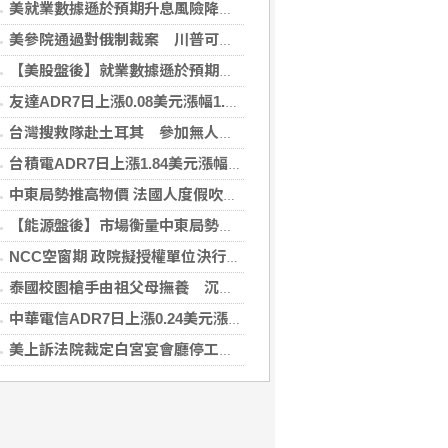
美就業數據遜於預期升息風險降低 美股收紅
美參院通過對俄制裁案 川普可課俄商品最高500%關稅
【美股盤後】就業數據遜於預期升息風險降 收紅
友達ADR7日上漲0.08美元漲幅1.06%折台股24.70元
台灣搜救隊赴土耳其 參加無人機整合激流救援訓練
台積電ADR7日上漲1.84美元漲幅0.44%折台股2712.45元
中東局勢推高物價 法國人度假吹起「平價風」
【能源盤後】市場衡量中東局勢 油價走高
NCC空窗期 政院擬授權單位決行藍牙器材等業務
泰國校園槍手由祖父母撫養 沉默少友案發前疑遭霸凌
中華電信ADR7日上漲0.24美元漲幅0.57%折台股137.29元
美上訴法院裁定白宮宴會廳停工 川普誓言上訴最高院