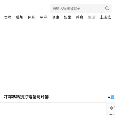
國際
職場
運勢
星座
健康
娛樂
體育
生活
上班族
 叮嚀媽媽別打電話防鈴響
#
農
今