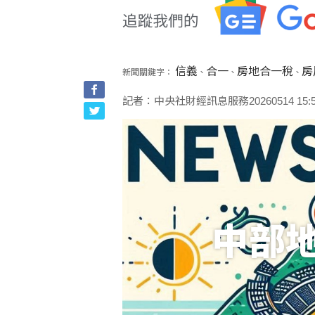
信義
合一
房地合一稅
房
新聞關鍵字：
、
、
、
記者：中央社財經訊息服務20260514 15:54
中部