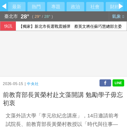
最新
熱門
專題
政治
社會
財經
28°
臺北市
氣象
(
29°
/
28°
)
快訊
【獨家】新北市長選戰震撼彈 蔡英文將任蘇巧慧總部主委
2026-05-15 |
中央社
前教育部長黃榮村赴文藻開講 勉勵學子毋忘
初衷
文藻外語大學「李元欣紀念講座」，14日邀請前考
試院長、前教育部長黃榮村教授以「時代與往事—