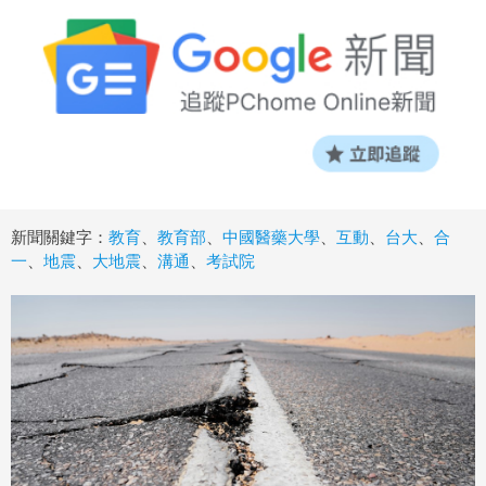
新聞關鍵字：
教育
、
教育部
、
中國醫藥大學
、
互動
、
台大
、
合
一
、
地震
、
大地震
、
溝通
、
考試院