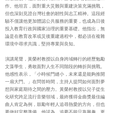
作。他坦言，面對重大災難與重建決策充滿挑戰，
但也深刻見證台灣社會的韌性與志工精神。這段經
驗不僅讓他更加體認公共服務的重要，也成為日後
投入教育行政與國家治理的重要基礎。他指出，無
論是在教育改革或災後重建過程中，都必須在複雜
環境中尋求共識，堅持專業與良知。
演講尾聲，黃榮村教授以自身跨域轉行的經歷勉勵
文藻學生，勇敢面對人生不同階段的轉折與挑戰。
他感性表示，「小時候門縫小，未來還是能夠推開
一扇大門。」在問答時間，主持人提問如何面對夢
想與家庭期待之間的壓力。黃榮村教授以兒子從生
化研究跨足流行音樂領域，最終獲得金曲獎最佳編
曲人肯定為例，鼓勵年輕人追尋熱愛的方向，但也
要做好完整準備。他認為，追夢不能只靠興趣，更