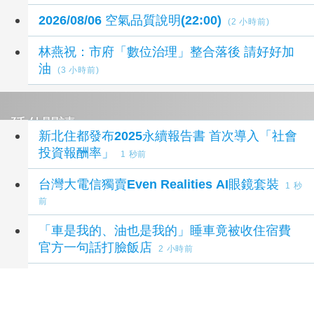
2026/08/06 空氣品質說明(22:00)
(2 小時前)
林燕祝：市府「數位治理」整合落後 請好好加
油
(3 小時前)
延伸閱讀
新北住都發布2025永續報告書 首次導入「社會
投資報酬率」
1 秒前
台灣大電信獨賣Even Realities AI眼鏡套裝
1 秒
前
「車是我的、油也是我的」睡車竟被收住宿費
官方一句話打臉飯店
2 小時前
【百工達人】 從音樂教育到生命陪伴 黛玉老
師以生命經驗打造共學平台
3 小時前