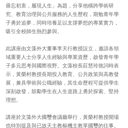
毋忘初衷，履現人生」為題，分享他橫跨學術研
究、教育治理與公共服務的人生歷程，期勉青年學
子勇於追夢，同時培養足以支撐夢想的專業實力，
吸引全校師生熱烈參與。
此講座由文藻外大董事李天行教授設立，邀請各領
域重要人士分享人生經驗與專業資歷，啟發青年學
子多元思考與國際視野。文藻校長莊慧玲致詞時表
示，黃榮村教授長期投入教育、公共政策與高教發
展，兼具學術與公職經驗，其生命歷程可提供學生
深刻啟發，鼓勵學生在人生道路上勇於探索、堅持
理想。
講座於文藻外大國璽會議廳舉行，黃榮村教授開場
也特別提及與已故天主教樞機主教單國璽的往事。