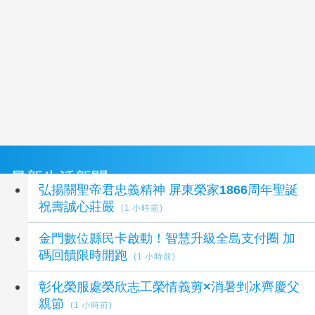
最新生活新聞
弘揚關聖帝君忠義精神 屏東榮家1866周年聖誕
祝壽誠心莊嚴
(1 小時前)
金門數位縣民卡啟動！智慧升級全島支付圈 加
碼回饋限時開跑
(1 小時前)
彰化榮服處榮欣志工榮情義剪×消暑剉冰齊慶父
親節
(1 小時前)