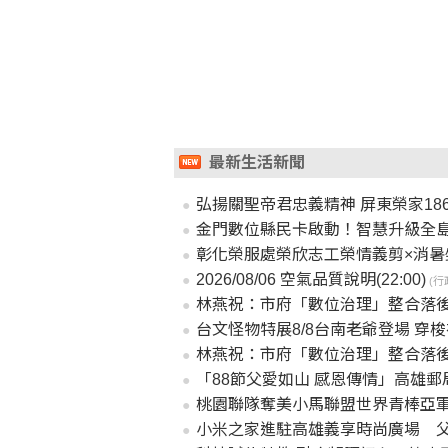
最新生活新聞
弘揚關聖帝君忠義精神 屏東榮家18
金門數位縣民卡啟動！智慧升級全島
彰化榮服處榮欣志工榮情義剪×消暑
2026/08/06 空氣品質說明(22:00)
(行
林燕祝：市府「數位治理」整合落後
台文怪物特展8/8台南老爺登場 穿
林燕祝：市府「數位治理」整合落後
「88節父愛如山 感恩傳情」高雄
桃園聯隊奪美小馬聯盟世界青棒亞
小米之家進駐高雄義享時尚廣場 