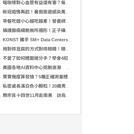
喝咖啡對心血管有益還有害？每日可以喝幾杯咖啡？美心臟協會一次解答
新冠疫情再起！暑假旅遊感染風險增 專家教你這樣做好防護
早餐吃錯小心越吃越累！營養師點名3大NG組合：根本「台式安眠藥」
攝護腺癌細胞無所遁形！正子攝影掃描揪出攝護腺癌，精準定位助早期治療
KONST 攜手 SM+ Data Centers、LG Sinar Mas 簽署SMX01資料中心合作協議 算力版圖正式跨足東南亞
用對待豆腐的方式對待眼睛！眼科醫揭「4件事」絕不可以對眼睛做
不愛了如何體面提分手？學會4招重新看待分手：道歉、挽留都沒必要
美國各地AI資料中心抵制浪潮 川普指控北京煽動
寶寶幾度算發燒？5種正確測量體溫的方法：耳溫測量快、額溫快速便利
私密處長滿白色小顆粒！20歲男崩潰求診 醫曝5大真相別再誤會
教宗良十四世11月赴南美 訪烏拉圭、阿根廷和秘魯