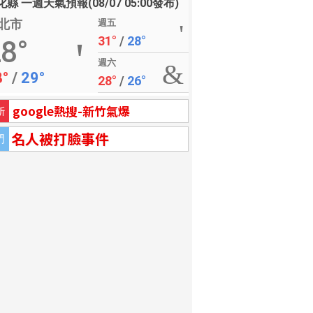
縣 一週天氣預報(08/07 05:00發布)
北市
週五
31°
/
28°
8°
週六
8°
/
29°
28°
/
26°
google熱搜-新竹氣爆
新
名人被打臉事件
門