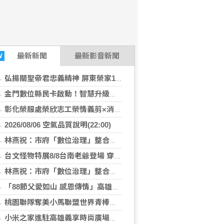
最新
新聞
最新影音新聞
W
弘揚關聖帝君忠義精神 屏東榮家1866周年聖誕祝壽誠心莊嚴
金門數位縣民卡啟動！智慧升級全島支付圈 加碼回饋限時開跑
彰化榮服處榮欣志工榮情義剪×消暑剉冰齊慶父親節
2026/08/06 空氣品質說明(22:00)
林燕祝：市府「數位治理」整合落後 請好好加油
台文怪物特展8/8台南老爺登場 穿梭在地美饌×聲響迷宮
林燕祝：市府「數位治理」整合落後 請好好加油
「88節父愛如山 感恩傳情」高雄郵局向天下父親表達感謝
桃園聯隊奪美小馬聯盟世界青棒亞軍 張善政接機
小米之家進駐高雄義享時尚廣場 父親節開幕祭三重超狂優惠