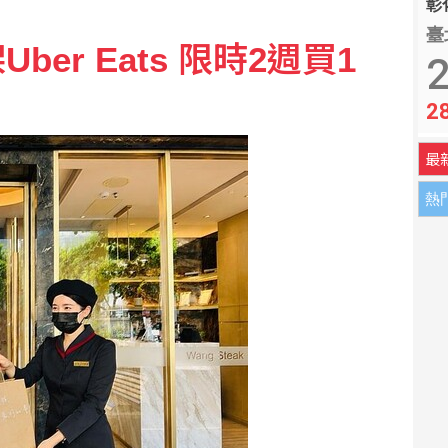
彰化
臺
er Eats 限時2週買1
2
2
最
熱