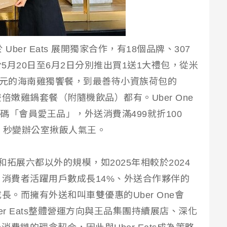
ber Eats 展開獨家合作，有18個品牌、307
月20日至6月2日分別推出買1送1大禮包，從米
8元的海南雞獨饗餐，到最善待小資族荷包的
雙倍嫩雞鍋套餐（附隨機飲品）都有。Uber One
惠碼「會員愛王品」，外送消費滿499就折100
，秒變辦公室揪飯人氣王。
驗和拓展六都以外的規模，如2025年相較於2024
、消費者活躍用戶數成長14%、外送合作夥伴的
長。而擁有外送和叫車雙優惠的Uber One會
ber Eats整體營運方向與王品集團持續展店、深化