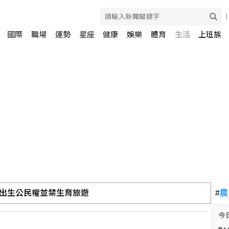
國際
職場
運勢
星座
健康
娛樂
體育
生活
上班族
出生公民權並禁生育旅遊
#
農
今