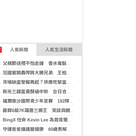
人氣新聞
人氣生活新聞
T
父親節送禮不怕走鐘 香水電鬍刀千年不敗
范國宸開轟悍將大勝兄弟 王柏融再見安雄鷹擒猿
市場缺蛋警報再起？供應吃緊蛋價蠢蠢欲動
新光三越蛋黃酥過中秋 台日合作開發話題新品
福爾摩沙國際青少年足賽 192隊參賽規模創新高
蔣銲6局7K躍居三振王 笑談與鋼龍良性競爭
BingX 任命 Kevin Lee 為首席策略長，加速推進多資產、以用戶為核心的發展願景
守護爸爸攝護腺健康 60歲男解尿異常 靠PHI檢測及早揪出攝護腺癌