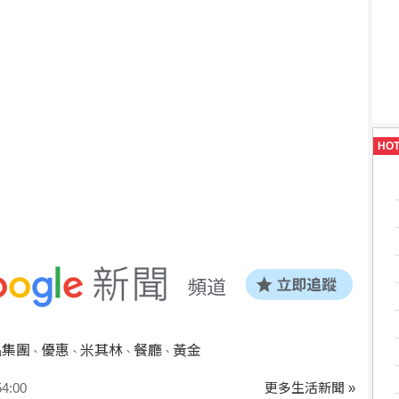
HO
品集團
優惠
米其林
餐廳
黃金
、
、
、
、
:00
更多生活新聞 »