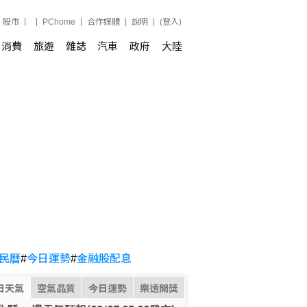
股市
PChome
合作媒體
說明
(登入)
消費
旅遊
雜誌
汽車
政府
大陸
民曆
#
今日運勢
#
金融股配息
日天氣
空氣品質
今日運勢
樂透開獎