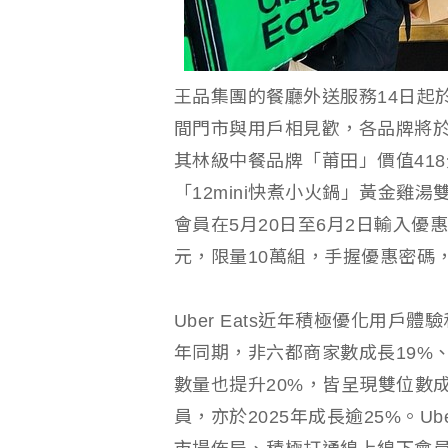
王品集團的餐廳外送服務14日起於 U
間門市與用戶相見歡，各品牌將於5
其林級中餐品牌「莆田」價值41
「12mini快煮小火鍋」黃金雞湯
會員在5月20日至6月2日輸入優
元，限量10萬組，手握優惠密碼
Uber Eats近年積極優化用戶體
年同期，非六都商家數成長19%
數量也提升20%，皆呈現雙位數成
員，亦於2025年成長逾25%。U