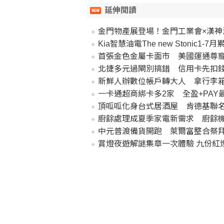
延伸閱讀
金門物產展登場！金門工業會×漢神
Kia智慧油電The new Stonic1
首張金色金屬卡面市 美國運通尊
北捷多元過閘別搞錯 信用卡先扣
新鮮人辦數位帳戶轉大人 拿行李
一卡通超商綁卡多2家 全盈+PAY最
頂呱呱化身台式居酒屋 肯德基聯名
廚餘處理成夏季家電新需求 廚餘
中元普渡備貨開跑 萊爾富整合祭
賞燈夜遊解謎集章一次體驗 九份紅