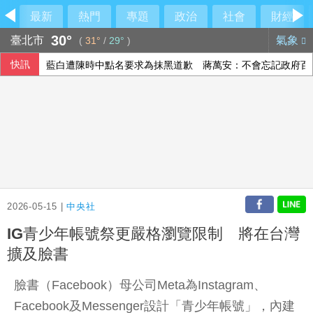
最新
熱門
專題
政治
社會
財經
30°
臺北市
氣象
(
31°
/
29°
)
快訊
藍白遭陳時中點名要求為抹黑道歉 蔣萬安：不會忘記政府百
颱風白海豚逼近 上海兩機場取消逾1300架次航班
漢光42》第四作戰區要港演練 無人機登場
中部明行動網路降速 行政院籲國人一件事
2026-05-15 |
中央社
IG青少年帳號祭更嚴格瀏覽限制 將在台灣
擴及臉書
臉書（Facebook）母公司Meta為Instagram、
Facebook及Messenger設計「青少年帳號」，內建