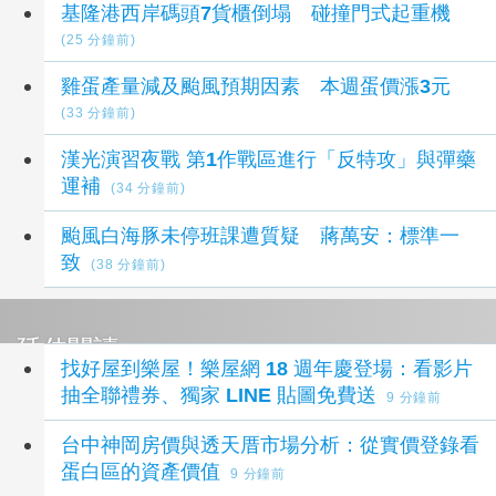
基隆港西岸碼頭7貨櫃倒塌 碰撞門式起重機
(25 分鐘前)
雞蛋產量減及颱風預期因素 本週蛋價漲3元
(33 分鐘前)
漢光演習夜戰 第1作戰區進行「反特攻」與彈藥
運補
(34 分鐘前)
颱風白海豚未停班課遭質疑 蔣萬安：標準一
致
(38 分鐘前)
延伸閱讀
找好屋到樂屋！樂屋網 18 週年慶登場：看影片
抽全聯禮券、獨家 LINE 貼圖免費送
9 分鐘前
台中神岡房價與透天厝市場分析：從實價登錄看
蛋白區的資產價值
9 分鐘前