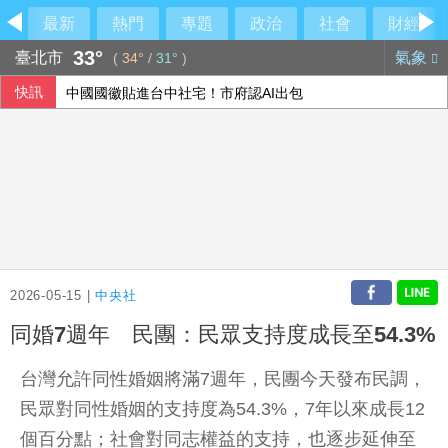
最新
熱門
專題
政治
社會
財經
33°
臺北市
氣象
(
34°
/
31°
)
快訊
中國國徽貼進台中社宅！市府認AI出包
今是關聖帝君聖誕 李四川曝辦公室的關公像是「侯友宜親傳
民眾黨控徐佳青帶兒登東沙島 監院開罰
上洋分散式能源走入紙業 導入燃氣發電機組
2026-05-15 |
中央社
同婚7週年 民團：民眾支持度成長至54.3%
台灣允許同性婚姻將滿7週年，民團今天發布民調，
民眾對同性婚姻的支持度為54.3%，7年以來成長12
個百分點；社會對同志權益的支持，也逐步延伸至