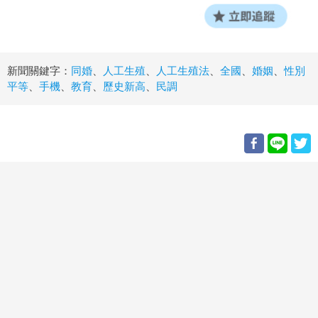
新聞關鍵字：
同婚
、
人工生殖
、
人工生殖法
、
全國
、
婚姻
、
性別
平等
、
手機
、
教育
、
歷史新高
、
民調