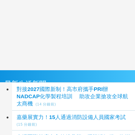
最新生活新聞
對接2027國際新制！高市府攜手PRI辦
NADCAP化學製程培訓 助攻企業搶攻全球航
太商機
(14 分鐘前)
嘉藥展實力！15人通過消防設備人員國家考試
(15 分鐘前)