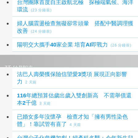
台灣團隊首度自主啟航北極 探極端氣候、海洋
環流
(23 分鐘前)
婦人腦震盪檢查無礙卻常頭暈 搭配中醫調理獲
改善
(24 分鐘前)
陽明交大攜手40家企業 培育AI即戰力
(26 分鐘前)
延伸閱讀
法巴人壽榮獲保險信望愛3獎項 展現正向影響
力
2 天前
116年總預算估歲出歲入雙創新高 不需舉債還
本2千億
3 天前
已婚女多年沒懷孕 檢查才知「擁有男性染色
體」！靠試管有喜了
4 天前
台灣少子化危機加劇！婦產科名醫：今年新生兒