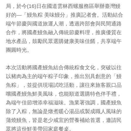
局，於今(16)日在國道雲林西螺服務區舉辦臺灣鰻
好的—「鰻魚粽 美味鰻分」推廣記者會。活動結合
端午節慶與國道旅運人潮，透過跨部會與民間通路
合作，將國產鰻魚融入傳統節慶料理，推廣優質在
地水產品，鼓勵民眾選購健康美味佳餚，共享端午
團圓時光。
本次活動將國產鰻魚結合傳統粽食文化，突破以往
以豬肉為主的端午粽子印象，推出別具創意的「鰻
魚粽」，並提供現場試吃活動，讓往來旅客親口品
嚐國產鰻魚鮮美風味，也能順道選購特色伴手禮，
為端午佳節增添幸福滋味。漁業署強調，國產鰻魚
除了入粽，無論是燉煮暖心湯品或製成職人風味的
蒲燒鰻魚，皆是老少咸宜的營養補給首選，邀請民
眾將這份鮮美帶回家庭餐桌。