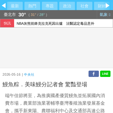
最新
熱門
專題
政治
社會
財經
30°
臺北市
氣象
(
31°
/
28°
)
快訊
NBA灰熊前鋒克拉克死因出爐 法醫認定毒品意外
公股銀看好新南向放款 發展熱點鎖定澳印星馬
慈濟買疫苗被騙 沈伯洋再嗆蔣萬安抹黑
美伊戰火下沙土巴3國簽防禦協定 背後意涵一次看
2026-05-16 |
中央社
鰻魚粽．美味鰻分記者會 驚豔登場
端午佳節將至，為推廣國產優質鰻魚並拓展國內消
費市場，農業部漁業署輔導臺灣養殖漁業發展基金
會，攜手新東陽、農聯福利中心及交通部高速公路