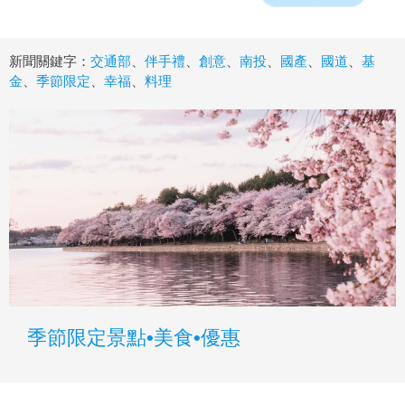
新聞關鍵字：
交通部
、
伴手禮
、
創意
、
南投
、
國產
、
國道
、
基
金
、
季節限定
、
幸福
、
料理
季節限定景點•美食•優惠