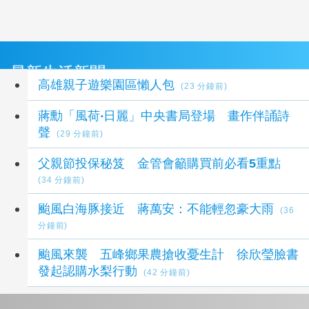
最新生活新聞
高雄親子遊樂園區懶人包
(23 分鐘前)
蔣勳「風荷‧日麗」中央書局登場 畫作伴誦詩
聲
(29 分鐘前)
父親節投保秘笈 金管會籲購買前必看5重點
(34 分鐘前)
颱風白海豚接近 蔣萬安：不能輕忽豪大雨
(36
分鐘前)
颱風來襲 五峰鄉果農搶收憂生計 徐欣瑩臉書
發起認購水梨行動
(42 分鐘前)