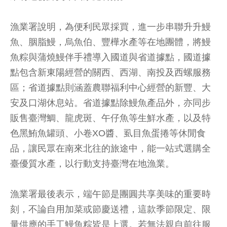
漁業署說明，為便利民眾採買，進一步串聯升升鰻
魚、胭脂鰻，烏魚伯、豐樺水產等在地團體，將鰻
魚粽與蒲燒鰻伴手禮導入國道與省道據點，國道據
點包含新東陽經營的關西、西湖、南投及西螺服務
區；省道據點則涵蓋農聯福利中心經營的新豐、大
安及口湖休息站。省道據點除鰻魚產品外，亦同步
販售臺灣鯛、龍虎斑、午仔魚等生鮮水產，以及特
色黑鮪魚罐頭、小卷XO醬、虱目魚蛋捲等休閒食
品，讓民眾在南來北往的旅途中，能一站式選購全
臺優質水產，以行動支持臺灣在地漁業。
漁業署最後表示，端午節是團圓共享美味的重要時
刻，不論自用加菜或節慶送禮，這款季節限定、限
量供應的手工鰻魚粽皆是上選。若無法親自前往服