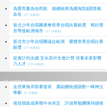
為愛而畫為知而航 賴總統將為國海院2調查船
命名
(27 分鐘前)
新北少年合唱團勇奪世界合唱比賽銀獎 將好聲
音帶進歐洲城市
(27 分鐘前)
新北市少年合唱團遠赴歐洲 榮獲世界合唱比賽
銀獎
(27 分鐘前)
從會計到永續 安永高中生會計營 培養未來影響
力人才
(29 分鐘前)
延伸閱讀
走徑東海岸新書發表 蕭副總統感謝劉一峰神父
奉獻
42 分鐘前
南投縣政成果獲中央肯定 許淑華勉團隊持續推