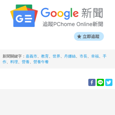
新聞關鍵字：
嘉義市
、
教育
、
世界
、
丹娜絲
、
市長
、
幸福
、
手
作
、
料理
、
營養
、
營養午餐