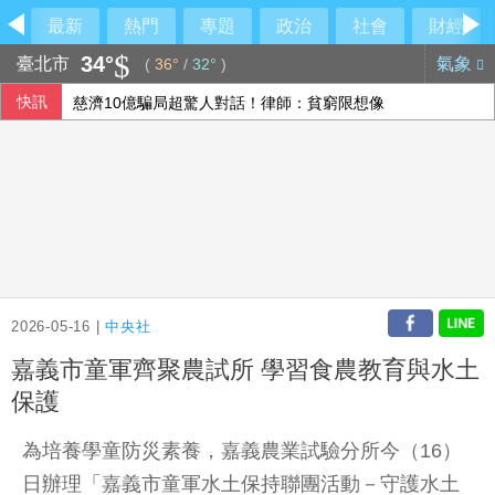
最新
熱門
專題
政治
社會
財經
34°
臺北市
氣象
(
36°
/
32°
)
快訊
慈濟10億騙局超驚人對話！律師：貧窮限想像
「多按一個0」變4000萬！慈濟疫苗詐騙案離奇對話曝光 律
馬德共諜案同夥再加一 運輸兵涉洩作戰計畫遭起訴
中職雄鷹簽下永田颯太郎 12日加盟儀式公布合約
2026-05-16 |
中央社
嘉義市童軍齊聚農試所 學習食農教育與水土
保護
為培養學童防災素養，嘉義農業試驗分所今（16）
日辦理「嘉義市童軍水土保持聯團活動－守護水土