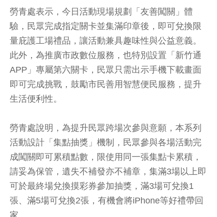
勞青處表示，今日活動現場規劃「友善闖關」體
驗，民眾完成指定關卡並集滿印章後，即可兌換限
量庇護工場禮品，讓活動兼具趣味性與公益意義。
此外，為推廣市政數位服務，也特別設置「新竹通
APP」專屬第六關卡，民眾只需出示手機下載畫面
即可完成挑戰，鼓勵市民善用智慧便民服務，提升
生活便利性。
勞青處說明，為提升民眾跨場次參與意願，本系列
活動設計「集點抽獎」機制，民眾參與各場活動完
成闖關即可累積點數，限使用同一張集點卡累積，
請妥為保管，遺失不補發亦不補章，集滿3場以上即
可於最終場兌換摸彩券參加抽獎，滿3場可兌換1
張、滿5場可兌換2張，有機會將iPhone等好禮帶回
家。