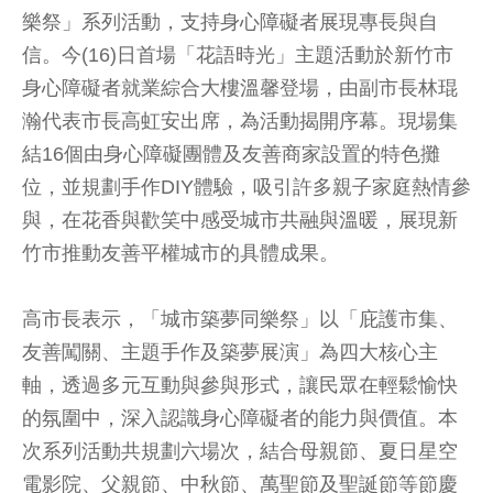
樂祭」系列活動，支持身心障礙者展現專長與自
信。今(16)日首場「花語時光」主題活動於新竹市
身心障礙者就業綜合大樓溫馨登場，由副市長林琨
瀚代表市長高虹安出席，為活動揭開序幕。現場集
結16個由身心障礙團體及友善商家設置的特色攤
位，並規劃手作DIY體驗，吸引許多親子家庭熱情參
與，在花香與歡笑中感受城市共融與溫暖，展現新
竹市推動友善平權城市的具體成果。
高市長表示，「城市築夢同樂祭」以「庇護市集、
友善闖關、主題手作及築夢展演」為四大核心主
軸，透過多元互動與參與形式，讓民眾在輕鬆愉快
的氛圍中，深入認識身心障礙者的能力與價值。本
次系列活動共規劃六場次，結合母親節、夏日星空
電影院、父親節、中秋節、萬聖節及聖誕節等節慶