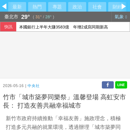
最新
熱門
專題
政治
社會
財經
29°
臺北市
氣象
(
31°
/
28°
)
快訊
本國銀行上半年大賺3583億 年增2成寫同期新高
今彩539第115190期 頭獎3注中獎
15家銀行、60多行員涉收地政士回扣 金管會祭專案金檢最重
在野質疑NCC主秘協商預算 政院：委員全出缺所致
2026-05-16 |
中央社
竹市「城市築夢同樂祭」溫馨登場 高虹安市
長： 打造友善共融幸福城市
新竹市政府持續推動「幸福友善」施政理念，積極
打造多元共融的就業環境，透過辦理「城市築夢同