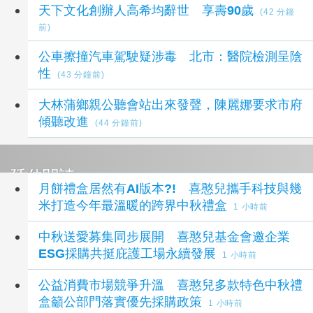
天下文化創辦人高希均辭世 享壽90歲
(42 分鐘
前)
公車擦撞汽車駕駛疑涉毒 北市：醫院檢測呈陰
性
(43 分鐘前)
大林蒲鄉親公聽會站出來發聲，陳麗娜要求市府
傾聽改進
(44 分鐘前)
延伸閱讀
月餅禮盒居然有AI版本?! 喜憨兒攜手科技與幾
米打造今年最溫暖的跨界中秋禮盒
1 小時前
中秋送愛募集同步展開 喜憨兒基金會邀企業
ESG採購共挺庇護工場永續發展
1 小時前
公益消費市場競爭升溫 喜憨兒多款特色中秋禮
盒籲公部門落實優先採購政策
1 小時前