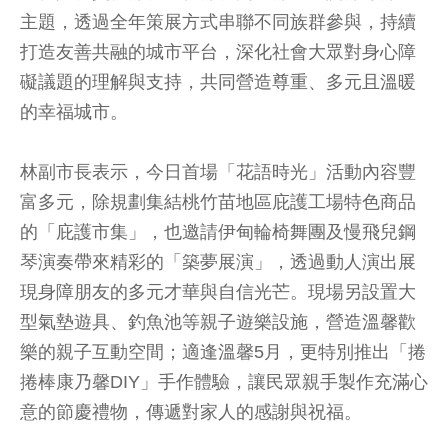
主題，透過全年策展方式串聯不同族群參與，持續
打造友善共融的城市平台，深化社會大眾對身心障
礙議題的理解與支持，共同營造尊重、多元且溫暖
的幸福城市。
林副市長表示，今日首場「花語時光」活動內容豐
富多元，除規劃集結桃竹苗地區庇護工場特色商品
的「庇護市集」，也邀請伊甸輪椅舞團及慢飛兒鋼
琴演奏帶來精彩的「築夢展演」，透過動人演出展
現身障朋友的多元才華與自信光芒。現場另設置大
型氣墊遊具、釣魚池等親子遊樂設施，營造溫馨歡
樂的親子互動空間；適逢溫馨5月，更特別推出「捲
捲棒康乃馨DIY」手作體驗，讓民眾親手製作充滿心
意的節慶禮物，傳遞對家人的感謝與祝福。