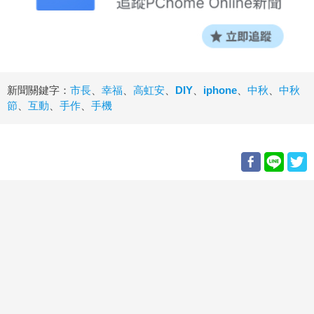
新聞關鍵字：
市長
、
幸福
、
高虹安
、
DIY
、
iphone
、
中秋
、
中秋
節
、
互動
、
手作
、
手機