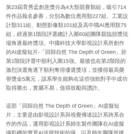
第23屆育秀盃創意獎分為4大類競賽類組，吸引714
件作品報名參賽，分別為數位應用類227組、工業設
計類311組、動態影像類101組及高中職AI應用類75
組，經過第1階段評選總計入圍60組團隊親臨頒獎現
場角逐最終獎項。中國科技大學影視設計系所創作
的AI虛擬短片-「回歸自然 The Depth of Green」於
第1階段評選中順利入圍15強。最後也在第2階段的
激烈決選角逐下順利奪得優選獎項，並獲得最高榮
譽獎金5萬元，該系學生能夠在這些強勁對手中成功
取得勝出，實屬不易，值得鼓勵與讚許。
這部「回歸自然 The Depth of Green」AI虛擬短
片，主要是由影視設計系與視覺傳達設計系跨系合
作的作品，運用影視設計系師生製作團隊在AI虛擬
攝影棚的實景AI追蹤技術拍攝，以及師生團隊所建