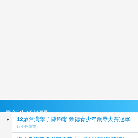
最新生活新聞
12歲台灣學子陳鈞甯 獲德青少年鋼琴大賽冠軍
(24 分鐘前)