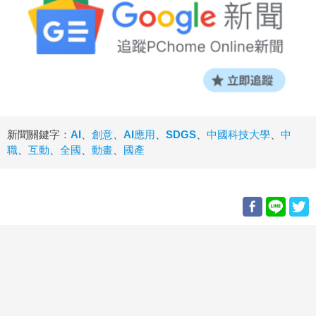
新聞關鍵字：
AI
、
創意
、
AI應用
、
SDGS
、
中國科技大學
、
中
職
、
互動
、
全國
、
動畫
、
國產