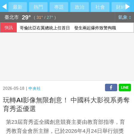
最新
熱門
專題
政治
社會
財經
29°
臺北市
氣象
(
31°
/
27°
)
快訊
哥倫比亞右翼總統上任首日 發生兩起爆炸致警殉職
挺不挺鞭刑？黃國昌：白委下週四對四辯論
中國稅收徵管趨嚴 清查違規優惠填補財政缺口
人才保衛戰要讓研發留台灣 半導體中心深化高階培育
2026-05-18 |
中央社
玩轉AI影像無限創意！ 中國科大影視系勇奪
育秀盃優選
第23屆育秀盃全國創意競賽主要由教育部指導，育
秀教育金會所主辦，已於2026年4月24日舉行頒獎