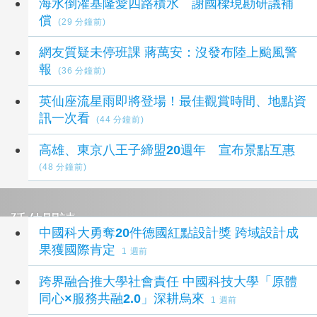
海水倒灌基隆愛四路積水 謝國樑現勘研議補
償
(29 分鐘前)
網友質疑未停班課 蔣萬安：沒發布陸上颱風警
報
(36 分鐘前)
英仙座流星雨即將登場！最佳觀賞時間、地點資
訊一次看
(44 分鐘前)
高雄、東京八王子締盟20週年 宣布景點互惠
(48 分鐘前)
延伸閱讀
中國科大勇奪20件德國紅點設計獎 跨域設計成
果獲國際肯定
1 週前
跨界融合推大學社會責任 中國科技大學「原體
同心×服務共融2.0」深耕烏來
1 週前