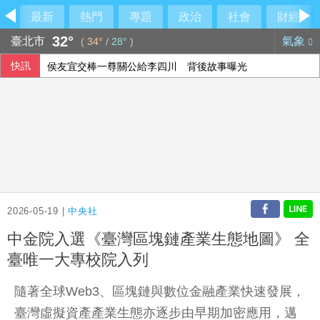
最新
熱門
專題
政治
社會
財經
32°
臺北市
氣象
(
34°
/
28°
)
快訊
侯友宜交棒一尊關公給李四川 背後故事曝光
傳陸客在港投保收益需繳稅 香港保險股受衝擊
9艘共艦6架次共機擾台 國軍嚴密監控
股匯兩樣情 新台幣早盤升快1角見32.23元
2026-05-19 |
中央社
中金院入選《臺灣區塊鏈產業生態地圖》 全
臺唯一大專校院入列
隨著全球Web3、區塊鏈與數位金融產業快速發展，
臺灣虛擬資產產業生態亦逐步由早期加密應用，邁