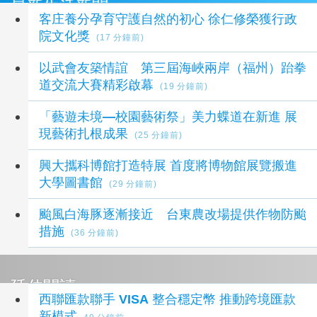
最新生活新聞
客庄養分孕育守護自然的初心 徐仁修榮獲行政
院文化獎
(17 分鐘前)
以武會友築情誼 第三屆海峽兩岸（福州）跆拳
道交流大賽精彩啟幕
(19 分鐘前)
「藝遊未境—校園藝術祭」美力蝶道在新進 展
現藝術扎根成果
(25 分鐘前)
興大攜科博館打造特展 首度將博物館展覽搬進
大學圖書館
(29 分鐘前)
颱風白海豚逐漸接近 台東農改場提供作物防颱
措施
(36 分鐘前)
延伸閱讀
西聯匯款聯手 VISA 整合穩定幣 推動跨境匯款
新模式