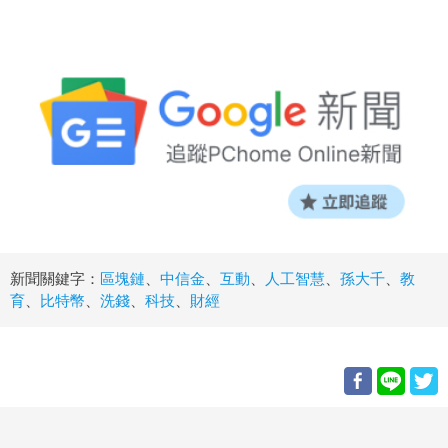
新聞關鍵字：
區塊鏈
、
中信金
、
互動
、
人工智慧
、
孫大千
、
教
育
、
比特幣
、
洗錢
、
科技
、
財經