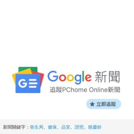
新聞關鍵字：
衛生局
、
健保
、
品安
、
證照
、
饒慶鈴