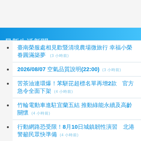
最新生活新聞
臺南榮服處相見歡暨清境農場微旅行 幸福小榮
眷圓滿築夢
(3 小時前)
2026/08/07 空氣品質說明(22:00)
(3 小時前)
苦茶油連環爆！苯駢芘超標名單再增2款 官方
急令全面下架
(4 小時前)
竹輪電動車進駐宜蘭五結 推動綠能永續及高齡
關懷
(4 小時前)
行動網路恐受限！8月10日城鎮韌性演習 北港
警籲民眾快準備
(4 小時前)