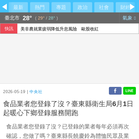
最新
熱門
專題
政治
社會
財經
28°
臺北市
氣象
(
29°
/
28°
)
快訊
美非農就業疲弱降低升息風險 歐股收紅
2026-05-19 |
中央社
食品業者您登錄了沒？臺東縣衛生局6月1日
起暖心下鄉登錄服務開跑
食品業者您登錄了沒？已登錄的業者每年必須再次
確認，您做了嗎？臺東縣長饒慶鈴為體恤民眾及業