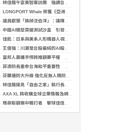
林佳龍午宴美智庫訪團 強調台灣是不可或缺夥伴
LONGPORT Whale 榮獲《亞洲銀行與金融》金融科技生態合作獎
議員獻策「換掉沈伯洋」：讓陳時中再輸一次
中國AI模型突破測試沙盒 引發資安風險疑慮
佳能：日系與美系人形機器人視覺模組 下半年出貨
王俊強：川湖是台股最純的AI股 看下半年需求續強
富邦人壽攜手悍將推觀賽平權 邀身障、親子看球
菲澳防長重申台海和平重要性 林佳龍表達肯定
芬蘭邊防大升級 強化反無人機防禦網
林佳龍接見「自由之家」執行長 盼台成印太INGO樞紐
AXA XL 將收購全球企業情報及網絡安全顧問公司 S-RM
瑪帝斯觀察中職打者 擊球佳但長打少「閃掉就好」