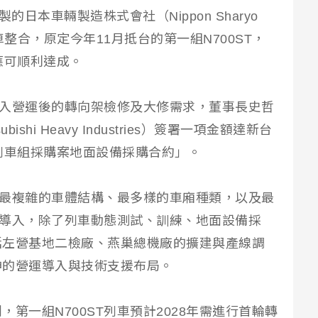
日本車輛製造株式會社（Nippon Sharyo
車整合，原定今年11月抵台的第一組N700ST，
應可順利達成。
T投入營運後的轉向架檢修及大修需求，董事長史哲
shi Heavy Industries）簽署一項金額達新台
列車組採購案地面設備採購合約」。
包含最複雜的車體結構、最多樣的車廂種類，以及最
T的導入，除了列車動態測試、訓練、地面設備採
括左營基地二檢廠、燕巢總機廠的擴建與產線調
伸的營運導入與技術支援布局。
第一組N700ST列車預計2028年需進行首輪轉