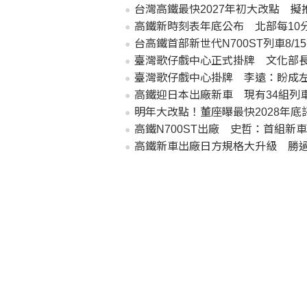
台灣高鐵最快2027年初大改點 擬
高鐵新時刻表年底公布 北部每10
台高鐵首部新世代N700ST列車8/
臺灣歌仔戲中心正式掛牌 文化部
臺灣歌仔戲中心掛牌 李遠：盼成
高鐵迎日本出廠新車 現有34組列
明年大改點！董座曝最快2028年底
高鐵N700ST出廠 史哲：首組新車
高鐵新車出廠日方規格大升級 勝過