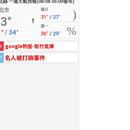
縣 一週天氣預報(08/08 05:00發布)
北市
週日
31°
/
27°
3°
週一
1°
/
34°
36°
/
29°
google熱搜-新竹氣爆
新
名人被打臉事件
門