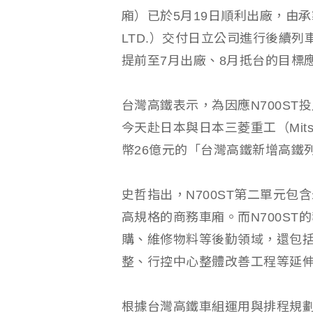
廂）已於5月19日順利出廠，由承製的
LTD.）交付日立公司進行後續列
提前至7月出廠、8月抵台的目標
台灣高鐵表示，為因應N700S
今天赴日本與日本三菱重工（Mitsubi
幣26億元的「台灣高鐵新增高鐵
史哲指出，N700ST第二單元
高規格的商務車廂。而N700S
購、維修物料等後勤領域，還包
整、行控中心整體改善工程等延
根據台灣高鐵車組運用與排程規劃，