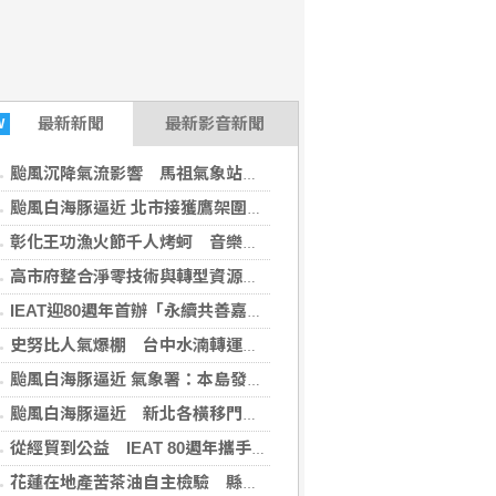
最新
新聞
最新影音新聞
W
颱風沉降氣流影響 馬祖氣象站測得站史最高溫37度
颱風白海豚逼近 北市接獲鷹架圍籬倒塌2通報傷1路人
彰化王功漁火節千人烤蚵 音樂會煙火秀壓軸
高市府整合淨零技術與轉型資源 偕同企業加速低碳轉型、提升國際競爭力
IEAT迎80週年首辦「永續共善嘉年華」 將貿易能量化為社會善能量
史努比人氣爆棚 台中水湳轉運中心快閃加碼延長
颱風白海豚逼近 氣象署：本島發陸警機率低
颱風白海豚逼近 新北各橫移門下午6時封閉
從經貿到公益 IEAT 80週年攜手募272萬元支持20家社福機構
花蓮在地產苦茶油自主檢驗 縣府推最高補助9成