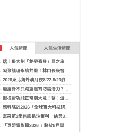
人氣新聞
人氣生活新聞
T
瑞士最大州「格勞賓登」夏之旅 推薦6座山間秘境，感受不同阿爾卑斯療癒度假風情！
凝聚護理永續共識！林口長庚醫院攜手各界打造永續護理職場，共創健康台灣
2026東北角外澳月夜8/22-8/23浪漫登場！ 感受一「夏」東北角夜的浪漫！
瘦瘦針不只減重還有防癌潛力？臺大醫揭肥胖族群用藥 肥胖相關癌症風險降
健檢腎功能正常別大意！醫：蛋白尿異常恐是洗腎警訊
應科院於2026「全球百大科技研發獎」中創亞洲最佳成績 三項技術榮膺全球百大創新獎項
富采第2季售廠挹注獲利 估第3季營收下滑
「東盟電影節2026 」將於8月舉行 歷來最大規模 以電影連繫文化交流