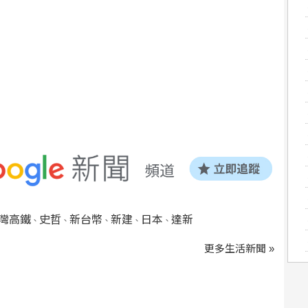
灣高鐵
史哲
新台幣
新建
日本
達新
、
、
、
、
、
更多生活新聞 »