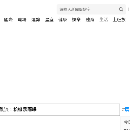
國際
職場
運勢
星座
健康
娛樂
體育
生活
上班族
亂流！松機暴雨曝
#
農
今
宿業4天損失1.8億元