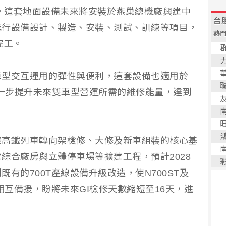
修，這套地面設備未來將安裝於燕巢總機廠興建中
進行設備設計、製造、安裝、測試、訓練等項目，
完工。
車型交互運用的彈性與便利，這套設備也適用於
，進一步提升未來雙車型營運所需的維修能量，達到
灣高鐵列車轉向架檢修、大修及新車組裝的核心基
綜合廠房與立體停車場等擴建工程，預計2028
有的700T產線設備升級改造，使N700ST及
相互備援，盼將未來GI檢修天數縮短至16天，進