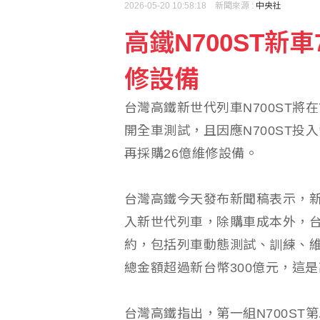
2026-05-20 10:58:18 新聞來源 :
中央社
高鐵N700ST新
中國雲南民眾火把節發生
修設備
奧運銅牌宋玉麒體驗虛擬
台灣高鐵新世代列車N700ST將
開全車測試，且因應N700ST投
再採購26億維修設備。
台灣高鐵今天發布新聞稿表示，新
入新世代列車，除購車成本外，台
約，包括列車動態測試、訓練、
總金額超過新台幣300億元，這
台灣高鐵指出，第一組N700ST