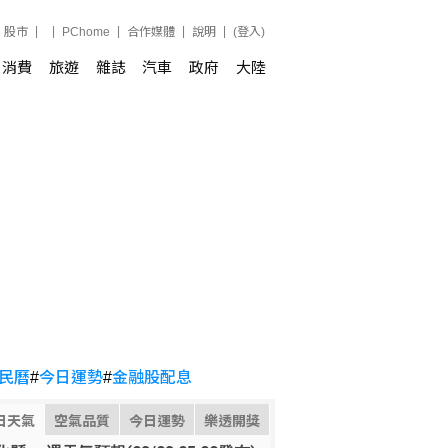
股市
PChome
合作媒體
說明
(登入)
消費
旅遊
雜誌
汽車
政府
大陸
民曆
#
今日運勢
#
金融股配息
日天氣
空氣品質
今日運勢
樂透開獎