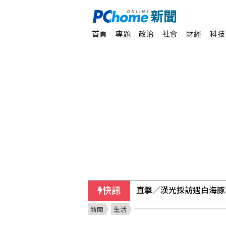
首頁
專題
政治
社會
財經
科技
快訊
直擊／漢光採訪遇白海豚
新聞
生活
地震衝擊九州觀光 熊本旅