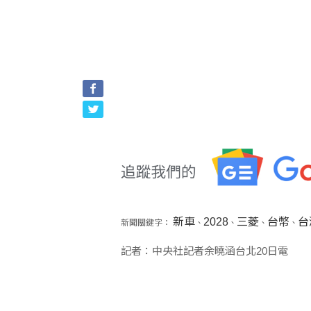
新車
2028
三菱
台幣
台
新聞關鍵字：
、
、
、
、
記者：中央社記者余曉涵台北20日電