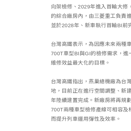
向架檢修、2029年進入首輪大
的綜合廠房內，由三菱重工負責
並於2028年、新車執行首輪BI前
台灣高鐵表示，為因應未來兩種
700T車型BI與GI的檢修需求
維修效益最大化的目標。
台灣高鐵指出，燕巢總機廠為台
地，目前正在進行空間調整、新建
年陸續建置完成。新廠房將再規劃既
700T兩種車型檢修產線可相容及
而提升列車運用彈性及效率。