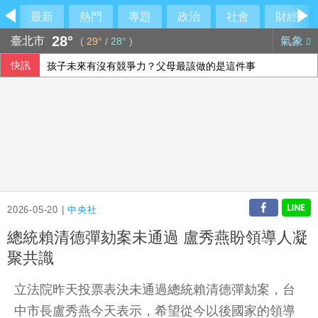
最新
熱門
專題
政治
社會
財經
28°
臺北市
氣象
(
29°
/
28°
)
快訊
孩子未來有沒有競爭力？父母最該做的是這件事
李冠德遭134頁申訴控霸凌、公款私用、酒駕 外交部證實成
羅戈8局失1分優質先發 兄弟系列賽橫掃雄鷹
颱風白海豚影響 香港氣溫39.8度破歷史紀錄
2026-05-20 |
中央社
總統賴清德彈劾案未通過 盧秀燕盼領導人凝
聚共識
立法院昨天投票表決未通過總統賴清德彈劾案，台
中市長盧秀燕今天表示，希望從今以後國家的領導