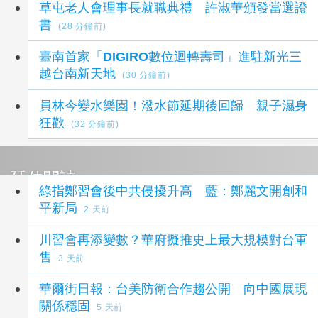
草屯老人會理事長就職典禮 許淑華頒發當選證
書
(28 分鐘前)
臺南首家「DIGIRO數位迴轉壽司」進駐新光三
越台南新天地
(30 分鐘前)
員林今變水樂園！潑水節延期後回歸 親子濕身
狂歡
(32 分鐘前)
延伸閱讀
綠指鄭習會後中共侵擾升高 藍：鄭麗文開創和
平新局
2 天前
川習會再添變數？華府擬推史上最大規模對台軍
售
3 天前
華爾街日報：台美防衛合作趨公開 向中國展現
關係穩固
5 天前