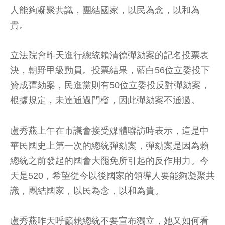
人能夠凝聚共識，團結國家，以民為念，以和為
貴。
立法院會昨天進行總統賴清德彈劾案的記名投票表
決，朝野甲級動員。投票結果，藍白56位立委投下
贊成彈劾案，民進黨則有50位立委投反對彈劾案，
根據規定，未達通過門檻，因此彈劾案不通過。
盧秀燕上午在市議會接受媒體聯訪時表示，這是中
華民國史上第一次的總統彈劾案，彈劾案是因為賴
總統之前發起的國會大罷免所引起的反作用力。今
天是520，希望從今以後國家的領導人要能夠凝聚共
識，團結國家，以民為念，以和為貴。
盧秀燕昨天呼籲賴總統不要宣布獨立，她又如何看