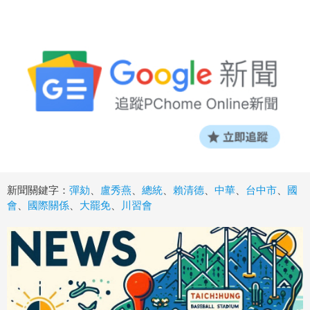
新聞關鍵字：
彈劾
、
盧秀燕
、
總統
、
賴清德
、
中華
、
台中市
、
國
會
、
國際關係
、
大罷免
、
川習會