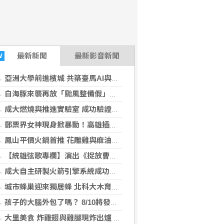
最新
新聞
最新影音新聞
W
亞洲大學前進檳城 共築臺馬AI與半導體人才培育平台
白海豚來襲再放「颱風整備假」？蔣萬安鬆口
成大燃燒與推進實驗室 成功驗證自主研製火箭引擎系統
郵票界女神現身掀暴動！高雄插畫家Rose簽名會8月8日登場
鳳山平價火鍋首推 花雕雞與麻油雞湯底通通有
【統雄弦歌專欄】演出《捉放曹》中絕不重要、但不會被忘的角色…（章台柳）
成大自主研製火箭引擎系統成功驗證
城市蜂巢迎來獨居蜂 北科大木育成果化身真實生態棲地
孩子的大腦外包了嗎？ 8/10將發表全台首份親師生對照大調查！
大里美食 炸雞翅與雞腿現炸出爐 學生最愛平價選擇