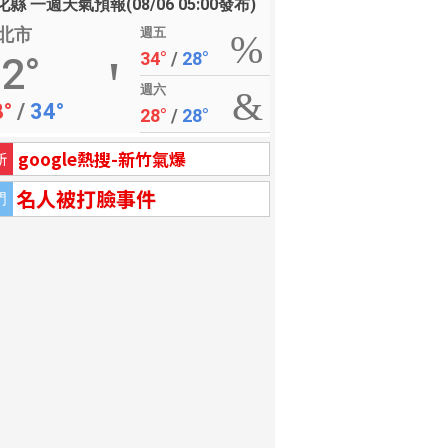
縣 一週天氣預報(08/06 05:00發布)
北市
週五
34°
/
28°
2°
週六
8°
/
34°
28°
/
28°
google熱搜-新竹氣爆
新
名人被打臉事件
門