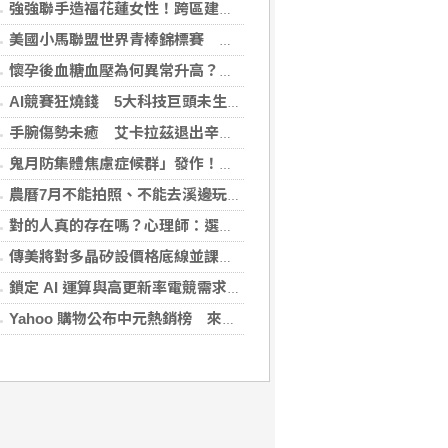
強強聯手造福花蓮女性！跨區建立生殖照護模式，備孕無後顧之憂
美國小馬聯盟世界青棒錦標賽 台灣隊奪亞軍
懷孕後血糖血壓為何異常升高？醫揭原因 規律產檢安心掌握孕期變化
AI競賽狂燒錢 5大科技巨頭未生效租金飆逾35兆元
手腕傷勢未癒 艾卡拉茲退出辛辛那提大師賽
鬼月防集體焦慮症候群」發作！醫揭：安度民俗月2大「認知調適」對策
農曆7月不能拍照、不能去溪邊玩？小心過度焦慮引發「鬼月症候群」
對的人真的存在嗎？心理師：選對的人只占30%，剩下70%靠「這件事」
傳美將對多晶矽設價格底線並課關稅 劍指中國供應鏈
鎖定 AI 運算與高更新率電競需求 技嘉 AORUS P1600W 電源供應器、宏碁 Nitro XV272U Z2 螢幕登場
Yahoo 購物公布中元熱銷榜 來一客蟬聯泡麵冠軍、紙紮吹科技風