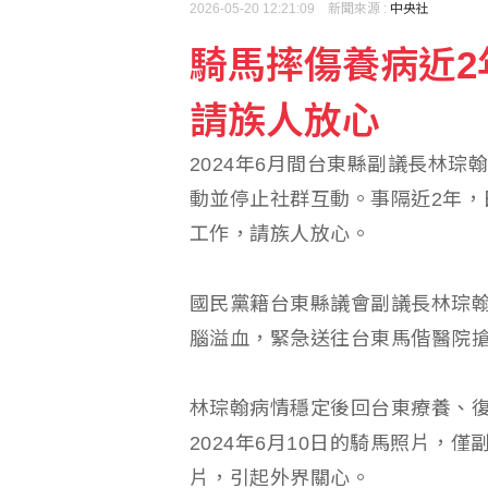
2026-05-20 12:21:09 新聞來源 :
中央社
騎馬摔傷養病近2
公視預算被砍逾10億！
請族人放心
荷莫茲海峽風雲緊 油輪
2024年6月間台東縣副議長林
動並停止社群互動。事隔近2年，
工作，請族人放心。
國民黨籍台東縣議會副議長林琮翰
腦溢血，緊急送往台東馬偕醫院
林琮翰病情穩定後回台東療養、
2024年6月10日的騎馬照片，
片，引起外界關心。