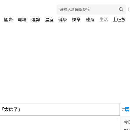
國際
職場
運勢
星座
健康
娛樂
體育
生活
上班族
「太帥了」
#
農
今
入侵其他公司 引資安風險疑慮