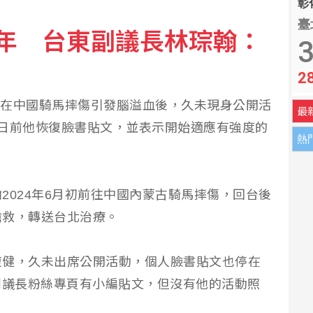
彰化
臺
年 台東副議長林琮翰：
政院籲：文化沒藍綠
3
2
通報聽見爆炸聲船員均安
琮翰在中國騎馬摔傷引發腦溢血後，久未現身公開活
最
日前他恢復臉書貼文，並表示開始適應有強度的
熱
2024年6月初前往中國內蒙古騎馬摔傷，回台後
搶救，轉送台北治療。
復健，久未出席公開活動，個人臉書貼文也停在
僅副議長粉絲專頁有小編貼文，但沒有他的活動照