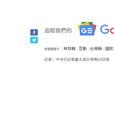
林琮翰
互動
台東縣
國民
新聞關鍵字：
、
、
、
記者：中央社記者盧太城台東縣20日電