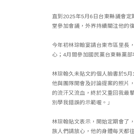
直到2025年5月6日台東縣議
堂參加會議，外界持續關注他的
今年初林琮翰宴請台東市區里長
心；4月間參加國民黨台東縣黨部
林琮翰久未貼文的個人臉書於5月
他與團隊開會及討論提案的照片
的流汗又流血，終於又重回我最
別學我錯誤的示範喔。」
林琮翰貼文表示，開始定期會了
族人們請放心，他的身體每天都