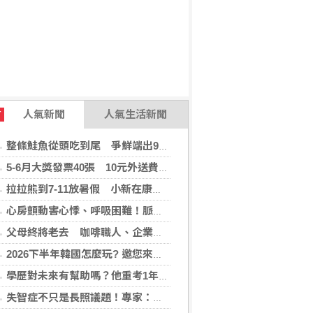
人氣新聞
人氣生活新聞
T
整條鮭魚從頭吃到尾 爭鮮端出9道新料理
5-6月大獎發票40張 10元外送費對中1千萬
拉拉熊到7-11放暑假 小新在康是美開雜貨店
心房顫動害心悸、呼吸困難！脈衝場電燒(PFA)手術助患者重拾生活品質
父母終將老去 咖啡職人、企業攜手公益 陪自閉症家庭走更遠
2026下半年韓國怎麼玩? 邀您來場韓國深度遊，還「遊」好康！
學歷對未來有幫助嗎？他重考1年上頂大「希望17歲就知道的人生真相」
失智症不只是長照議題！專家：生活中的金融、就業、司法都可能碰到