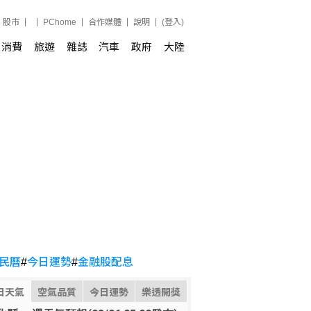
股市
PChome
合作媒體
說明
(登入)
消費
旅遊
雜誌
汽車
政府
大陸
民曆
#
今日運勢
#
金融股配息
日天氣
空氣品質
今日運勢
樂透開獎