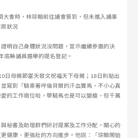
會定期大會時，林琮翰前往議會簽到，但未進入議事
復原狀況
，證明自己身體狀況沒問題，宣示繼續參選的決
年底縣議員選舉的提名登記。
10日母親節當天發文祝福天下母親；18日則貼出
，並寫到「騎乘著呼倫貝爾的汗血寶馬，不小心真
摯愛的工作崗位啦，學騎馬也是可以變瘦，但千萬
，與秘書及助理群們研討提案及工作分配，關心的
往更健康、更強壯的方向進步。他說：「琮翰開始