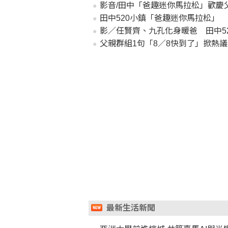
影音/田中「爸趣迷你馬拉松」歡慶
田中520小鎮「爸趣迷你馬拉松」
影／任賢齊、九孔化身暖爸 田中5
父親群組1句「8／8快到了」掀熱
最新生活新聞