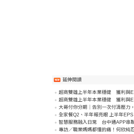
延伸閱讀
超商雙雄上半年本業穩健 獲利與E
超商雙雄上半年本業穩健 獲利與E
大哥付你分期｜告別一次付清壓力，
全家餐Q2、半年報亮眼 上半年EPS 4
智慧服務融入日常 台中通APP串
專訪／職業媽媽都懂的痛！何欣純