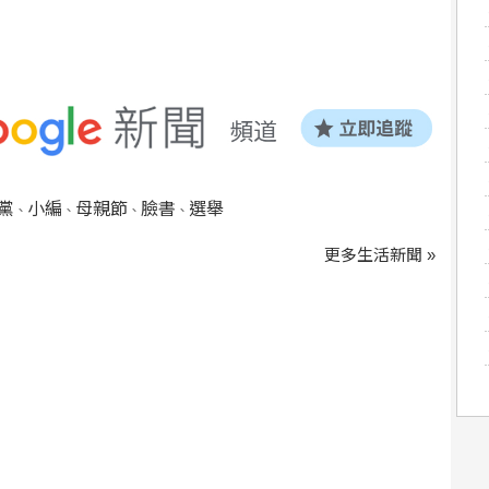
黨
小編
母親節
臉書
選舉
、
、
、
、
更多生活新聞 »