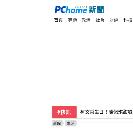
首頁
專題
政治
社會
財經
科技
快訊
柯文哲生日！陳佩琪甜喊
新聞
生活
Meta AI模型測試期間