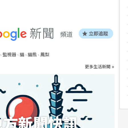
監視器
貓
貓熊
鳳梨
、
、
、
、
更多生活新聞 »
地方新聞快訊