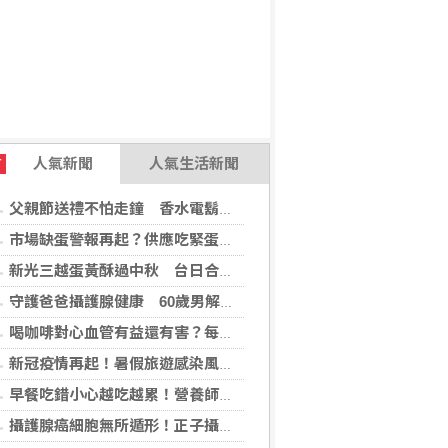
人氣新聞
人氣生活新聞
T
父親節送禮不怕走鐘 香水電鬍刀千年不敗
市場缺蛋警報再起？供應吃緊蛋價蠢蠢欲動
新光三越蛋黃酥過中秋 台日合作開發話題新品
守護爸爸攝護腺健康 60歲男解尿異常 靠PHI檢測及早揪出攝護腺癌
喝咖啡對心血管有益還有害？每日可以喝幾杯咖啡？美心臟協會一次解答
新冠疫情再起！暑假旅遊感染風險增 專家教你這樣做好防護
早餐吃錯小心越吃越累！營養師點名3大NG組合：根本「台式安眠藥」
攝護腺癌細胞無所遁形！正子攝影掃描揪出攝護腺癌，精準定位助早期治療