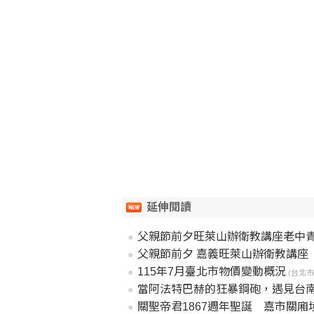
延伸閱讀
父親節前夕旺萊山辦衛教講座老中青三
父親節前夕 嘉義旺萊山辦衛教講座 「
115年7月臺北市物價變動概況
(台北市政
當阿法特巴赫的狂暴鋼砲，遇見台南
關聖帝君1867週年聖誕 嘉市關