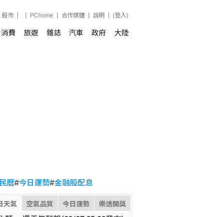
股市
PChome
合作媒體
說明
(登入)
消費
旅遊
雜誌
汽車
政府
大陸
民曆
#
今日運勢
#
金融股配息
日天氣
空氣品質
今日運勢
樂透開獎