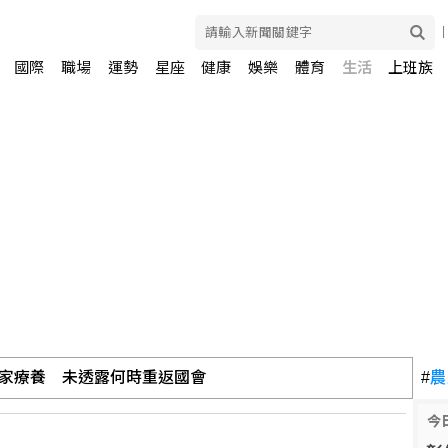
國際
職場
運勢
星座
健康
娛樂
體育
生活
上班族
家療養 未透露何時重返國會
#
農
今