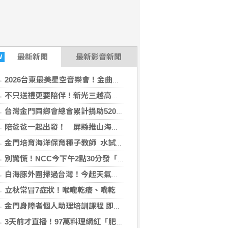
最新
新聞
最新影音新聞
W
2026台東最美星空音樂會！金曲歌王乱彈阿翔、守夜人領銜 8日改至成功海濱公園開唱
不只送禮更要陪伴！新光三越高雄左營店掌握父親節消費新趨勢 家庭體驗成熱門首選
台灣金門同鄉會總會累計捐助520萬獎學金 鼓勵學子就讀金大
陪爸爸一起出發！ 屏縣推山海、藝文與客庄風情七大父親節遊程
金門培育海洋保育種子教師 水試所推動幼兒海洋教育扎根
別驚慌！NCC今下午2點30分發「演習預告」訊息 下週正式登場
08-06 18:56:49)
白海豚外圍掃過台灣！今起天氣轉趨不穩 週末慎防強降雨
立秋常冒7症狀！喉嚨乾癢、嘴乾
金門身障者個人助理培訓課程 即日開放報名
3天前才直播！97萬料理網紅「肥大叔」過世 粉絲憶不對勁：瘦得不合理