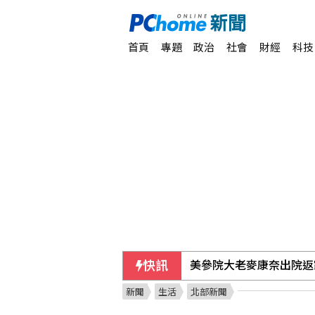
首頁
專題
政治
社會
財經
科技
快訊
美參院大老麥康奈出院返
新聞
生活
北部新聞