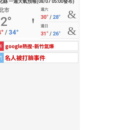
縣 一週天氣預報(08/07 05:00發布)
北市
週六
30°
/
28°
2°
週日
8°
/
34°
31°
/
26°
google熱搜-新竹氣爆
新
名人被打臉事件
門