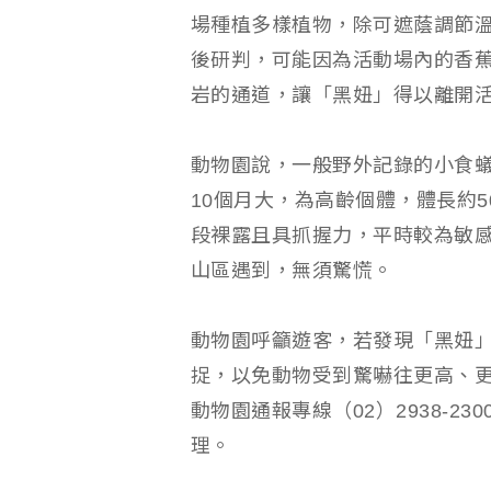
場種植多樣植物，除可遮蔭調節
後研判，可能因為活動場內的香
岩的通道，讓「黑妞」得以離開
動物園說，一般野外記錄的小食蟻
10個月大，為高齡個體，體長約
段裸露且具抓握力，平時較為敏
山區遇到，無須驚慌。
動物園呼籲遊客，若發現「黑妞
捉，以免動物受到驚嚇往更高、
動物園通報專線（02）2938-2
理。