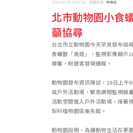
2026-05-20 20:07:18 新聞來源 :
中央社
北市動物園小食蟻
籲協尋
台北市立動物園今天罕見發布協尋
食蟻獸「黑妞」，監視影像顯示1
尋獲，盼遊客發現通報。
動物園發布資訊陳述，19日上午
或戶外活動場，緊急調閱監視器畫
活動空間進入戶外活動場，接著傍
梨科植物園區後失蹤。
動物園說明，為讓動物生活在更