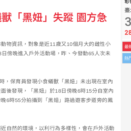
彰化
臺
獸「黑妞」失蹤 園方急
3
2
動物資訊，對象是近11歲又10個月大的雌性小
最
8日傍晚進入戶外活動場，昨、今發動65人次未
熱
9時，保育員發現小食蟻獸「黑妞」未出現在室內
面後發現，「黑妞」於18日傍晚6時15分自室內
晚6時55分拍攝到「黑妞」路過遊客步道旁的鳳
趨近自然的環境，以利行為多樣性，會在戶外活動