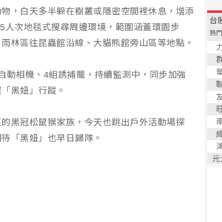
動物，白天多半躲在樹叢或隱密空間裡休息，增添
約65人次地毯式搜尋周邊環境，範圍涵蓋環園步
、雨林區往昆蟲館沿線、大貓熊館旁山區等地點。
自動相機、4組誘捕籠，持續監測中，同步加強
握「黑妞」行蹤。
區的黑冠松鼠猴家族，今天也跳出戶外活動場探
期待「黑妞」也早日歸隊。