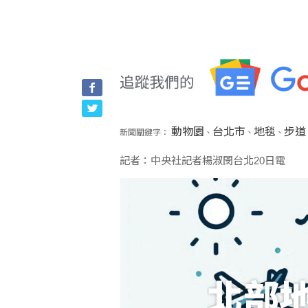
動物園
台北市
地毯
步道
新聞關鍵字：
、
、
、
記者：中央社記者楊淑閔台北20日電
北部