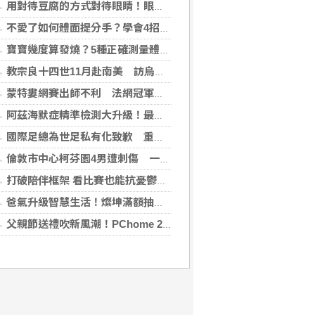
用對待豆腐的方式對待眼睛！眼科醫揭「4件事」絕不可以對眼睛做
不愛了如何體面提分手？學會4招重新看待分手：道歉、挽留都沒必要
寶寶幾度算發燒？5種正確測量體溫的方法：耳溫測量快、額溫快速便利
教宗良十四世11月赴南美 訪烏拉圭、阿根廷和秘魯
蒙特婁網賽出師不利 法網冠軍茲韋列夫輸荷蘭對手
阿茲海默症精準檢測大升級！最新血液生物標記檢測，不再只能靠「猜」
國際足總為世足私有化致歉 重申力挺主席英凡提諾
倫敦市中心柯芬園4男遭刺傷 一女涉持械攻擊被捕
打破陪伴框架 看比賽也能抗憂鬱？日最新研究指出：觀看運動賽事 老年憂鬱症風險降低3成
爸氣升級智慧生活！燦坤滿額抽折疊旗艦機、台灣大 3C 豪禮最低 0 元帶回家
父親節送禮吹新風潮！PChome 24h 購物揭男香 TOP5 與居家健身器材買氣翻倍