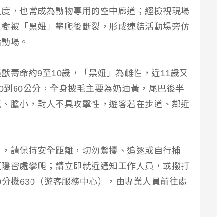
溫度，也常成為動物專用的空中廊道；經檢視現場
蕉樹被「黑妞」攀爬後斷裂，形成連結活動場旁仿
活動場。
獸壽命約9至10歲，「黑妞」為雌性，近11歲又
50到60公分，全身披毛主要為奶油黃，尾巴後半
感、膽小，對人不具攻擊性，遊客若在步道、鄰近
」，請保持安全距離，切勿驚擾、追逐或自行捕
更隱密處攀爬；請立即就近通知工作人員，或撥打
300分機630（遊客服務中心），由專業人員前往處