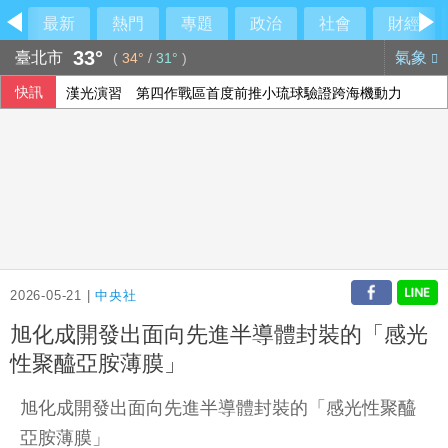
最新
熱門
專題
政治
社會
財經
33°
臺北市
氣象
(
34°
/
31°
)
快訊
漢光演習 第四作戰區首度前推小琉球驗證跨海機動力
檢調偵辦貪瀆案 高雄議員范織欽到案應訊
鐵人好手江典祐期待亞運 用動漫名言激勵自己
藍批台糖成毒油事件破口 質疑「綠友友」掌權籲卓榮泰、石
2026-05-21 |
中央社
旭化成開發出面向先進半導體封裝的「感光
性聚醯亞胺薄膜」
旭化成開發出面向先進半導體封裝的「感光性聚醯
亞胺薄膜」