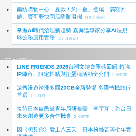
南紡購物中心「夏款！約一夏」登場 滿額回
饋、寶可夢快閃店嗨翻暑假
(19 分鐘前)
掌握AI時代治理新趨勢 嘉縣邀專家分享AI法規
與公務應用實務
(22 分鐘前)
延伸閱讀
LINE FRIENDS 2026台灣文博會重磅回歸 超強
IP陣容、限定拍貼與扭蛋牆活動全公開
1 小時前
遠傳漫遊跨洲多國20GB全新登場 多國轉機旅行
首選
2 小時前
接待日本自民黨青年局研修團 李宇翔：為台日
未來創造更多合作機會
2 小時前
因《想見你》愛上八三夭 日本粉絲苦等七年實