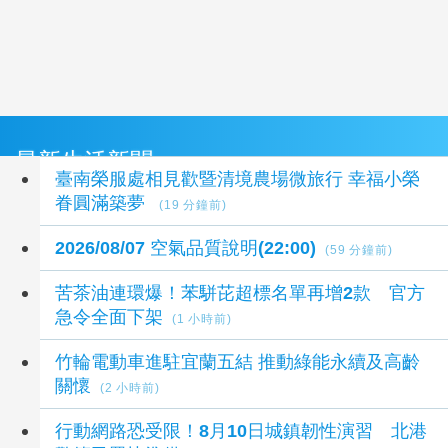
最新生活新聞
臺南榮服處相見歡暨清境農場微旅行 幸福小榮
眷圓滿築夢
(19 分鐘前)
2026/08/07 空氣品質說明(22:00)
(59 分鐘前)
苦茶油連環爆！苯駢芘超標名單再增2款 官方
急令全面下架
(1 小時前)
竹輪電動車進駐宜蘭五結 推動綠能永續及高齡
關懷
(2 小時前)
行動網路恐受限！8月10日城鎮韌性演習 北港