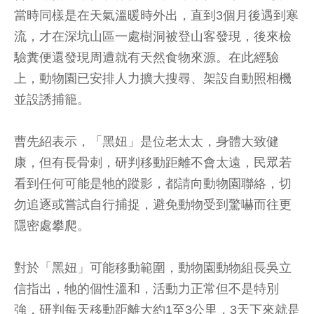
當時同樣是在天氣溫暖時外出，直到3個月後遇到寒
流，才在深坑山區一處樹洞被登山客發現，後來檢
驗糞便還發現周遭就有天然食物來源。在此經驗
上，動物園已安排人力擴大搜尋、架設自動照相機
並設誘捕籠。
曹先紹表示，「黑妞」是位老太太，身體大致健
康，但有長骨刺，研判移動距離不會太遠，民眾若
看到任何可能是牠的蹤影，都請向動物園聯絡，切
勿追逐或嘗試自行捕捉，避免動物受到驚嚇而往更
隱密處攀爬。
對於「黑妞」可能移動範圍，動物園動物組長吳立
信指出，牠的個性溫和，活動力正常但不是特別
強，研判每天移動距離大約1至3公里，3天下來就是