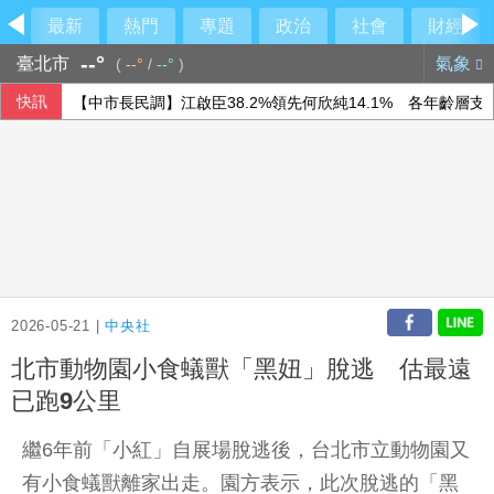
最新
熱門
專題
政治
社會
財經
--°
臺北市
氣象
(
--°
/
--°
)
快訊
【中市長民調】江啟臣38.2%領先何欣純14.1% 各年齡層
香港宏福苑大火最終調查報告公布 菸頭引燃施工雜物
時人：「蜘蛛人」湯姆霍蘭德與辛蒂亞已辦派對慶祝結婚
隊友罕見給援護 布雷克：告訴自己不要搞砸
2026-05-21 |
中央社
北市動物園小食蟻獸「黑妞」脫逃 估最遠
已跑9公里
繼6年前「小紅」自展場脫逃後，台北市立動物園又
有小食蟻獸離家出走。園方表示，此次脫逃的「黑