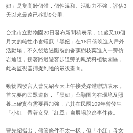
妞」是隻高齡個體，個性溫和、活動力不強，評估3
天以來最遠已移動9公里。
台北市立動物園20日發布新聞稿表示，11歲又10個
月大的雌性小食蟻獸「黑妞」在18日傍晚進入戶外
活動場，不久後透過斷裂的香蕉樹枝葉進入一旁仿
岩通道，接著路過遊客步道旁的鳳梨科植物園區，
此為監視器捕捉到牠的最後畫面。
動物園發言人曹先紹今天上午接受媒體聯訪表示，
首先要向民眾道歉，「黑妞」凸顯園內在環境及照
養上確實有需要再加強，尤其在民國109年曾發生
「小紅」帶著女兒「紅豆」自展場脫逃事件後。
曹先紹指出，儘管條件不太一樣，但「小紅」母女