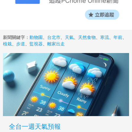
新聞關鍵字：
動物園
、
台北市
、
天氣
、
天然食物
、
寒流
、
年前
、
植栽
、
步道
、
監視器
、
離家出走
全台一週天氣預報