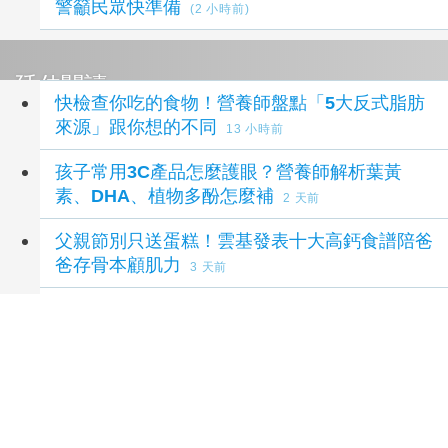
警籲民眾快準備
(2 小時前)
延伸閱讀
快檢查你吃的食物！營養師盤點「5大反式脂肪
來源」跟你想的不同
13 小時前
孩子常用3C產品怎麼護眼？營養師解析葉黃
素、DHA、植物多酚怎麼補
2 天前
父親節別只送蛋糕！雲基發表十大高鈣食譜陪爸
爸存骨本顧肌力
3 天前
智利酒果是什麼？吃了有什麼好處？ 營養價值
＆多酚特色介紹！
3 天前
打破減肥迷思！ 舒淇、ELLA、邵雨薇從不戒澱
粉 吃對反成燃脂好幫手
1 週前