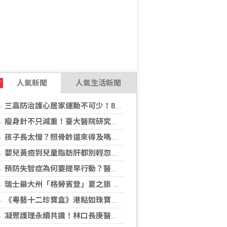
人氣新聞
人氣生活新聞
T
三高防治護心居家運動不可少！888知能宣導互動遊戲，掌握自己的健康密碼
瘦身針不只減重！臺大醫院研究：有機會降低13種肥胖相關癌症41%風險
孩子長太慢？照骨齡還來得及嗎？AI骨齡輔助判讀系統成臨床評估重要參考
嬰兒黃疸到兒童脂肪肝都別輕忽！醫揭不同年齡「肝病警訊」
預防失智症為何要提早行動？醫揭：ApoE基因檢測助提早看見失智風險
瑞士最大州「格勞賓登」夏之旅 推薦6座山間秘境，感受不同阿爾卑斯療癒度假風情！
《粵藝十二珍寶盒》港點如珠寶藝術 臺中勤美洲際明娟樓餐桌變成精品櫃位？
凝聚護理永續共識！林口長庚醫院攜手各界打造永續護理職場，共創健康台灣