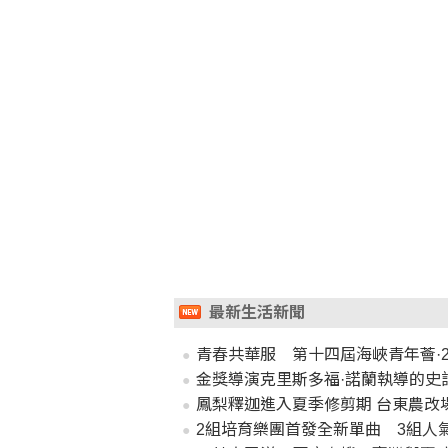
最新生活新聞
青春共華服 第十四屆海峽青年薈·
金獎導演克里斯多福·諾蘭執導的史詩
鳳梨釋迦進入夏季修剪期 台東農改
2組培育樂團首發全新單曲 3組人氣樂團同台