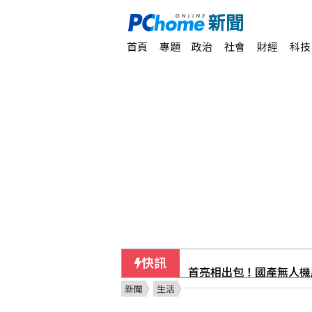
首頁
專題
政治
社會
財經
科技
快訊
首亮相出包！國產無人機
新聞
生活
軍事選項受限 美最高將