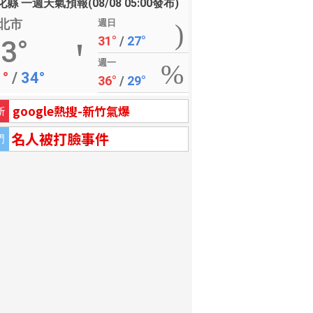
縣 一週天氣預報(08/08 05:00發布)
北市
週日
31°
/
27°
3°
週一
1°
/
34°
36°
/
29°
google熱搜-新竹氣爆
新
名人被打臉事件
門