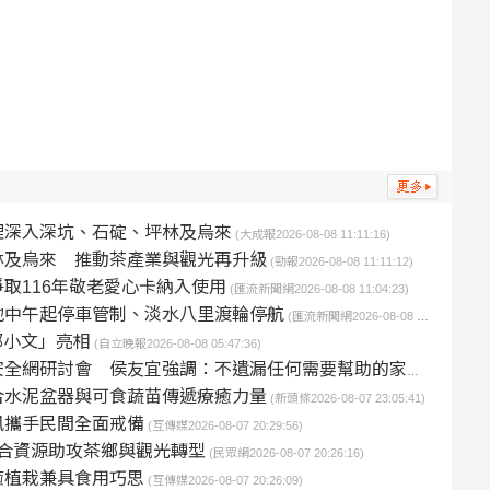
理深入深坑、石碇、坪林及烏來
(大成報2026-08-08 11:11:16)
林及烏來 推動茶產業與觀光再升級
(勁報2026-08-08 11:11:12)
取116年敬老愛心卡納入使用
(匯流新聞網2026-08-08 11:04:23)
地中午起停車管制、淡水八里渡輪停航
(匯流新聞網2026-08-08 10:58:34)
鄭小文」亮相
(自立晚報2026-08-08 05:47:36)
全網研討會 侯友宜強調：不遺漏任何需要幫助的家庭
(新頭條2026-
合水泥盆器與可食蔬苗傳遞療癒力量
(新頭條2026-08-07 23:05:41)
汛攜手民間全面戒備
(互傳媒2026-08-07 20:29:56)
整合資源助攻茶鄉與觀光轉型
(民眾網2026-08-07 20:26:16)
癒植栽兼具食用巧思
(互傳媒2026-08-07 20:26:09)