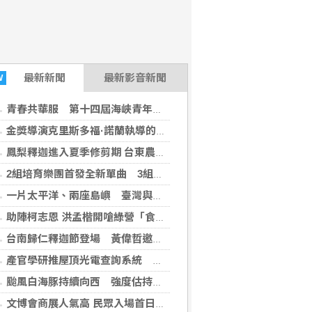
最新
新聞
最新影音新聞
W
青春共華服 第十四屆海峽青年薈·2026海峽青年漢服文化交流薈在福州舉行
金獎導演克里斯多福·諾蘭執導的史詩電影《奧德賽》專業分析IMAX 拍攝法
鳳梨釋迦進入夏季修剪期 台東農改場籲防治粉介殼蟲
2組培育樂團首發全新單曲 3組人氣樂團同台開唱 從產業開箱到駁二開唱！「高速青春」音樂展演8/23免費登場
一片太平洋、兩座島嶼 臺灣與夏威夷深化海洋廢棄物治理合作 臺美聯手跨太平洋治海廢
助陣柯志恩 洪孟楷開嗆綠營「食安與防疫無能」
台南歸仁釋迦節登場 黃偉哲邀全民體驗
產官學研推屋頂光電查詢系統 輸入門牌可測出潛力
颱風白海豚持續向西 強度估持續減弱
(今傳媒 2026-08-08 12:38:52)
文博會商展人氣高 民眾入場首日估逾8萬人次