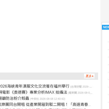
NE
2026海峽青年漢服文化交流薈在福州舉行
(台灣好報 2026-08-08 12:56:25)
電影《奧德賽》專業分析IMAX 拍攝法
(報新聞 2026-08-08 12:49:45)
場籲防治粉介殼蟲
(中央社 2026-08-08 12:40:42)
開唱 從產業開箱到駁二開唱！「高速青春」音樂展演8/23免費登場