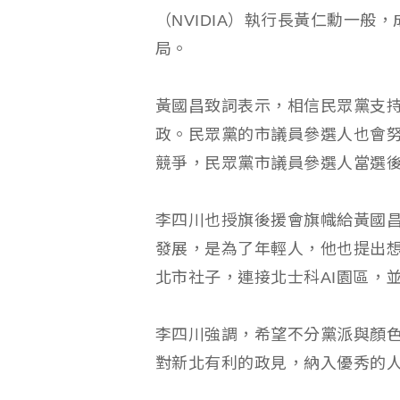
（NVIDIA）執行長黃仁勳一般
局。
黃國昌致詞表示，相信民眾黨支
政。民眾黨的市議員參選人也會
競爭，民眾黨市議員參選人當選
李四川也授旗後援會旗幟給黃國昌
發展，是為了年輕人，他也提出
北市社子，連接北士科AI園區，
李四川強調，希望不分黨派與顏
對新北有利的政見，納入優秀的