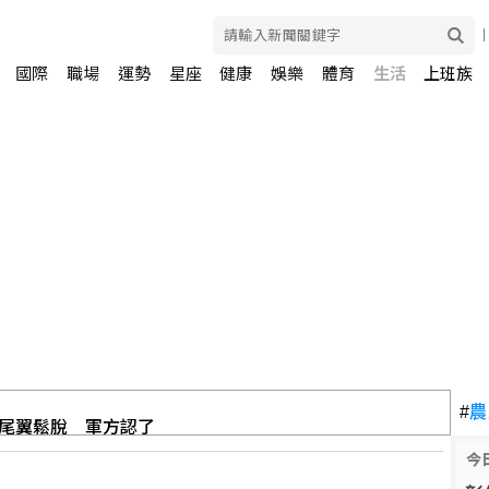
國際
職場
運勢
星座
健康
娛樂
體育
生活
上班族
尾翼鬆脫 軍方認了
#
農
今
領私下尋找伊朗戰爭出路