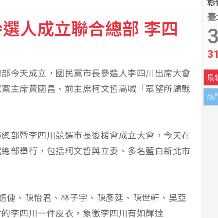
彰化
臺
選人成立聯合總部 李四
中立 柯文哲：未政治宣傳
3
3
濱海打擊 無人機秀攻擊力
總部今天成立，國民黨市長參選人李四川出席大會
最
眾黨主席黃國昌、前主席柯文哲高喊「眾望所歸戰
熱
選總部暨李四川競選市長後援會成立大會，今天在
選總部舉行，包括柯文哲與立委、多名藍白新北市
語倢、陳怡君、林子宇、陳彥廷、陳世軒、吳亞
會的李四川一件皮衣，象徵李四川有如輝達