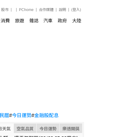
股市
PChome
合作媒體
說明
(登入)
消費
旅遊
雜誌
汽車
政府
大陸
民曆
#
今日運勢
#
金融股配息
日天氣
空氣品質
今日運勢
樂透開獎