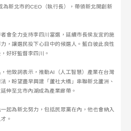
，成為新北市的CEO（執行長），帶領新北開創新
持者會全力支持李四川當選，延續市長侯友宜的施
努力，讓選民投下心目中的候選人。藍白彼此良性
後，好好監督李四川。
，他致詞表示，推動AI（人工智慧）產業在台灣
想法，盼望盡早興建「蘆社大橋」串聯新北蘆洲、
並延伸至北市內湖成為產業廊帶。
色一起為新北努力，包括民眾黨在內，他也會納入
人才。