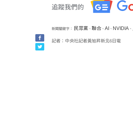
民眾黨
聯合
AI
NVIDIA
新聞關鍵字：
、
、
、
、
記者：中央社記者黃旭昇新北6日電