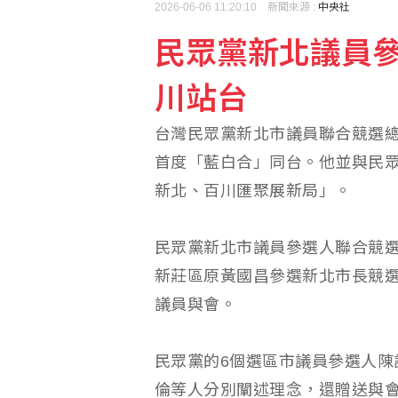
2026-06-06 11:20:10 新聞來源 :
中央社
民眾黨新北議員參
出席竹市活動被指行政不
川站台
賴總統視導海軍漢光演習
台灣民眾黨新北市議員聯合競選
首度「藍白合」同台。他並與民
新北、百川匯聚展新局」。
民眾黨新北市議員參選人聯合競
新莊區原黃國昌參選新北市長競
議員與會。
民眾黨的6個選區市議員參選人陳
倫等人分別闡述理念，還贈送與