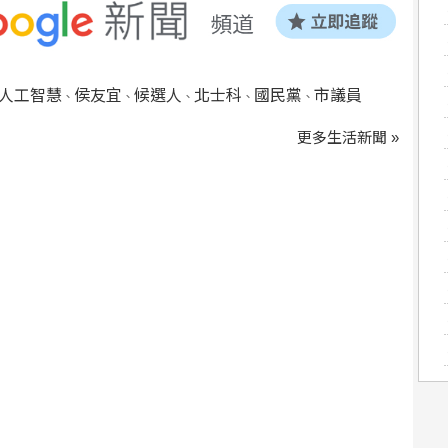
人工智慧
侯友宜
候選人
北士科
國民黨
市議員
、
、
、
、
、
更多生活新聞 »