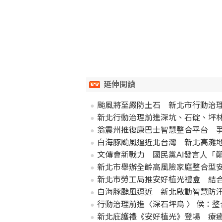
延伸閱讀
颱風將至嚴防土石 新北市行動治
新北行動治理前進深坑、石碇、坪
翁震州推復康巴士智慧整合平台 爭
白海豚颱風逼近北台灣 新北高灘
文傳會新戰力 國民黨AI發言人「
新北市舉辦全齡高風險家庭整合型安
新北市勞工局推安好植光禮盒 結
白海豚颱風逼近 新北啟動智慧防
行動治理前進〈深石坪烏 〉 侯：
新北庇護禮《安好植光》登場 療