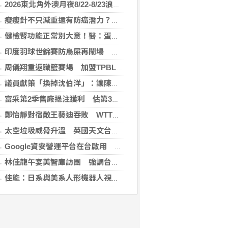
2026東北角外澳月夜8/22-8/23浪漫登場！ 感受一「夏」東北角夜的浪漫！
瘦瘦針不只減重還有防癌潛力？臺大醫揭肥胖族群用藥 肥胖相關癌症風險降
健檢腎功能正常別大意！醫：蛋白尿異常恐是洗腎警訊
印度羽球世錦賽防鳥屎再鬧場 花逾6千萬翻新場館
周儀翔重返職籃賽場 加盟TPBL新北國王
議員獻策「換掉沈伯洋」：讓陳時中再輸一次
富采第2季售廠挹注獲利 估第3季營收下滑
鄭怡靜對宿敵王藝迪吞敗 WTT橫濱冠軍戰止步16強
太空垃圾威脅升溫 英國天文台緊盯4.6萬塊碎片
Google資安營運平台在台啟用 滿足資料落地需求
林佳龍午宴美智庫訪團 強調台灣是不可或缺夥伴
佳能：日系與美系人形機器人視覺模組 下半年出貨