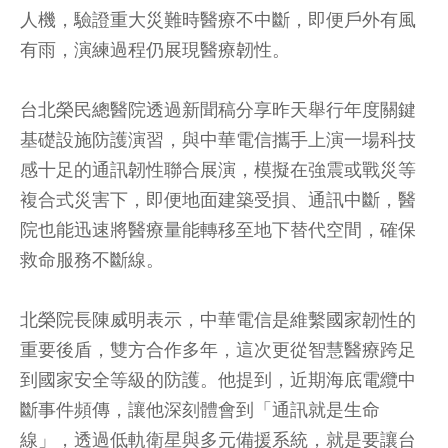
人機，驗證重大災難時醫療不中斷，即便戶外有風
有雨，演練過程仍展現醫療韌性。
台北榮民總醫院透過新聞稿分享昨天舉行年度關鍵
基礎設施防護演習，與中華電信攜手上演一場科技
感十足的通訊韌性聯合展演，模擬在強震或戰災等
複合式災害下，即便地面建築受損、通訊中斷，醫
院也能迅速將醫療量能轉移至地下替代空間，確保
救命服務不斷線。
北榮院長陳威明表示，中華電信是維繫國家韌性的
重要後盾，雙方合作多年，這次更從智慧醫療跨足
到國家安全等級的防護。他提到，近期海底電纜中
斷事件頻傳，讓他深刻體會到「通訊就是生命
線」，透過低軌衛星與多元備援系統，就是要讓台