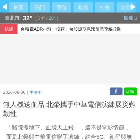
最新
熱門
專題
政治
社會
財經
32°
臺北市
氣象
(
34°
/
28°
)
快訊
台積電ADR小漲 投顧：台股短期急漲留意季線攻防
孩子搭飛機鬧不停？專家教6招安撫 別只急著要求「不要哭
川普預期伊朗戰爭即將告終 坦承部分彈藥供應吃緊
美伊達協議重開荷莫茲海峽？ 川普：可能很快有結果
2026-06-06 |
中央社
無人機送血品 北榮攜手中華電信演練展災難
韌性
「醫院搬地下、血袋天上飛」，這不是電影情節，
而是北榮與中華電信聯手演練，結合5G、衛星與無