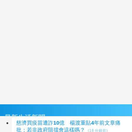
最新生活新聞
慈濟買疫苗遭詐10億 楊渡重貼4年前文章痛
批：若非政府阻擋會這樣嗎？
(18 分鐘前)