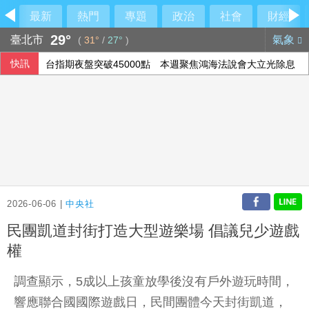
最新
熱門
專題
政治
社會
財經
29°
臺北市
氣象
(
31°
/
27°
)
快訊
台指期夜盤突破45000點 本週聚焦鴻海法說會大立光除息
美參院推進加密貨幣法案 盼9月全院表決
北市女住家產子夭折 檢警將相驗釐清死因
休達移民潮釀西義爭端 歐盟:邊境管制可望很快解除
2026-06-06 |
中央社
民團凱道封街打造大型遊樂場 倡議兒少遊戲
權
調查顯示，5成以上孩童放學後沒有戶外遊玩時間，
響應聯合國國際遊戲日，民間團體今天封街凱道，