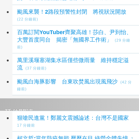
颱風來襲！2路段預警性封閉 將視狀況開放
(22 分鐘前)
百萬訂閱YouTuber齊聚高雄！莎白、尹到怡、
大豐首度同台 揭密「無國界工作術」
(29 分鐘
前)
萬里溪堰塞湖集水區僅些微雨量 維持穩定溢
流
(37 分鐘前)
颱風白海豚影響 台東吹焚風出現風飛沙
(42 分
鐘前)
延伸閱讀
狠嗆民進黨！鄭麗文震撼論述：台灣不是國家
17 分鐘前
柯文哲:當年防疫無能 歷歷在目 綠營全體失憶
7