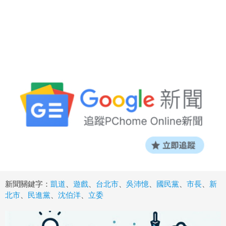
新聞關鍵字：
凱道
、
遊戲
、
台北市
、
吳沛憶
、
國民黨
、
市長
、
新
北市
、
民進黨
、
沈伯洋
、
立委