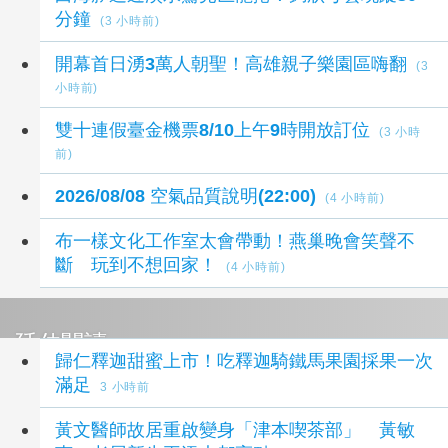
分鐘
(3 小時前)
開幕首日湧3萬人朝聖！高雄親子樂園區嗨翻
(3
小時前)
雙十連假臺金機票8/10上午9時開放訂位
(3 小時
前)
2026/08/08 空氣品質說明(22:00)
(4 小時前)
布一樣文化工作室太會帶動！燕巢晚會笑聲不
斷 玩到不想回家！
(4 小時前)
延伸閱讀
歸仁釋迦甜蜜上市！吃釋迦騎鐵馬果園採果一次
滿足
3 小時前
黃文醫師故居重啟變身「津本喫茶部」 黃敏