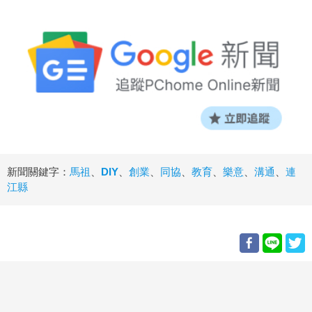
新聞關鍵字：
馬祖
、
DIY
、
創業
、
同協
、
教育
、
樂意
、
溝通
、
連
江縣