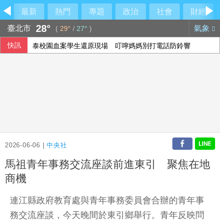
最新
熱門
專題
政治
社會
財經
28°
臺北市
氣象
(
29°
/
27°
)
快訊
泰校園血案學生還原現場 叮嚀媽媽別打電話防鈴響
保加利亞稱無人機載炸藥 烏克蘭否認蓄意攻擊
2026-06-06 |
中央社
馬祖青年事務交流座談前進東引 聚焦在地
商機
連江縣政府教育處與青年事務委員會合辦的青年事
務交流座談，今天晚間於東引鄉舉行。青年反映問