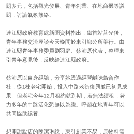
題多元，包括觀光發展、青年創業、在地商機等議
題，討論氣氛熱絡。
連江縣政府教育處新聞資料指出，繼首站莒光後，
青年事務交流座談今天晚間於東引鄉公所舉行。由
連江縣青年事務委員劉羽庭、蔡沛原代表，整理東
引青年意見後，反映給連江縣政府。
蔡沛原以自身經驗，分享她透過經營鹹味島合作
社，從1棟老宅開始，投入中路老街復興並已初見成
果。但老宅今年12月租約就到期，若無法續租，努
力多年的中路活化恐無以為繼。呼籲在地青年可以
共同協助認養。
想開甜點店的陳潔琳說，東引創業不易，原物料需