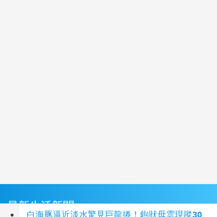
最新生活新聞
白海豚逼近淡水驚見巨龍捲！鉤狀母雲現蹤30