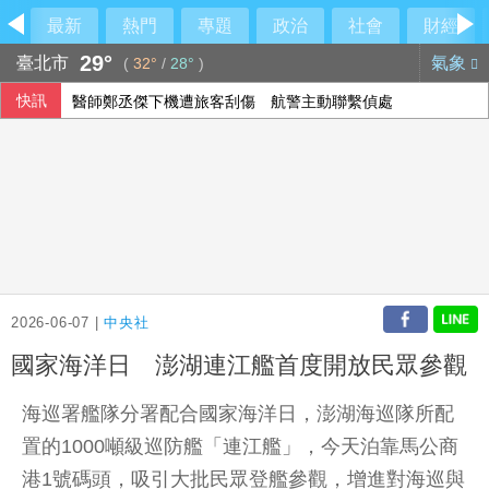
最新
熱門
專題
政治
社會
財經
29°
臺北市
氣象
(
32°
/
28°
)
快訊
醫師鄭丞傑下機遭旅客刮傷 航警主動聯繫偵處
長榮航7月營收歷史次高 中華航空衝新高
英海軍無人艇爆重大安全漏洞 曾秘密向中國傳送資料
瓦城第三季「雙品牌」進駐台東
2026-06-07 |
中央社
國家海洋日 澎湖連江艦首度開放民眾參觀
海巡署艦隊分署配合國家海洋日，澎湖海巡隊所配
置的1000噸級巡防艦「連江艦」，今天泊靠馬公商
港1號碼頭，吸引大批民眾登艦參觀，增進對海巡與