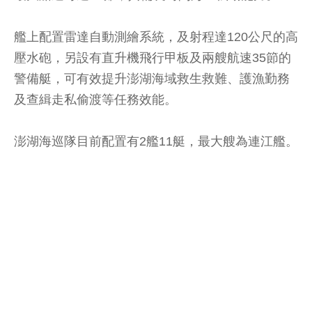
艦上配置雷達自動測繪系統，及射程達120公尺的高
壓水砲，另設有直升機飛行甲板及兩艘航速35節的
警備艇，可有效提升澎湖海域救生救難、護漁勤務
及查緝走私偷渡等任務效能。
澎湖海巡隊目前配置有2艦11艇，最大艘為連江艦。