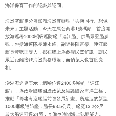
海洋保育工作的認識與認同。
海巡署艦隊分署澎湖海巡隊辦理「與海同行、想像
未來」主題活動，今天在馬公商港1號碼頭，首度開
放海巡署1000噸級巡防艦「連江艦」供民眾登艦參
觀，包括海巡隊長陳永鋒、副隊長陳富榮、連江艦
艦長黃聰正等人，都在艦上為參觀民眾解說，讓民
眾近距離接觸海巡勤務環境，而偵蒐犬也首度亮
相。
澎湖海巡隊表示，總噸位達2400多噸的「連江
艦」，為政府國艦國造政策及維護國家海洋主權，
推動「籌建海巡艦艇前瞻發展計畫」所建造的新型
1000噸級巡防艦，艦長98.5公尺、艦寬13.2公尺，
最大船速可達24節，具備長時間海上執勤能力。