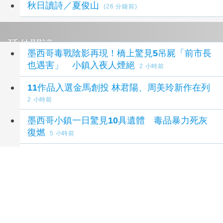
秋日讀詩／夏俊山
(26 分鐘前)
延伸閱讀
墨西哥毒戰陰影再現！橋上驚見5吊屍「前市長
也遇害」 小鎮入夜人煙絕
2 小時前
11作品入選金馬創投 林君陽、周美玲新作在列
2 小時前
墨西哥小鎮一日驚見10具遺體 毒品暴力死灰
復燃
5 小時前
印尼破獲1.3噸K他命走私市價37億元 遭扣留
船員含台籍
21 小時前
假消息助長休達移民潮 歐盟籲平台強化管控措
施
2 天前