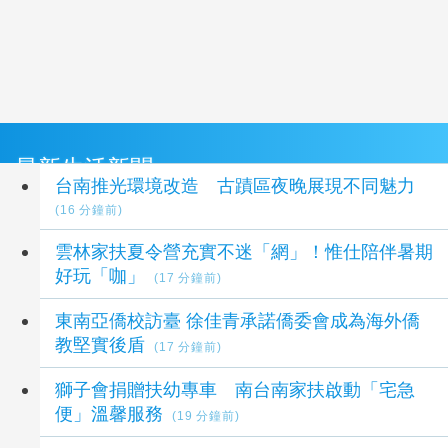
最新生活新聞
台南推光環境改造 古蹟區夜晚展現不同魅力
(16 分鐘前)
雲林家扶夏令營充實不迷「網」！惟仕陪伴暑期
好玩「咖」
(17 分鐘前)
東南亞僑校訪臺 徐佳青承諾僑委會成為海外僑
教堅實後盾
(17 分鐘前)
獅子會捐贈扶幼專車 南台南家扶啟動「宅急
便」溫馨服務
(19 分鐘前)