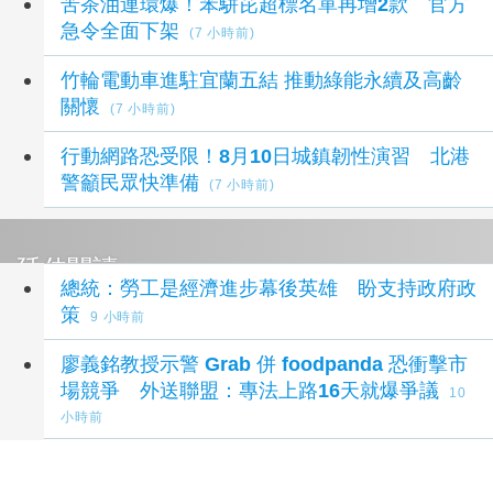
苦茶油連環爆！苯駢芘超標名單再增2款 官方
急令全面下架
(7 小時前)
竹輪電動車進駐宜蘭五結 推動綠能永續及高齡
關懷
(7 小時前)
行動網路恐受限！8月10日城鎮韌性演習 北港
警籲民眾快準備
(7 小時前)
延伸閱讀
總統：勞工是經濟進步幕後英雄 盼支持政府政
策
9 小時前
廖義銘教授示警 Grab 併 foodpanda 恐衝擊市
場競爭 外送聯盟：專法上路16天就爆爭議
10
小時前
【諾客觀戰2-1】賴瑞隆好感度領先柯志恩 李
四川、蘇巧慧僅差0.01
10 小時前