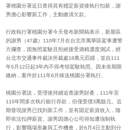
署桃園分署近日查得其有穩定薪資後執行扣薪，謝
男擔心影響新工作，主動繳清欠款。
行政執行署桃園分署今天發布新聞稿表示，新屋區
的謝男（47歲）110年7月在台北市萬華區駕車遭警
方攔查，因無照駕駛且拒絕接受酒精濃度測試，經
台北市交通事件裁決所裁處18萬元罰鍰，並自111
年5月12日起3年內不得考領駕駛執照。因未依期限
繳納，案件於111年6月移送桃園分署執行。
桃園分署說，受理後持續追查謝男財產，111年至
115年間多次執行銀行存款，但僅受償3萬餘元。近
期發現謝男已找到新工作，並有固定薪資收入，隨
即依法扣押薪資。謝男因擔心公司得知遭強制執
行，影響職場形象與工作機會，於6月4日主動到分