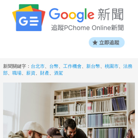
新聞關鍵字：
台北市
、
台幣
、
工作機會
、
新台幣
、
桃園市
、
法務
部
、
職場
、
薪資
、
財產
、
酒駕