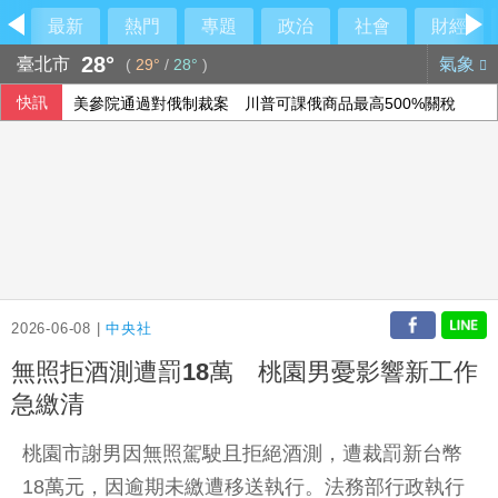
最新
熱門
專題
政治
社會
財經
28°
臺北市
氣象
(
29°
/
28°
)
快訊
美參院通過對俄制裁案 川普可課俄商品最高500%關稅
美就業數據遜於預期升息風險降低 美股收紅
2026-06-08 |
中央社
無照拒酒測遭罰18萬 桃園男憂影響新工作
急繳清
桃園市謝男因無照駕駛且拒絕酒測，遭裁罰新台幣
18萬元，因逾期未繳遭移送執行。法務部行政執行