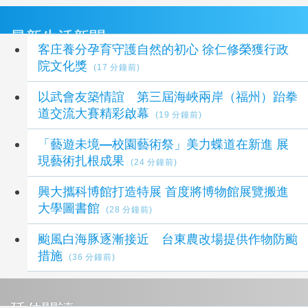
最新生活新聞
客庄養分孕育守護自然的初心 徐仁修榮獲行政
院文化獎
(17 分鐘前)
以武會友築情誼 第三屆海峽兩岸（福州）跆拳
道交流大賽精彩啟幕
(19 分鐘前)
「藝遊未境—校園藝術祭」美力蝶道在新進 展
現藝術扎根成果
(24 分鐘前)
興大攜科博館打造特展 首度將博物館展覽搬進
大學圖書館
(28 分鐘前)
颱風白海豚逐漸接近 台東農改場提供作物防颱
措施
(36 分鐘前)