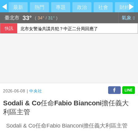
最新
熱門
專題
政治
社會
財經
33°
臺北市
氣象
(
34°
/
31°
)
快訊
北市女警淪共諜共犯？中正二分局回應了
陳時中稱曾提醒疫苗掮客 陳智菡怒列時間軸
「六都電競 x 傳說對決城市賽」桃園站本周日開戰 職業選手、
高齡博覽會登場 經長：2年助開發279項高齡科技產品
2026-06-08 |
中央社
Sodali & Co任命Fabio Bianconi擔任義大
利區主管
Sodali & Co任命Fabio Bianconi擔任義大利區主管