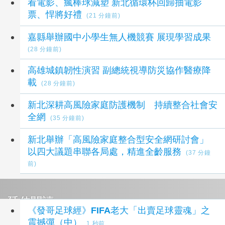
看電影、瘋棒球減塑 新北循環杯回歸抽電影
票、悍將好禮
(21 分鐘前)
嘉縣舉辦國中小學生無人機競賽 展現學習成果
(28 分鐘前)
高雄城鎮韌性演習 副總統視導防災協作醫療降
載
(28 分鐘前)
新北深耕高風險家庭防護機制 持續整合社會安
全網
(35 分鐘前)
新北舉辦「高風險家庭整合型安全網研討會」
以四大議題串聯各局處，精進全齡服務
(37 分鐘
前)
延伸閱讀
《發哥足球經》FIFA老大「出賣足球靈魂」之
震撼彈（中）
1 秒前