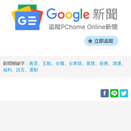
新聞關鍵字：
教育
、
互動
、
全國
、
台東縣
、
展覽
、
新興
、
溝通
、
福利
、
語言
、
運動