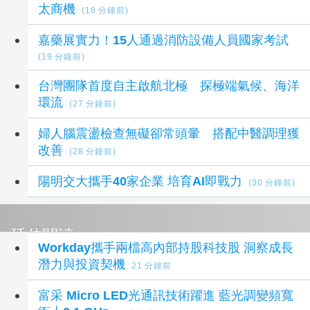
太商機
(18 分鐘前)
嘉藥展實力！15人通過消防設備人員國家考試
(19 分鐘前)
台灣團隊首度自主啟航北極 探極端氣候、海洋
環流
(27 分鐘前)
婦人腦震盪檢查無礙卻常頭暈 搭配中醫調理獲
改善
(28 分鐘前)
陽明交大攜手40家企業 培育AI即戰力
(30 分鐘前)
延伸閱讀
Workday攜手兩檔高內部持股科技股 洞察成長
潛力與投資契機
21 分鐘前
富采 Micro LED光通訊技術躍進 藍光調變頻寬