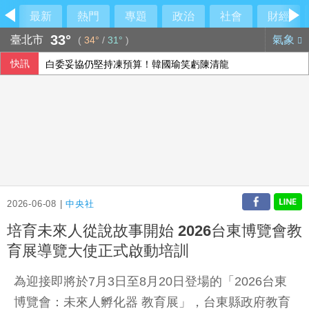
最新
熱門
專題
政治
社會
財經
33°
臺北市
氣象
(
34°
/
31°
)
快訊
白委妥協仍堅持凍預算！韓國瑜笑虧陳清龍
今是關聖帝君聖誕 李四川曝辦公室的關公像是「侯友宜親傳
華郵：不滿被瞞彈藥告罄 川普厲責赫格塞斯
漢光42演習登場！卓揆：政府當國軍最強後盾
2026-06-08 |
中央社
培育未來人從說故事開始 2026台東博覽會教
育展導覽大使正式啟動培訓
為迎接即將於7月3日至8月20日登場的「2026台東
博覽會：未來人孵化器 教育展」，台東縣政府教育