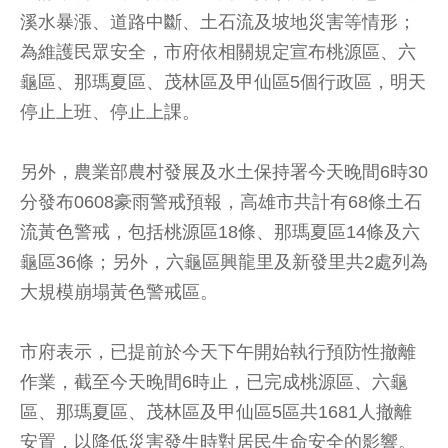
溪水暴漲、道路中斷、土石流及坡地災害等情形；
為維護民眾安全，市府依相關規定宣布桃源區、六
龜區、那瑪夏區、茂林區及甲仙區5個行政區，明天
停止上班、停止上課。
另外，農業部農村發展及水土保持署今天晚間6時30
分發布0608豪雨警戒預報，高雄市共計有68條土石
流黃色警戒，包括桃源區18條、那瑪夏區14條及六
龜區36條；另外，六龜區興龍里及新發里共2處列為
大規模崩塌黃色警戒區。
市府表示，已提前於今天下午開始執行預防性撤離
作業，截至今天晚間6時止，已完成桃源區、六龜
區、那瑪夏區、茂林區及甲仙區5區共1681人撤離
安置，以降低災害發生時對居民生命安全的影響。