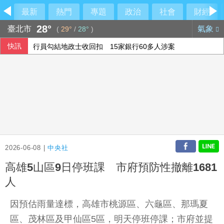
最新
熱門
專題
政治
社會
財經
28°
臺北市
氣象
(
29°
/
28°
)
快訊
行員勾結地政士收回扣 15家銀行60多人涉案
民俗月不怕阿飄作祟 6張神明卡護佑平安
6月國銀放款單月新高 個人貸款暴增2575億
2026-06-08 |
中央社
高雄5山區9日停班課 市府預防性撤離1681
人
因預估雨量達標，高雄市桃源區、六龜區、那瑪夏
區、茂林區及甲仙區5區，明天停班停課；市府並提