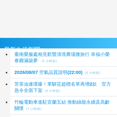
最新生活新聞
臺南榮服處相見歡暨清境農場微旅行 幸福小榮
眷圓滿築夢
(5 小時前)
2026/08/07 空氣品質說明(22:00)
(6 小時前)
苦茶油連環爆！苯駢芘超標名單再增2款 官方
急令全面下架
(6 小時前)
竹輪電動車進駐宜蘭五結 推動綠能永續及高齡
關懷
(7 小時前)