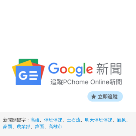
新聞關鍵字：
高雄
、
停班停課
、
土石流
、
明天停班停課
、
氣象
、
豪雨
、
農業部
、
鋒面
、
高雄市