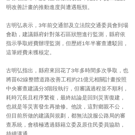
明改善計畫的推動進度與遭遇瓶頸。
古明弘表示，3年前交通部及立法院交通委員會到場
會勘，建議縣府針對落石區狀態進行監測，縣府依
指示爭取經費辦理監測，但歷經1年半審查遭駁回，
這筆經費未獲核定。
古明弘指出，縣府來回花了3年多時間多次爭取，也
將苗62線整體道路改善工程約21億元相關計畫按照
中央審查建議分3階段執行，但審議過程並不順利，
耗時冗長且程序繁複，最終結論是回到災害復建，
也就是等災害發生再搶修。他說，這對鄉親不公，
但目前所做的建議與規劃，都無法說服公路局的審
查系統，會積極透過縣籍立委及原住民委員協助，
持續溝通。