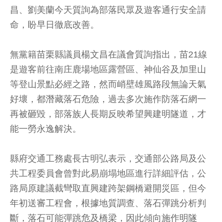
昌、劉美蘭今天質詢為部落民眾及遊客通行安全請
命，盼早日徹底改善。
無黨籍苗栗縣議員楊文昌在議會質詢指出，苗21線
是遊客前往南庄鹿場地區露營區、神仙谷及加里山
等登山景點必經之路，然而峭壁雄風路段無論天氣
好壞，都潛藏落石危險，過去多次施作防落石網一
再被砸毀，部落族人長期反映希望興建明隧道，才
能一勞永逸解決。
縣府交通工務處長古明弘表示，交通部公路局及公
共工程委員會曾對此易崩塌地區進行詳細評估，公
路局原建議截彎取直興建跨架鋼橋避開災區，但今
年初送審工程會，根據地質調查、落石彈跳分析判
斷，落石可能彈跳危及橋梁，因此傾向施作明隧