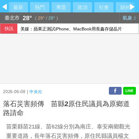
最新
熱門
專題
政治
社會
財經
28°
臺北市
氣象
(
29°
/
28°
)
快訊
美媒：蘋果正測試iPhone、MacBook用長鑫存儲晶片
伊朗最高領袖行蹤成謎 國營媒體：總統近期見過他
2026-06-08 |
中央社
落石災害頻傳 苗縣2原住民議員為原鄉道
路請命
苗栗縣苗21線、苗62線分別為南庄、泰安兩鄉觀光
重要道路，長年落石災害頻傳，原住民縣議員楊文