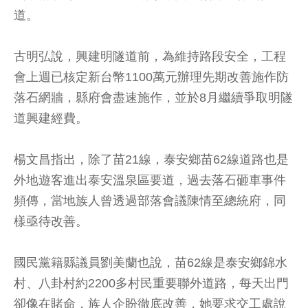
道。
古明弘說，興建明隧道前，為維持路段安全，工程
會上週已核定新台幣1100萬元辦理先期改善施作防
落石網牆，縣府會盡速施作，並於8月繼續爭取明隧
道興建經費。
楊文昌指出，除了苗21線，泰安鄉苗62線道路也是
外地遊客進出泰安溫泉區要道，過去落石砸車事件
頻傳，當地族人曾透過部落會議陳情至總統府，同
樣亟待改善。
國民黨籍縣議員劉美蘭也說，苗62線是泰安鄉錦水
村、八卦村約2200多村民重要聯外道路，每天出門
卻像在賭命，族人企盼徹底改善，她要求交工處說