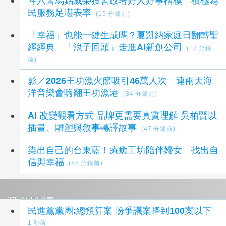
斗六警馬銘威榮獲警政署好人好事楷模 積極為
民服務足堪表率
(15 分鐘前)
「幸福」也能一鍵生成嗎？夏凱納家庭日翻轉聖
經經典 「浪子回頭」走進AI新創公司
(17 分鐘
前)
影／2026王功漁火節吸引46萬人次 連兩天海
洋音樂會嗨翻王功漁港
(34 分鐘前)
AI 改變觀看方式 品牌更需要真實理解 吳柏賢以
插畫、雕塑與敘事轉譯故事
(47 分鐘前)
染出自己的台東藍！療癒工坊陪伴婦女 找出自
信與幸福
(58 分鐘前)
延伸閱讀
民進黨黨團:總預算案 盼爭議案降到100案以下
1 秒前