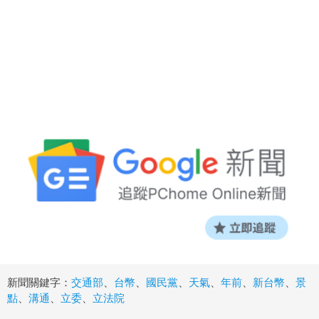
新聞關鍵字：
交通部
、
台幣
、
國民黨
、
天氣
、
年前
、
新台幣
、
景
點
、
溝通
、
立委
、
立法院