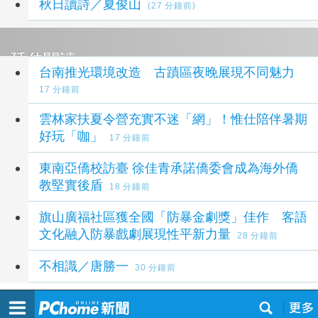
秋日讀詩／夏俊山
(27 分鐘前)
延伸閱讀
台南推光環境改造 古蹟區夜晚展現不同魅力
17 分鐘前
雲林家扶夏令營充實不迷「網」！惟仕陪伴暑期
好玩「咖」
17 分鐘前
東南亞僑校訪臺 徐佳青承諾僑委會成為海外僑
教堅實後盾
18 分鐘前
旗山廣福社區獲全國「防暴金劇獎」佳作 客語
文化融入防暴戲劇展現性平新力量
28 分鐘前
不相識／唐勝一
30 分鐘前