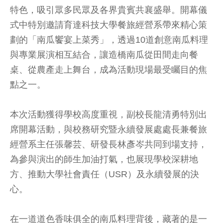
特色，吸引眾多民眾及各界貴賓共襄盛舉。開幕儀
式中特別邀請育達科技大學餐旅經營系帶來精心策
劃的「南瓜饗宴上菜秀」，透過10道創意南瓜料理
與專業展演相互結合，讓造橋南瓜從田間走向餐
桌、從農產走上舞台，成為活動現場最受矚目的焦
點之一。
本次活動獲得學校高度重視，副校長龍清勇特別出
席開幕活動，與校務研究暨永續發展處處長兼餐旅
經營系主任張馨芸、研發長林彥岑共同到場支持，
為參與演出的師生加油打氣，也展現學校深耕地
方、推動大學社會責任（USR）及永續發展的決
心。
在一道道色香味俱全的南瓜料理背後，藏著的是一