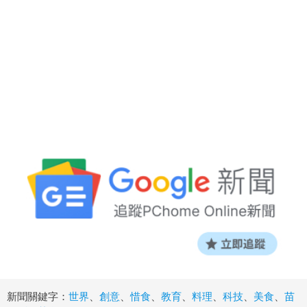
新聞關鍵字：
世界
、
創意
、
惜食
、
教育
、
料理
、
科技
、
美食
、
苗