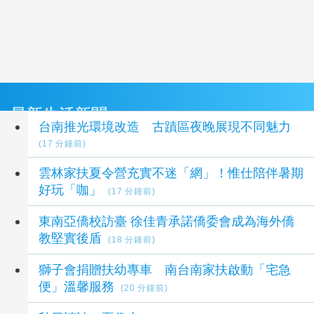
最新生活新聞
台南推光環境改造 古蹟區夜晚展現不同魅力
(17 分鐘前)
雲林家扶夏令營充實不迷「網」！惟仕陪伴暑期
好玩「咖」
(17 分鐘前)
東南亞僑校訪臺 徐佳青承諾僑委會成為海外僑
教堅實後盾
(18 分鐘前)
獅子會捐贈扶幼專車 南台南家扶啟動「宅急
便」溫馨服務
(20 分鐘前)