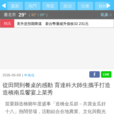
最新
熱門
專題
政治
社會
財經
29°
臺北市
氣象
(
32°
/
28°
)
快訊
美升息預期降溫 新台幣量縮升值收32.231元
慈濟10億騙局超驚人對話！律師：貧窮限想像
乾杯7月營收「受惠暑假旺季」
長榮航7月營收歷史次高 中華航空衝新高
2026-06-09 |
中央社
從田間到餐桌的感動 育達科大師生攜手打造
造橋南瓜饗宴上菜秀
苗栗縣造橋鄉年度盛事「造橋金瓜節－共賞金瓜好
十八」熱鬧登場，活動結合在地農業、文化與觀光