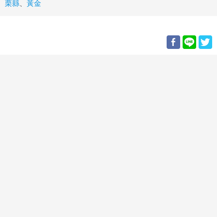
栗縣
、
黃金