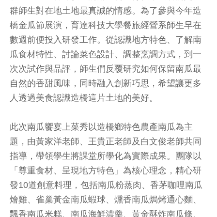
群師生對在地土地最真誠的情感。為了參與今年造
橋金瓜節展演，育達科技大學餐旅經營系師生早在
數週前便投入研發工作。從認識地方特色、了解南
瓜食材特性、討論菜色設計、調整烹調方式，到一
次次試作與品評，師生們反覆研究如何保留南瓜最
自然的香甜風味，同時融入創新巧思，希望讓更多
人透過美食認識造橋這片土地的美好。
此次南瓜饗宴上菜秀以造橋鄉特色農產南瓜為主
題，由黃家洋老師、王貴正老師及白文俊老師共同
指導，帶領學生將課堂所學化為實際成果。團隊以
「尊重食材、呈現地方特色」為核心理念，精心研
發10道創意料理，包括南瓜粉蒸肉、香茅咖哩南瓜
燴雞、雀巢黃金南瓜蝦球、燻香南瓜焗烤通心麵、
飄香南瓜米糕、南瓜海鮮濃羹、黃金酥炸南瓜條、